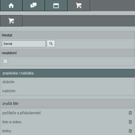
hledat
neaktivní
poptávka / nabídka
sháním
nabízím
zrušit filtr
počítače a příslušenství
foto a video
knihy