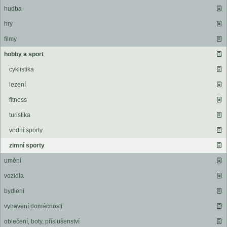
hudba
hry
filmy
hobby a sport
cyklistika
lezení
fitness
turistika
vodní sporty
zimní sporty
umění
vozidla
bydlení
vybavení domácnosti
oblečení, boty, příslušenství