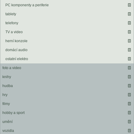
PC komponenty a periferie
tablety
telefony
TV a video
herní konzole
domácí audio
ostatní elektro
foto a video
knihy
hudba
hry
filmy
hobby a sport
umění
vozidla