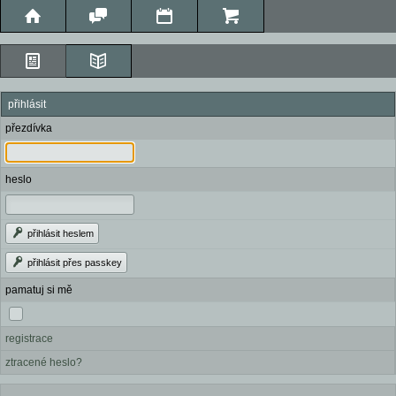
přihlásit
přezdívka
heslo
přihlásit heslem
přihlásit přes passkey
pamatuj si mě
registrace
ztracené heslo?