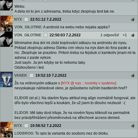
Webu.
A dela mi to jen z adresama, treba kdyz zkopiruju text tak ne.
NYX
22:51:12 7.2.2022
VON_GILOTINE
: A android na webu nebo nejaka appka?
VON_GILOTINE
22:50:03 7.2.2022
1 odpověď
+1
Minimalne dva dni mi zlobi kopírování odkazu na androidu do nyxu.
Priklad zkopiruju adresu článku cnn vlezu na nyx dam do fora paste a
nic. Zkopíruje se prazdno. Pritom treba na fejsbuk ci kamkoliv jinam mi ta
adresa z paste vyleze.
Just sayin. Ja jen kdyby se to nekomu taky.
Odzkoušeno i ted.
VANEK
19:52:10 7.2.2022
Že na vnitronyxím odkaze v
[NYX @ nyx :: novinky v systemu]
nevyskakuje náhledové okno, je způsobeno ručním bastlením href?
ELIDOR
(et al.): Na starém Nyxu atribut img align normálně fungoval, ale
dřív bylo všechno lepší a koukám, že už jsem to dlouho nezkusil :-(
ELIDOR
: Mě taky dost irituje, že na novém Nyxu kliknutí na permalink
bez práv/přihlášení přesměrovává na střechové access-denied.
NYX
10:58:52 7.2.2022
LODBROG
: To spis ta varianta do souboru nez do bloku.