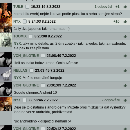
TUILE
10:23:16 8.2.2022
1 odpověď
+1
na mobilu (web) nejde filtrovat podle plusicku a nebo sem jen slepa?
NYX
8:24:03 8.2.2022
+10
Ja ty dva japonce tak nemam rad :-)
TOOMIX
8:23:08 8.2.2022
NYX
: taky mi to dělalo, asi 2 dny zpátky - jak na webu, tak na nyxdroidu,
ale pak to zas přestalo
VON_GILOTINE
23:08:40 7.2.2022
Holt asi naka haluz u mne. Omlouvám se
NELLAS
23:03:45 7.2.2022
NYX
: Mně to normálně funguje.
VON_GILOTINE
23:01:09 7.2.2022
Google chrome. Android 10
NYX
22:58:46 7.2.2022
2 odpovědi
Deje se to ostatnim s androidem? Muzete prosim zkusit a dat vysledky?
Idealne verze androidu, prohlizec atd…
Nic androidiho k dispozici nemam :-/
VON_GILOTINE
22:52:12 7.2.2022