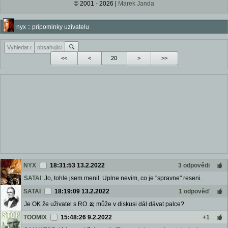
© 2001 - 2026 |
Marek Janda
nyx :: pripominky uzivatelu
<<
<
>
>>
NYX
18:31:53 13.2.2022
3 odpovědi
SATAI
: Jo, tohle jsem menil. Uplne nevim, co je "spravne" reseni.
SATAI
18:19:09 13.2.2022
1 odpověď
Je OK že uživatel s RO 🍌 může v diskusi dál dávat palce?
TOOMIX
15:48:26 9.2.2022
+1