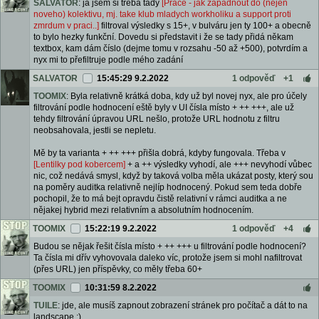
SALVATOR
: já jsem si třeba tady
[Prace - jak zapadnout do (nejen
noveho) kolektivu, mj. take klub mladych workholiku a support proti
zmrdum v praci..]
filtroval výsledky s 15+, v bulváru jen ty 100+ a obecně
to bylo hezky funkční. Dovedu si představit i že se tady přidá někam
textbox, kam dám číslo (dejme tomu v rozsahu -50 až +500), potvrdím a
nyx mi to přefiltruje podle mého zadání
SALVATOR
15:45:29 9.2.2022
1 odpověď
+1
TOOMIX
: Byla relativně krátká doba, kdy už byl novej nyx, ale pro účely
filtrování podle hodnocení eště byly v UI čísla místo + ++ +++, ale už
tehdy filtrování úpravou URL nešlo, protože URL hodnotu z filtru
neobsahovala, jestli se nepletu.
Mě by ta varianta + ++ +++ přišla dobrá, kdyby fungovala. Třeba v
[Lentilky pod kobercem]
+ a ++ výsledky vyhodí, ale +++ nevyhodí vůbec
nic, což nedává smysl, když by taková volba měla ukázat posty, který sou
na poměry auditka relativně nejlíp hodnocený. Pokud sem teda dobře
pochopil, že to má bejt opravdu čistě relativní v rámci auditka a ne
nějakej hybrid mezi relativním a absolutním hodnocením.
TOOMIX
15:22:19 9.2.2022
1 odpověď
+4
Budou se nějak řešit čísla místo + ++ +++ u filtrování podle hodnocení?
Ta čísla mi dřív vyhovovala daleko víc, protože jsem si mohl nafiltrovat
(přes URL) jen příspěvky, co měly třeba 60+
TOOMIX
10:31:59 8.2.2022
TUILE
: jde, ale musíš zapnout zobrazení stránek pro počítač a dát to na
landscape :)