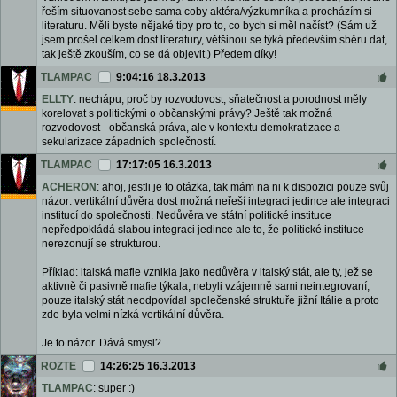
řeším situovanost sebe sama coby aktéra/výzkumníka a procházím si
literaturu. Měli byste nějaké tipy pro to, co bych si měl načíst? (Sám už
jsem prošel celkem dost literatury, většinou se týká především sběru dat,
tak ještě zkouším, co se dá objevit.) Předem díky!
TLAMPAC
9:04:16 18.3.2013
ELLTY
: nechápu, proč by rozvodovost, sňatečnost a porodnost měly
korelovat s politickými o občanskými právy? Ještě tak možná
rozvodovost - občanská práva, ale v kontextu demokratizace a
sekularizace západních společností.
TLAMPAC
17:17:05 16.3.2013
ACHERON
: ahoj, jestli je to otázka, tak mám na ni k dispozici pouze svůj
názor: vertikální důvěra dost možná neřeší integraci jedince ale integraci
institucí do společnosti. Nedůvěra ve státní politické instituce
nepředpokládá slabou integraci jedince ale to, že politické instituce
nerezonují se strukturou.
Příklad: italská mafie vznikla jako nedůvěra v italský stát, ale ty, jež se
aktivně či pasivně mafie týkala, nebyli vzájemně sami neintegrovaní,
pouze italský stát neodpovídal společenské struktuře jižní Itálie a proto
zde byla velmi nízká vertikální důvěra.
Je to názor. Dává smysl?
ROZTE
14:26:25 16.3.2013
TLAMPAC
: super :)