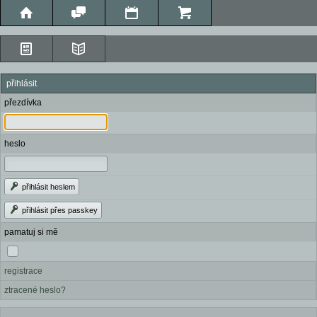
přihlásit
přezdívka
heslo
přihlásit heslem
přihlásit přes passkey
pamatuj si mě
registrace
ztracené heslo?