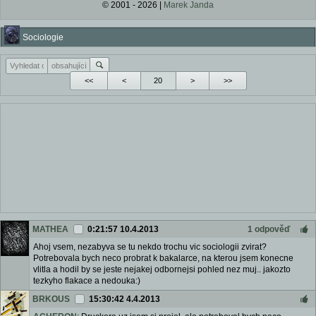
© 2001 - 2026 |
Marek Janda
Sociologie
<<
<
>
>>
MATHEA
0:21:57 10.4.2013
1 odpověď
Ahoj vsem, nezabyva se tu nekdo trochu vic sociologii zvirat?
Potrebovala bych neco probrat k bakalarce, na kterou jsem konecne
vlitla a hodil by se jeste nejakej odbornejsi pohled nez muj.. jakozto
tezkyho flakace a nedouka:)
BRKOUS
15:30:42 4.4.2013