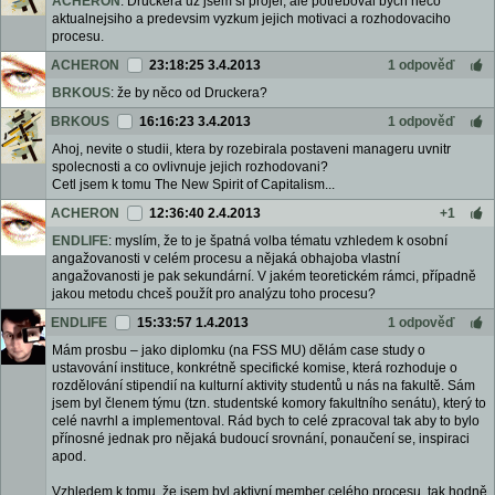
ACHERON
: Druckera uz jsem si projel, ale potreboval bych neco
aktualnejsiho a predevsim vyzkum jejich motivaci a rozhodovaciho
procesu.
ACHERON
23:18:25 3.4.2013
1 odpověď
BRKOUS
: že by něco od Druckera?
BRKOUS
16:16:23 3.4.2013
1 odpověď
Ahoj, nevite o studii, ktera by rozebirala postaveni manageru uvnitr
spolecnosti a co ovlivnuje jejich rozhodovani?
Cetl jsem k tomu The New Spirit of Capitalism...
ACHERON
12:36:40 2.4.2013
+1
ENDLIFE
: myslím, že to je špatná volba tématu vzhledem k osobní
angažovanosti v celém procesu a nějaká obhajoba vlastní
angažovanosti je pak sekundární. V jakém teoretickém rámci, případně
jakou metodu chceš použít pro analýzu toho procesu?
ENDLIFE
15:33:57 1.4.2013
1 odpověď
Mám prosbu – jako diplomku (na FSS MU) dělám case study o
ustavování instituce, konkrétně specifické komise, která rozhoduje o
rozdělování stipendií na kulturní aktivity studentů u nás na fakultě. Sám
jsem byl členem týmu (tzn. studentské komory fakultního senátu), který to
celé navrhl a implementoval. Rád bych to celé zpracoval tak aby to bylo
přínosné jednak pro nějaká budoucí srovnání, ponaučení se, inspiraci
apod.
Vzhledem k tomu, že jsem byl aktivní member celého procesu, tak hodně