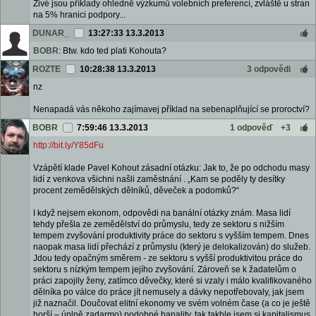
Živé jsou příklady ohledně výzkumů volebních preferencí, zvláště u stran
na 5% hranici podpory...
DUNAR_
13:27:33 13.3.2013
BOBR
: Btw. kdo ted plati Kohouta?
ROZTE
10:28:38 13.3.2013
3 odpovědi
nz
Nenapadá vás někoho zajímavej příklad na sebenaplňující se proroctví?
BOBR
7:59:46 13.3.2013
1 odpověď
+3
http://bit.ly/Y85dFu
Vzápětí klade Pavel Kohout zásadní otázku: Jak to, že po odchodu masy
lidí z venkova všichni našli zaměstnání . „Kam se poděly ty desítky
procent zemědělských dělníků, děveček a podomků?“
I když nejsem ekonom, odpovědi na banální otázky znám. Masa lidí
tehdy přešla ze zemědělství do průmyslu, tedy ze sektoru s nižším
tempem zvyšování produktivity práce do sektoru s vyšším tempem. Dnes
naopak masa lidí přechází z průmyslu (který je delokalizován) do služeb.
Jdou tedy opačným směrem - ze sektoru s vyšší produktivitou práce do
sektoru s nízkým tempem jejího zvyšování. Zároveň se k žadatelům o
práci zapojily ženy, zatímco děvečky, které si vzaly i málo kvalifikovaného
dělníka po válce do práce jít nemusely a dávky nepotřebovaly, jak jsem
již naznačil. Doučovat elitní ekonomy ve svém volném čase (a co je ještě
horší – úplně zadarmo) podobné banality, tak takhle jsem si kapitalismus