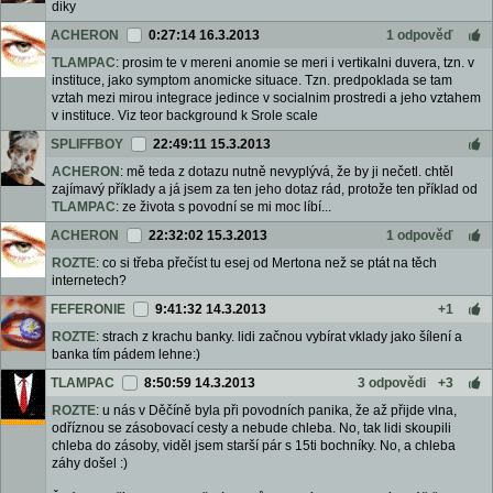
diky
ACHERON
0:27:14 16.3.2013
1 odpověď
TLAMPAC
: prosim te v mereni anomie se meri i vertikalni duvera, tzn. v
instituce, jako symptom anomicke situace. Tzn. predpoklada se tam
vztah mezi mirou integrace jedince v socialnim prostredi a jeho vztahem
v instituce. Viz teor background k Srole scale
SPLIFFBOY
22:49:11 15.3.2013
ACHERON
: mě teda z dotazu nutně nevyplývá, že by ji nečetl. chtěl
zajímavý příklady a já jsem za ten jeho dotaz rád, protože ten příklad od
TLAMPAC
: ze života s povodní se mi moc líbí...
ACHERON
22:32:02 15.3.2013
1 odpověď
ROZTE
: co si třeba přečíst tu esej od Mertona než se ptát na těch
internetech?
FEFERONIE
9:41:32 14.3.2013
+1
ROZTE
: strach z krachu banky. lidi začnou vybírat vklady jako šílení a
banka tím pádem lehne:)
TLAMPAC
8:50:59 14.3.2013
3 odpovědi
+3
ROZTE
: u nás v Děčíně byla při povodních panika, že až přijde vlna,
odříznou se zásobovací cesty a nebude chleba. No, tak lidi skoupili
chleba do zásoby, viděl jsem starší pár s 15ti bochníky. No, a chleba
záhy došel :)