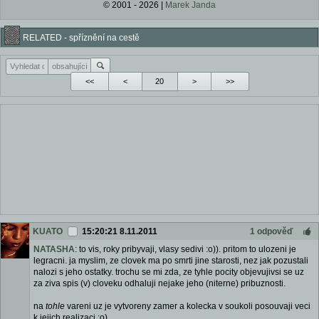
© 2001 - 2026 |
Marek Janda
RELATED - spříznění na cestě
<<
<
>
>>
KUATO
15:20:21 8.11.2011
1 odpověď
NATASHA
: to vis, roky pribyvaji, vlasy sedivi :o)). pritom to ulozeni je
legracni. ja myslim, ze clovek ma po smrti jine starosti, nez jak pozustali
nalozi s jeho ostatky. trochu se mi zda, ze tyhle pocity objevujivsi se uz
za ziva spis (v) cloveku odhaluji nejake jeho (niterne) pribuznosti.
na
tohle
vareni uz je vytvoreny zamer a kolecka v soukoli posouvaji veci
k jejich realizaci :o).