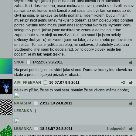
svymi tremi pytli jablek prisel na radu. obsluhovali to tri duchodci
zahradkari. dost studeno, prace mokra a unavna, presto si udrzeli usmev
na tvari az do konce. meli koncit o pul seste, ale byli tam se mnou az do
ctvrt na osm. je laskave, ze takto pomahaji lidem kolem. budu jim tam
muset pristrcit jednu lahev "tekuteho dobra", az tam pojedu pristi pondeli
potreti. vetsinu toho mostu jsem dnes rozprodal skoro za "vyrobni" cenu
kolegum v praci, jabka jsme nasbirali se zenou a detma na jedne
zapomenute stare aleji na mezi v polich. tak snad i ja jsem nekdy
uzitecny druhym :o). dozvedel jsem se take, ze vcera nebo predevcirem
umrel Jan Tomas, mystik a astrolog, minarikovec, dlouholety zak pana
Studeneho. mel jsem ho docela rad, byl to dobry clovek. jeste ten
podzim. je mi tak nejak teskne.
SNOP
14:22:07 9.9.2011
Na prvni pohled jsem to videl jako starou, Durerovskou rytinu, clovek na
skale a pred nim jakysi prizrak v rubasi...
AIM_FREEMAN
10:07:07 9.9.2011
+2
nějak mi přišlo, že se to hodí sem. doufám že se všichni máme dobře:)
NATASHA
23:12:10 24.8.2011
LESANKA
: :)
LESANKA
18:28:57 24.8.2011
1 odpověď