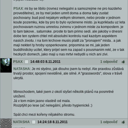
PSAX
: mi by se libilo (rovnez nelegalni a samozrejme ne pro kazdeho
proveditelne), ze by mel jeden umrit doma a doma taky zustat
pochovany. bud pod nejakym velkym stromem, nebo proste v jednom
koute pozemku, kde by pro to bylo vyclenene misto. ja kuprikladu uz leta
pochovavam ruznou umrelou zvirenu v jednom miste za kompostem. je
to tam takove.. saturnske. proste to tam primo sedi. ale jakoby v dnesni
dobe ten system chtel mit absolutni kontrolu nad kazdym aspektem
nasich zivotu. i na tom krchove musis platit za "pronajem" mista.. a jak
maji nekteri ty hroby vysperkovane. pripomina se mi, jak jeden
buddhisticky ucitel, ktery prijel sem na zapad s pousmanim rekl, ze v tak
hezkych domech, jako maji u nas mrtvi nebydli u nich ani zivi.
PSAX
14:48:03 8.11.2011
1 odpověď
NATASHA
: Je mi stydno, jak dlouho jsem tu nebyl. Ale pravdou zůstává
trvalý prostor, spojení neviděné, ale silné. A "grasswords", slova v trávě
ukrytá.
Mimochodem, také jsem z okolí slyšel několik plánů na posmrtné
uložení.
Já v tom mám jasno vlastně od mala.
Rozptýlit po lese (ač nelegální, přesto hygienické.:)
Spát chci mezi kořeny nějakého stromu.
NATASHA
14:24:18 8.11.2011
1 odpověď