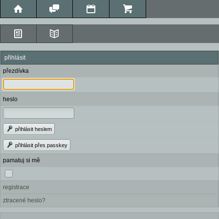
přihlásit
přezdívka
heslo
přihlásit heslem
přihlásit přes passkey
pamatuj si mě
registrace
ztracené heslo?