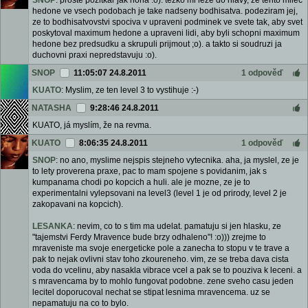
SNOP
: proste pozitkar jak noha :o). tezko mi leze do hlavy, ze tento milec
hedone ve vsech podobach je take nadseny bodhisatva. podeziram jej,
ze to bodhisatvovstvi spociva v upraveni podminek ve svete tak, aby svet
poskytoval maximum hedone a upraveni lidi, aby byli schopni maximum
hedone bez predsudku a skrupuli prijmout ;o). a takto si soudruzi ja
duchovni praxi nepredstavuju :o).
SNOP
11:05:07 24.8.2011
1 odpověď
KUATO
: Myslim, ze ten level 3 to vystihuje :-)
NATASHA
9:28:46 24.8.2011
KUATO, já myslím, že na revma.
KUATO
8:06:35 24.8.2011
1 odpověď
SNOP
: no ano, myslime nejspis stejneho vytecnika. aha, ja myslel, ze je
to lety proverena praxe, pac to mam spojene s povidanim, jak s
kumpanama chodi po kopcich a huli. ale je mozne, ze je to
experimentalni vylepsovani na level3 (level 1 je od prirody, level 2 je
zakopavani na kopcich).
LESANKA
: nevim, co to s tim ma udelat. pamatuju si jen hlasku, ze
"tajemstvi Ferdy Mravence bude brzy odhaleno"! :o))) zrejme to
mraveniste ma svoje energeticke pole a zanecha to stopu v te trave a
pak to nejak ovlivni stav toho zkoureneho. vim, ze se treba dava cista
voda do vcelinu, aby nasakla vibrace vcel a pak se to pouziva k leceni. a
s mravencama by to mohlo fungovat podobne. zene sveho casu jeden
lecitel doporucoval nechat se stipat lesnima mravencema. uz se
nepamatuju na co to bylo.