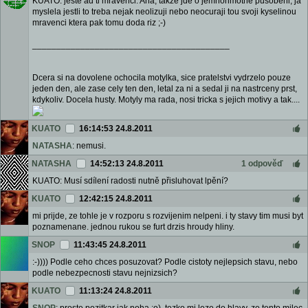
KUATO: jeste ad ti mravenci: Aha, takze jde o jemnohmotne pusobeni, ja
myslela jestli to treba nejak neolizuji nebo neocuraji tou svoji kyselinou
mravenci ktera pak tomu doda riz ;-)
_________________________________________
Dcera si na dovolene ochocila motylka, sice pratelstvi vydrzelo pouze
jeden den, ale zase cely ten den, letal za ni a sedal ji na nastrceny prst,
kdykoliv. Docela husty. Motyly ma rada, nosi tricka s jejich motivy a tak....
KUATO
16:14:53 24.8.2011
NATASHA
: nemusi.
NATASHA
14:52:13 24.8.2011
1 odpověď
KUATO: Musí sdílení radosti nutně přisluhovat lpění?
KUATO
12:42:15 24.8.2011
mi prijde, ze tohle je v rozporu s rozvijenim nelpeni. i ty stavy tim musi byt
poznamenane. jednou rukou se furt drzis hroudy hliny.
SNOP
11:43:45 24.8.2011
:-)))) Podle ceho chces posuzovat? Podle cistoty nejlepsich stavu, nebo
podle nebezpecnosti stavu nejnizsich?
KUATO
11:13:24 24.8.2011