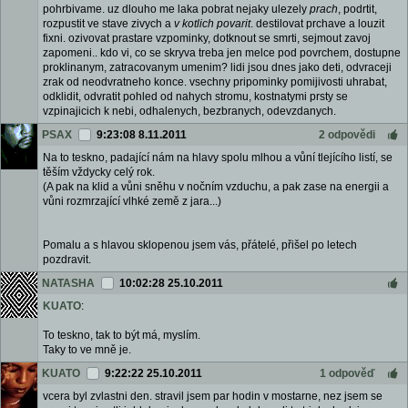
pohrbivame. uz dlouho me laka pobrat nejaky ulezely
prach
, podrtit,
rozpustit ve stave zivych a
v kotlich povarit
. destilovat prchave a louzit
fixni. ozivovat prastare vzpominky, dotknout se smrti, sejmout zavoj
zapomeni.. kdo vi, co se skryva treba jen melce pod povrchem, dostupne
proklinanym, zatracovanym umenim? lidi jsou dnes jako deti, odvraceji
zrak od neodvratneho konce. vsechny pripominky pomijivosti uhrabat,
odklidit, odvratit pohled od nahych stromu, kostnatymi prsty se
vzpinajicich k nebi, odhalenych, bezbranych, odevzdanych.
PSAX
9:23:08 8.11.2011
2 odpovědi
Na to teskno, padající nám na hlavy spolu mlhou a vůní tlejícího listí, se
těším vždycky celý rok.
(A pak na klid a vůni sněhu v nočním vzduchu, a pak zase na energii a
vůni rozmrzající vlhké země z jara...)
Pomalu a s hlavou sklopenou jsem vás, přátelé, přišel po letech
pozdravit.
NATASHA
10:02:28 25.10.2011
KUATO
:
To teskno, tak to být má, myslím.
Taky to ve mně je.
KUATO
9:22:22 25.10.2011
1 odpověď
vcera byl zvlastni den. stravil jsem par hodin v mostarne, nez jsem se