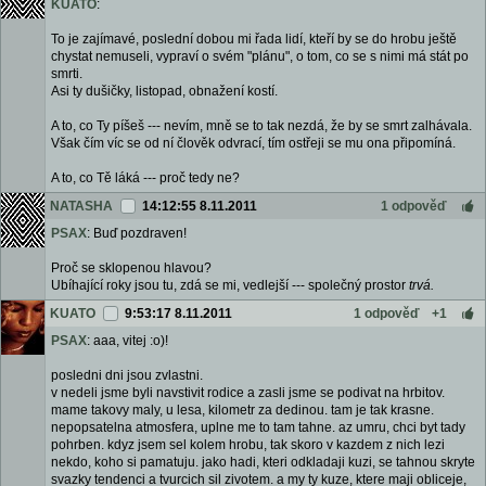
KUATO
:
To je zajímavé, poslední dobou mi řada lidí, kteří by se do hrobu ještě
chystat nemuseli, vypraví o svém "plánu", o tom, co se s nimi má stát po
smrti.
Asi ty dušičky, listopad, obnažení kostí.
A to, co Ty píšeš --- nevím, mně se to tak nezdá, že by se smrt zalhávala.
Však čím víc se od ní člověk odvrací, tím ostřeji se mu ona připomíná.
A to, co Tě láká --- proč tedy ne?
NATASHA
14:12:55 8.11.2011
1 odpověď
PSAX
: Buď pozdraven!
Proč se sklopenou hlavou?
Ubíhající roky jsou tu, zdá se mi, vedlejší --- společný prostor
trvá.
KUATO
9:53:17 8.11.2011
1 odpověď
+1
PSAX
: aaa, vitej :o)!
posledni dni jsou zvlastni.
v nedeli jsme byli navstivit rodice a zasli jsme se podivat na hrbitov.
mame takovy maly, u lesa, kilometr za dedinou. tam je tak krasne.
nepopsatelna atmosfera, uplne me to tam tahne. az umru, chci byt tady
pohrben. kdyz jsem sel kolem hrobu, tak skoro v kazdem z nich lezi
nekdo, koho si pamatuju. jako hadi, kteri odkladaji kuzi, se tahnou skryte
svazky tendenci a tvurcich sil zivotem. a my ty kuze, ktere maji obliceje,