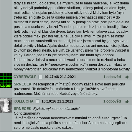
tedy asi hrabnu do detstvi, ale myslim, ze to mam naucene, jelikoz doma
nikdy nebyli podminky pro klidne studium, sdileny pokoj v malem byte,
muj rodic mel nejake problemy, takze nikdy nebyl klid v tom byte (nyni
treba uz jen ciste to, ze ta osoba musela prechazet z mistnosti A do
mistnosti B dost casto), nebyl ani stul v pokoji na praci, vse jsem delal na
posteli a musela vzdy bezet TV nebo proste ruch z jine mistnosti, jelikoz
holt rodic nechtel klasicke dvere, takze tam byly jen takove zatahovacky,
ktere oddeli max. prostor vizualne. Laicky si myslim, ze jsem se nikdy
moc nenaucil soustredit na cinnosti, jelikoz jsem porad byl jen vystaven
delat aktivity v hluku. A jako decko moc prave se ani nesnazil cist, jelikoz
to v tom prostredi neslo, ale vim, ze uz tehdy jsem mel problem vydrzet u
knihy. Pardon, ted uz to jde nekam jinam, ale mam nyni obdobi
flashbacku z detstvi a neco se mi vraci a obcas mne to rozhodi a treba
vice mi dochazi, ze ty "nepracovni podminky" v mem dospivani vlastne
mohly vytvorit ten soucasny stav nemoznosti vydrzet u monotonni aktivity.
CYBERWOLF
10:47:46 21.1.2021
1 odpověď
SRNECEK
: neschopnost vnímat půl hodiny každé slovo není porucha
pozornosti. To dokáže fakt málokdo a i tak je "každé slovo" trochu
nadnesené. Možná na sebe kladeš zbytečné nároky.
KOLLUCHA
10:10:16 21.1.2021
1 odpověď
SRNECEK
:
Fyzicke vylozene ne limitujici
Co to znamená?
Já mám třeba drobnou nedomykavost mitrální chlopně s regurgitací. To
není limitující vůbec a přišlo se na to náhodou. Ale epizoda regurgitace
se pro mě často maskuje jako úzkost.