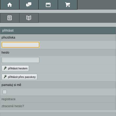
přihlásit
přezdívka
heslo
přihlásit heslem
přihlásit přes passkey
pamatuj si mě
registrace
ztracené heslo?