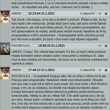
bejt zavodnikem formule 1 co si v kazdym druhym zavode v pulce rozbije
drzku ... to nepotesi ani jeho, ani tym, nakonec ani ty divaky :)
LWEEK
22:23:04 21.1.2021
1 odpověď
+2
Tak různě s tím bojuju. Je to dar a prokletí v jednom. Říkám si ale, že by
bylo lepší s tím nebojovat. Zkráta když jsem ryba, tak bych neměl šplhat
po stromech, ale měl bych třeba plavat. To je snadno pochopitelné, ale
hůř aplikovatelné do reality. Ještě jsem nečetl inzerát, hledáme do firmy
programátora s ADD syndromem. :) Každopádně tohle všechno je teď
pro mě nové a doufám, že bych v tom mohl najít nějaké odpovědi.
PAKOBYLKA_
18:58:19 21.1.2021
+1
LWEEK
: Chapu. Ten odhad taky nemam. A s tim, ze bych mela podavat
nejaky konstatni vykon vlastne vubec nesouznim a nedokazu to. Jako
muz to mas vlastne asi narocnejsi, od muzu se to asi bezne ocekava bez
vyjimek a omluv.
LWEEK
17:48:13 21.1.2021
2 odpovědi
+2
PAKOBYLKA_
: Jo podobně funguju taky. Ale ne vždy u všeho mi to jde.
Pracuju jako programátor. Nebývám nikde moc dlouhodobě. Obvykle
tam dva roky a pak mě to táhne zase jinam. Ale dost často v těch firmách
bojuju s tím, že se očekává, že člověk má nějaký konstantní výkon.
Existují takzvané sprinty během kterých je potřeba dodat domluvenou
funkcionalitu. Někdy to jde líp, někdy hůř. Čím delší sprinty jsou, tím líp
pro mne. Nejvíc trpím v krátkých sprintech kde mám na to třeba jen čtyři
dny. Dva dny mi trvá sebrat sílu a pak na tom pracuju, jenže jeden den by
to mělo být k dispozici ostatním pro kontrolu a to už obvykle nestíhám. A