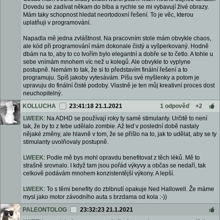
Dovedu se zadívat někam do blba a rychle se mi vybavují živé obrazy.
Mám taky schopnost hledat neortodoxní řešení. To je věc, kterou
uplatňuji v programování.
Napadla mě jedna zvláštnost. Na pracovním stole mám obvykle chaos,
ale kód při programování mám dokonale čistý a vyšperkovaný. Hodně
dbám na to, aby to co tvořím bylo elegantní a dobře se to četlo. A tohle u
sebe vnímám mnohem víc než u kolegů. Ale obvykle to vyplyne
postupně. Nemám to tak, že si to představím finální řešení a to
programuju. Spíš jakoby vytesávám. Píšu své myšlenky a potom je
upravuju do finální čisté podoby. Vlastně je ten můj kreativní proces dost
neuchopitelný.
KOLLUCHA
23:41:18 21.1.2021
1 odpověď
+2
LWEEK
: Na ADHD se používají roky ty samé stimulanty. Určitě to není
tak, že by to z tebe udělalo zombie. Až teď v poslední době nastaly
nějaké změny, ale hlavně v tom, že se přišlo na to, jak to udělat, aby se ty
stimulanty uvolňovaly postupně.
LWEEK
: Podle mě bys mohl opravdu benefitovat z těch léků. Mě to
strašně srovnalo. I když tam jsou pořád výkyvy a občas se nedaří, tak
celkově podávám mnohem konzistentější výkony. A lepší.
LWEEK
: To s těmi benefity do zblbnutí opakuje Ned Hallowell. Že máme
mysl jako motor závodního auta s brzdama od kola :-))
PALEONTOLOG
23:32:23 21.1.2021