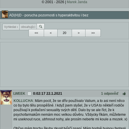
© 2001 - 2026 |
Marek Janda
AD(H)D - porucha pozornosti s hyperaktivitou i bez
<<
<
>
>>
LWEEK
0:02:17 22.1.2021
1 odpověď
KOLLUCHA
: Mám pocit, že se dřív používalo Valium, a to asi není něco
co by bylo tělu prospěšné. I když jsem slyšel, že v USA to někteří rodiče
používají k potlačení sexuality svých dětí. Dalo by se ale říct, že k
psychofarmakům nemám moc velkou důvěru. Vždycky říkám, můžeteme
mi useknout ruce, utrhnout nohy, ale prosím neberte mi koule a mozek. x)
Občas mám trochu škuby zkusit tvůrčí psaní. Mám hodně bujnou fantasii.