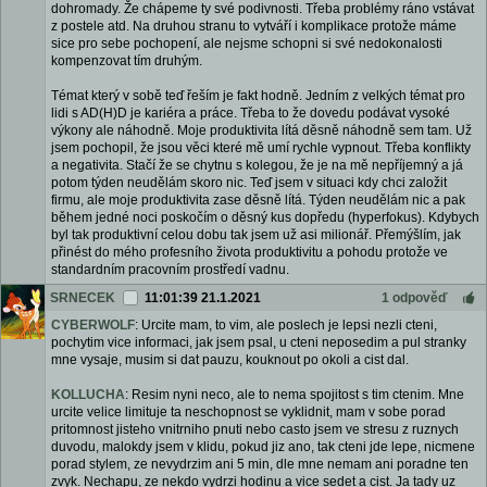
dohromady. Že chápeme ty své podivnosti. Třeba problémy ráno vstávat
z postele atd. Na druhou stranu to vytváří i komplikace protože máme
sice pro sebe pochopení, ale nejsme schopni si své nedokonalosti
kompenzovat tím druhým.
Témat který v sobě teď řeším je fakt hodně. Jedním z velkých témat pro
lidi s AD(H)D je kariéra a práce. Třeba to že dovedu podávat vysoké
výkony ale náhodně. Moje produktivita lítá děsně náhodně sem tam. Už
jsem pochopil, že jsou věci které mě umí rychle vypnout. Třeba konflikty
a negativita. Stačí že se chytnu s kolegou, že je na mě nepříjemný a já
potom týden neudělám skoro nic. Teď jsem v situaci kdy chci založit
firmu, ale moje produktivita zase děsně lítá. Týden neudělám nic a pak
během jedné noci poskočím o děsný kus dopředu (hyperfokus). Kdybych
byl tak produktivní celou dobu tak jsem už asi milionář. Přemýšlím, jak
přinést do mého profesního života produktivitu a pohodu protože ve
standardním pracovním prostředí vadnu.
SRNECEK
11:01:39 21.1.2021
1 odpověď
CYBERWOLF
: Urcite mam, to vim, ale poslech je lepsi nezli cteni,
pochytim vice informaci, jak jsem psal, u cteni neposedim a pul stranky
mne vysaje, musim si dat pauzu, kouknout po okoli a cist dal.
KOLLUCHA
: Resim nyni neco, ale to nema spojitost s tim ctenim. Mne
urcite velice limituje ta neschopnost se vyklidnit, mam v sobe porad
pritomnost jisteho vnitrniho pnuti nebo casto jsem ve stresu z ruznych
duvodu, malokdy jsem v klidu, pokud jiz ano, tak cteni jde lepe, nicmene
porad stylem, ze nevydrzim ani 5 min, dle mne nemam ani poradne ten
zvyk. Nechapu, ze nekdo vydrzi hodinu a vice sedet a cist. Ja tady uz