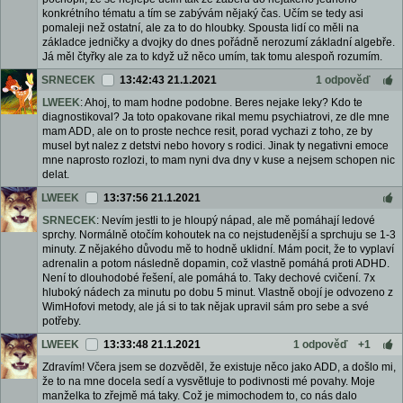
konkrétního tématu a tím se zabývám nějaký čas. Učím se tedy asi
pomaleji než ostatní, ale za to do hloubky. Spousta lidí co měli na
základce jedničky a dvojky do dnes pořádně nerozumí základní algebře.
Já měl čtyřky ale za to když už něco umím, tak tomu alespoň rozumím.
SRNECEK
13:42:43 21.1.2021
1 odpověď
LWEEK
: Ahoj, to mam hodne podobne. Beres nejake leky? Kdo te
diagnostikoval? Ja toto opakovane rikal memu psychiatrovi, ze dle mne
mam ADD, ale on to proste nechce resit, porad vychazi z toho, ze by
musel byt nalez z detstvi nebo hovory s rodici. Jinak ty negativni emoce
mne naprosto rozlozi, to mam nyni dva dny v kuse a nejsem schopen nic
delat.
LWEEK
13:37:56 21.1.2021
SRNECEK
: Nevím jestli to je hloupý nápad, ale mě pomáhají ledové
sprchy. Normálně otočím kohoutek na co nejstudenější a sprchuju se 1-3
minuty. Z nějakého důvodu mě to hodně uklidní. Mám pocit, že to vyplaví
adrenalin a potom následně dopamin, což vlastně pomáhá proti ADHD.
Není to dlouhodobé řešení, ale pomáhá to. Taky dechové cvičení. 7x
hluboký nádech za minutu po dobu 5 minut. Vlastně obojí je odvozeno z
WimHofovi metody, ale já si to tak nějak upravil sám pro sebe a své
potřeby.
LWEEK
13:33:48 21.1.2021
1 odpověď
+1
Zdravím! Včera jsem se dozvěděl, že existuje něco jako ADD, a došlo mi,
že to na mne docela sedí a vysvětluje to podivnosti mé povahy. Moje
manželka to zřejmě má taky. Což je mimochodem to, co nás dalo