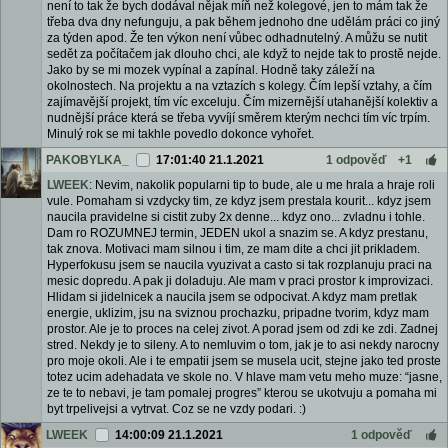
není to tak že bych dodával nějak míň než kolegové, jen to mám tak že
třeba dva dny nefunguju, a pak během jednoho dne udělám práci co jiný
za týden apod. Že ten výkon není vůbec odhadnutelný. A můžu se nutit
sedět za počítačem jak dlouho chci, ale když to nejde tak to prostě nejde.
Jako by se mi mozek vypínal a zapínal. Hodně taky záleží na
okolnostech. Na projektu a na vztazích s kolegy. Čím lepší vztahy, a čím
zajímavější projekt, tím víc exceluju. Čím mizernější utahanější kolektiv a
nudnější práce která se třeba vyvíjí směrem kterým nechci tím víc trpím.
Minulý rok se mi takhle povedlo dokonce vyhořet.
PAKOBYLKA_
17:01:40 21.1.2021
1 odpověď
+1
LWEEK
: Nevim, nakolik popularni tip to bude, ale u me hrala a hraje roli
vule. Pomaham si vzdycky tim, ze kdyz jsem prestala kourit... kdyz jsem
naucila pravidelne si cistit zuby 2x denne... kdyz ono... zvladnu i tohle.
Dam ro ROZUMNEJ termin, JEDEN ukol a snazim se. A kdyz prestanu,
tak znova. Motivaci mam silnou i tim, ze mam dite a chci jit prikladem.
Hyperfokusu jsem se naucila vyuzivat a casto si tak rozplanuju praci na
mesic dopredu. A pak ji doladuju. Ale mam v praci prostor k improvizaci.
Hlidam si jidelnicek a naucila jsem se odpocivat. A kdyz mam pretlak
energie, uklizim, jsu na sviznou prochazku, pripadne tvorim, kdyz mam
prostor. Ale je to proces na celej zivot. A porad jsem od zdi ke zdi. Zadnej
stred. Nekdy je to sileny. A to nemluvim o tom, jak je to asi nekdy narocny
pro moje okoli. Ale i te empatii jsem se musela ucit, stejne jako ted proste
totez ucim adehadata ve skole no. V hlave mam vetu meho muze: “jasne,
ze te to nebavi, je tam pomalej progres” kterou se ukotvuju a pomaha mi
byt trpelivejsi a vytrvat. Coz se ne vzdy podari. :)
LWEEK
14:00:09 21.1.2021
1 odpověď