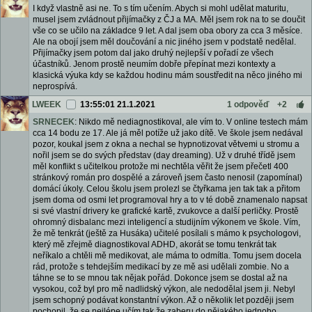
I když vlastně asi ne. To s tím učením. Abych si mohl udělat maturitu,
musel jsem zvládnout přijímačky z ČJ a MA. Měl jsem rok na to se doučit
vše co se učilo na základce 9 let. A dal jsem oba obory za cca 3 měsíce.
Ale na obojí jsem měl doučování a nic jiného jsem v podstatě nedělal.
Přijímačky jsem potom dal jako druhý nejlepší v pořadí ze všech
účastníků. Jenom prostě neumím dobře přepínat mezi kontexty a
klasická výuka kdy se každou hodinu mám soustředit na něco jiného mi
neprospívá.
LWEEK
13:55:01 21.1.2021
1 odpověď
+2
SRNECEK
: Nikdo mě nediagnostikoval, ale vím to. V online testech mám
cca 14 bodu ze 17. Ale já měl potíže už jako dítě. Ve škole jsem nedával
pozor, koukal jsem z okna a nechal se hypnotizovat větvemi u stromu a
nořil jsem se do svých představ (day dreaming). Už v druhé třídě jsem
měl konflikt s učitelkou protože mi nechtěla věřit že jsem přečetl 400
stránkový román pro dospělé a zároveň jsem často nenosil (zapomínal)
domácí úkoly. Celou školu jsem prolezl se čtyřkama jen tak tak a přitom
jsem doma od osmi let programoval hry a to v té době znamenalo napsat
si své vlastní drivery ke grafické kartě, zvukovce a další perličky. Prostě
ohromný disbalanc mezi inteligencí a studijním výkonem ve škole. Vím,
že mě tenkrát (ještě za Husáka) učitelé posílali s mámo k psychologovi,
který mě zřejmě diagnostikoval ADHD, akorát se tomu tenkrát tak
neříkalo a chtěli mě medikovat, ale máma to odmítla. Tomu jsem docela
rád, protože s tehdejším medikací by ze mě asi udělali zombie. No a
táhne se to se mnou tak nějak pořád. Dokonce jsem se dostal až na
vysokou, což byl pro mě nadlidský výkon, ale nedodělal jsem ji. Nebyl
jsem schopný podávat konstantní výkon. Až o několik let později jsem
pochopil, že se nejlépe učím tak že zaberu do nějakého jednoho