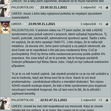
LWEEK
: no a taky jsem zapomnel, divakum se to muze naramne libit
PALEONTOLOG
23:30:32 21.1.2021
1 odpověď
+1
LWEEK
: muze z toho taky vyplynout potreba se nejakym zpusobem
osamostatnit.
LWEEK
23:05:59 21.1.2021
3 odpovědi
+1
PALEONTOLOG
: V jednom videu na YT jsem slyšel, že lidé s ADHD
syndromem jsou právě vyborní v pracech, které vyžadují hyperfocus. Tj,
hasiči, policisté, záchranáři, adrenalinový sportovci apod. Takže z toho
mi vyplývá, že do toho spadají i řidiči F1. :) Ale chápu, že to měla být
metafora. Já docela vím, čeho jsem schopný a za jakých okolností, ale
dost často se to nepotkává s tím jak jsou nastavený firmy. Což je
pochopitelný. Proč by firma měla nastavovat procesy podle potřeb 4%
populace. Ale zase když už se to povede, tak to funguje parádně.
Dobrým příkladem byl třeba Steve Jobs. I když on byl celkově extrémním
případem.
To je to co mě hodně zajímá. Jak vlastně prodat to co je na mě unikátní a
má to hodnotu, když ale firma neví že to chce. Navíc to zní dost
problematicky - zaměstnávat někoho s mentální disfunkcí. Ten název
ADHD vlastně evokuje dojem, že lidé s tímto syndromem jsou kryplové
neschopní normálně fungovat. Ale už tam není to Bé, že to přináší i
zajímavé benefity.
PALEONTOLOG
22:51:47 21.1.2021
1 odpověď
+1
LWEEK
: clovek by mel rekl respektovat svy moznosti. Kdyz je clovek
mladej tak ma ambice, to je jasny. Ale casem se to ozve samo.