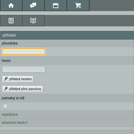
přihlásit
přezdívka
heslo
přihlásit heslem
přihlásit přes passkey
pamatuj si mě
registrace
ztracené heslo?