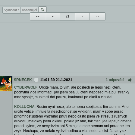
<<
<
>
>>
SRNECEK
11:01:39 21.1.2021
1 odpověď
CYBERWOLF
: Urcite mam, to vim, ale poslech je lepsi nezli cteni,
pochytim vice informaci, jak jsem psal, u cteni neposedim a pul stranky
mne vysaje, musim si dat pauzu, kouknout po okoli a cist dal.
KOLLUCHA
: Resim nyni neco, ale to nema spojitost s tim ctenim. Mne
urcite velice limituje ta neschopnost se vyklidnit, mam v sobe porad
pritomnost jisteho vnitrniho pnuti nebo casto jsem ve stresu z ruznych
duvodu, malokdy jsem v klidu, pokud jiz ano, tak cteni jde lepe, nicmene
porad stylem, ze nevydrzim ani 5 min, dle mne nemam ani poradne ten
zvyk. Nechapu, ze nekdo vydrzi hodinu a vice sedet a cist. Ja tady uz