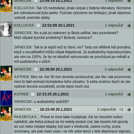
SRNECEK
23:49:19 20.1.2021
1 odpověď
KOLLUCHA
: Tak VS nedodelal, jinak cerpal z tistene literatury. Nicmene
jen odmaturovat bylo peklo. Fyzicke vylozene ne limitujici, jinak deprese,
uzkosti, panicke ataky.
KOLLUCHA
22:52:09 20.1.2021
1 odpověď
SRNECEK
: No a jak jsi nakonec ty školy udělal, bez poznámek?
Máš nějaké fyzické problémy? Bolesti, nemoce?
SRNECEK
: Tak to je lepší než to čtení, ne? Tady asi většině lidí pomáhá,
když u soustředění může nějak fidgetovat. Já audioknihy neposlouchám,
ale vím na 100%, že by mi strašně vyhovovalo se procházet po městě a
mít audioknihu v uších.
SRNECEK
22:36:00 20.1.2021
2 odpovědi
AXTHEB
: Moc ne. Asi 30 min dovedu poslouchat, ale lita i tak pozornost,
neni to fakt vnimani kompletne toho obsahu. S extra snahou bych se ale
vydrzel docela soustredit, urcite lepsi nezli cist.
AXTHEB
22:33:25 20.1.2021
1 odpověď
SRNECEK
: u audioknihy vydržíš?
SRNECEK
16:15:40 20.1.2021
2 odpovědi
+1
PAKOBYLKA_
: Prave to mne take rozptyluje. Asi se neumim vubec
vyklidnit, ale treba pokud se mi nekdy podari cist, tak musim mit spunty
do usi nebo nejake klapky, byt sam v mistnosti, zadne ruchy, zcela
izolovany, ale pak mam zase i ve nitr sebe tenzi z teto deprivace signalu,