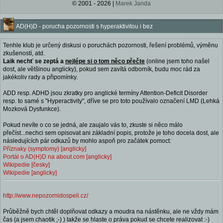
© 2001 - 2026 |
Marek Janda
AD(H)D - porucha pozornosti s hyperaktivitou i bez
Tenhle klub je určený diskusi o poruchách pozornosti, řešení problémů, výměnu
zkušeností, atd.
Laik nechť se zeptá a
nejlépe si o tom něco přečte
(online jsem toho našel
dost, ale většinou anglicky), pokud sem zavítá odborník, budu moc rád za
jakékoliv rady a připomínky.
ADD resp. ADHD jsou zkratky pro anglické termíny Attention-Deficit Disorder
resp. to samé s "Hyperactivity", dříve se pro toto používalo označení LMD (Lehká
Mozková Dysfunkce).
Pokud nevíte o co se jedná, ale zaujalo vás to, zkuste si něco málo
přečíst...nechci sem opisovat ani základní popis, protože je toho docela dost, ale
následujících pár odkazů by mohlo aspoň pro začátek pomoct:
Příznaky (symptomy) [anglicky]
Portál o AD(H)D na about.com [anglicky]
Wikipedie [česky]
Wikipedie [anglicky]
http://www.nepozornidospeli.cz/
Průběžně bych chtěl doplňovat odkazy a moudra na nástěnku, ale ne vždy mám
čas (a jsem chaotik ;-) ) takže se hlaste o práva pokud se chcete realizovat :-)