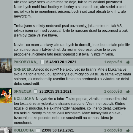
ale zase kdyz neco kolem mne se deje, tak se mi odkloni pozornost.
Napr. bych mohl hrat hodiny videohry a soustredit se, ale sedet u cteni
ne, jelikoz to je monotonni, pricemz bych i rad znal obsah te knihy, ale
nevydrzim.
Treba jsem si nikdy nedovedl psat poznamky, jak an stredni, tak VS,
jelikoz jsem se hned vycerpal, bylo to narocne drzet tu pozornost a pak
jsem byl zase ve sve hlave.
Nevim, co mam za stavy, ale rad bych to doresil, jinak budu stale primitiv,
co nic neprecte, i kdyby chtel. Ja resim i deprese, takze to je vse
propojene, nicmene tato neschopnost cist byla i v nizsim veku.
PAKOBYLKA_
6:46:03 20.1.2021
1 odpověď
SRNECEK
: A neco do ruky? Nejakou vec na hrani? Mne s klukama ve
skole na tohle fungujou spinnery a gumicky do vlasu. Ja sama kdyz mam
spinner, tak mnohem lip usedim film nebo prednasku a zvladnu se delsi
dobu soustredit.
SRNECEK
23:29:15 19.1.2021
1 odpověď
KOLLUCHA
: Nevydrzim u toho. Tezko popsat, zkratka neposedim, cist
ten text a drzet myslenku je strasne narocne. Vse mne rozptyli. Klidne
bzucejici moucha. Nejak mne vzdy napadne, co jineho delat. Celkove
ten neklid. Nekdy to nejde kvuli uzkostem. Mam takovy tlak v hlave,
bzuceni, nelze posedet nebo se soustredit na cinnost, ktera je
monotonni.
KOLLUCHA
23:08:50 19.1.2021
1 odpověď