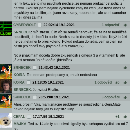
jen ty leky, ale to muj psychiatr nechce, ze nemam prukaznost potizi z
detstvi. Zkousel jsem nejake vyclenene casy na cteni, ale treba dnes se
psychicky na to citim, ale jsem roztekany, neposedim, ale cteni samotne
mne i dnes zajima.
CYBERWOLF
22:02:14 19.1.2021
1 odpověď
SRNECEK
: míň stresu. Čím víc se budeš nervovat, že se na to nemůžeš
soustředit, tím horší to bude. Nech si na to čas kdy jsi v klidu. Když to fakt
nejde, nelámej to přes koleno. Pokud někam dojíždíš, vem si čtení na
cestu (co chceš taky jinýho dělat v tramvaji?).
No a jinak mám docela dobré zkušenosti s omega 3 a vitaminem B, ale
já asi nemám úplně ideální jídelníček.
SRNECEK
21:43:43 19.1.2021
KOIRA
: Ten nemam predepsany a jen tak nedostanu.
KOIRA
21:18:35 19.1.2021
1 odpověď
±0
SRNECEK
: Jo, vzít si Ritalin.
SRNECEK
20:53:08 19.1.2021
3 odpovědi
Ahoj, prosim Vas, mam znacne problmey se soustredit na cteni.Mate
nekdo nejake rady, jak to zlepsit? Diky.
CEPAL
17:17:59 19.1.2021
+1
MAJKA
: Teď uz 14 ale ty korektivni signály byla schopna vysílat cca od 7
let.