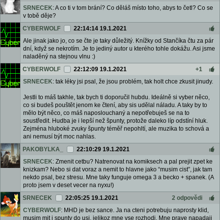
SRNECEK
: A co ti v tom brání? Co děláš místo toho, abys to četl? Co se
v tobě děje?
CYBERWOLF
22:14:14 19.1.2021
Ale jinak jako jo, co se čte je taky důležitý. Knížky od Stančíka čtu za pár
dní, když se nekrotím. Je to jediný autor u kterého tohle dokážu. Asi jsme
naladěný na stejnou vlnu :)
CYBERWOLF
22:12:09 19.1.2021
+1
SRNECEK
: tak léky jsi psal, že jsou problém, tak holt chce zkusit jinudy.
Jestli to máš takhle, tak bych ti doporučil hubdu. Ideálně si vyber něco,
co si budeš pouštět jenom ke čtení, aby sis udělal náladu. A taky by to
mělo být něco, co máš naposlouchaný a nepotřebuješ se na to
soustředit. Hudba je i lepší než špunty, protože daleko líp odstíní hluk.
Zejména hluboké zvuky špunty téměř nepohltí, ale muzika to schová a
ani nemusí být moc nahlas.
PAKOBYLKA_
22:10:29 19.1.2021
SRNECEK
: Zmenit cetbu? Natrenovat na komiksech a pal prejit zpet ke
knizkam? Nebo si dat voraz a nemit to hlavne jako “musim cist”, jak tam
nekdo psal, bez stresu. Mne taky funguje omega 3 a becko + spanek. (A
proto jsem v deset vecer na nyxu!)
SRNECEK
22:05:25 19.1.2021
2 odpovědi
CYBERWOLF
: MHD je bez sance. Ja na cteni potrebuju naprosty klid,
musim mit i spunty do usi, jelikoz mne vse rozhodi. Mne prave napadaji