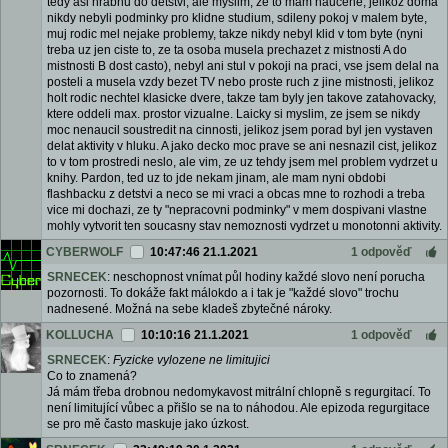
tedy asi hrabnu do detstvi, ale myslim, ze to mam naucene, jelikoz doma
nikdy nebyli podminky pro klidne studium, sdileny pokoj v malem byte,
muj rodic mel nejake problemy, takze nikdy nebyl klid v tom byte (nyni
treba uz jen ciste to, ze ta osoba musela prechazet z mistnosti A do
mistnosti B dost casto), nebyl ani stul v pokoji na praci, vse jsem delal na
posteli a musela vzdy bezet TV nebo proste ruch z jine mistnosti, jelikoz
holt rodic nechtel klasicke dvere, takze tam byly jen takove zatahovacky,
ktere oddeli max. prostor vizualne. Laicky si myslim, ze jsem se nikdy
moc nenaucil soustredit na cinnosti, jelikoz jsem porad byl jen vystaven
delat aktivity v hluku. A jako decko moc prave se ani nesnazil cist, jelikoz
to v tom prostredi neslo, ale vim, ze uz tehdy jsem mel problem vydrzet u
knihy. Pardon, ted uz to jde nekam jinam, ale mam nyni obdobi
flashbacku z detstvi a neco se mi vraci a obcas mne to rozhodi a treba
vice mi dochazi, ze ty "nepracovni podminky" v mem dospivani vlastne
mohly vytvorit ten soucasny stav nemoznosti vydrzet u monotonni aktivity.
CYBERWOLF
10:47:46 21.1.2021
1 odpověď
SRNECEK
: neschopnost vnímat půl hodiny každé slovo není porucha
pozornosti. To dokáže fakt málokdo a i tak je "každé slovo" trochu
nadnesené. Možná na sebe kladeš zbytečné nároky.
KOLLUCHA
10:10:16 21.1.2021
1 odpověď
SRNECEK
:
Fyzicke vylozene ne limitujici
Co to znamená?
Já mám třeba drobnou nedomykavost mitrální chlopně s regurgitací. To
není limitující vůbec a přišlo se na to náhodou. Ale epizoda regurgitace
se pro mě často maskuje jako úzkost.