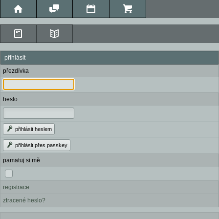
přihlásit
přezdívka
heslo
přihlásit heslem
přihlásit přes passkey
pamatuj si mě
registrace
ztracené heslo?