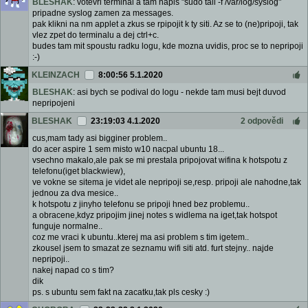
BLESHAK
: votevri terminal a tam napis "sudo tail -f /var/log/syslog"
pripadne syslog zamen za messages.
pak klikni na nm applet a zkus se rpipojit k ty siti. Az se to (ne)pripoji, tak
vlez zpet do terminalu a dej ctrl+c.
budes tam mit spoustu radku logu, kde mozna uvidis, proc se to nepripoji
:-)
KLEINZACH
8:00:56 5.1.2020
BLESHAK
: asi bych se podival do logu - nekde tam musi bejt duvod
nepripojeni
BLESHAK
23:19:03 4.1.2020
2 odpovědi
cus,mam tady asi bigginer problem..
do acer aspire 1 sem misto w10 nacpal ubuntu 18...
vsechno makalo,ale pak se mi prestala pripojovat wifina k hotspotu z
telefonu(iget blackwiew),
ve vokne se sitema je videt ale nepripoji se,resp. pripoji ale nahodne,tak
jednou za dva mesice..
k hotspotu z jinyho telefonu se pripoji hned bez problemu..
a obracene,kdyz pripojim jinej notes s widlema na iget,tak hotspot
funguje normalne..
coz me vraci k ubuntu..kterej ma asi problem s tim igetem..
zkousel jsem to smazat ze seznamu wifi siti atd. furt stejny.. najde
nepripoji..
nakej napad co s tim?
dik
ps. s ubuntu sem fakt na zacatku,tak pls cesky :)