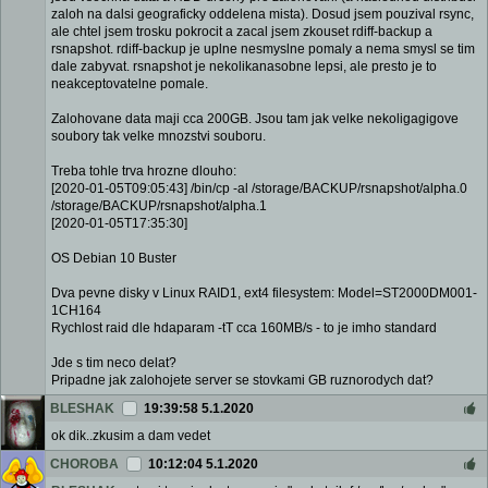
zaloh na dalsi geograficky oddelena mista). Dosud jsem pouzival rsync,
ale chtel jsem trosku pokrocit a zacal jsem zkouset rdiff-backup a
rsnapshot. rdiff-backup je uplne nesmyslne pomaly a nema smysl se tim
dale zabyvat. rsnapshot je nekolikanasobne lepsi, ale presto je to
neakceptovatelne pomale.
Zalohovane data maji cca 200GB. Jsou tam jak velke nekoligagigove
soubory tak velke mnozstvi souboru.
Treba tohle trva hrozne dlouho:
[2020-01-05T09:05:43] /bin/cp -al /storage/BACKUP/rsnapshot/alpha.0
/storage/BACKUP/rsnapshot/alpha.1
[2020-01-05T17:35:30]
OS Debian 10 Buster
Dva pevne disky v Linux RAID1, ext4 filesystem: Model=ST2000DM001-
1CH164
Rychlost raid dle hdaparam -tT cca 160MB/s - to je imho standard
Jde s tim neco delat?
Pripadne jak zalohojete server se stovkami GB ruznorodych dat?
BLESHAK
19:39:58 5.1.2020
ok dik..zkusim a dam vedet
CHOROBA
10:12:04 5.1.2020