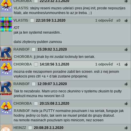
CHOROBA
22:23:32 3.1.2020
VLASTIS
: stejny reseni muzes udelat i pres jinej init, proste nepouzijes
fstab, ale mountnes/unmountnes to az je treba. ;-)
VLASTIS
22:10:59 3.1.2020
1 odpověď
±0
/OT
jak ja ten systemd nenavidim..
dalsi zbytecny pulden zamnou
RAINBOF
15:39:02 3.1.2020
CHOROBA
: jj jinak by mi zustal locknuty ten seriak.
CHOROBA
14:10:56 3.1.2020
1 odpověď
+1
mozna este nezapomen poradne zabit ten screen. esli z nej jenom
vsykocis pres ctrl +a + d tak zustane pripojenej
RAINBOF
12:39:07 3.1.2020
Tak to nezabralo. Mam urco neco zkurvino v systemu zkusim to putty
prelozit mozna mu nevoni ten i3
CHOROBA
20:15:08 2.1.2020
RAINBOF
: hele ja PUTTY normalne pouzivam i na seriak, funguje jak
hodiny. jediny co bylo, tak sem se musel pridat do grupy dialout.
na remote masinach pouzivam spis minicom, nez screen
HEINZZ
20:08:28 2.1.2020