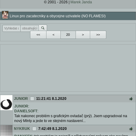
© 2001 - 2026 |
Marek Janda
Linux pro zacatecniky a obycejne uzivatele (NO FLAMES!)
<<
<
>
>>
JUNIOR
11:21:41 8.1.2020
JUNIOR
:
DANIELSOFT
:
Tak nakonec problém s grafickým ovladač (prý). Jsem upgradoval na
nový MInty a jede to ve stejném nastavení...
NYKRUK
7:42:49 8.1.2020