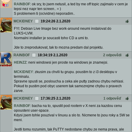
RAINBOF
: ok sry, to jsem netusil, a ted by me off topic zajimalo v cem je
lepsi nez napr ten screen.. = )
S problemem ti (ocividne) neporadim..
MCKIDNEY
19:24:26 2.1.2020
FYI: Debian Live Image bez work-around neumi instalovat do
LUKS+LVM.
Normalni installer je soucasti toho CD a umi to.
Jde to zreprodukovat, tak to mozna predam dal projektu.
RAINBOF
18:34:19 2.1.2020
2 odpovědi
HEINZZ
: neni windowsi jen proste na windows je znamejsi.
MCKIDNEY
: zkusim za chvili tu grupu. poustim to z i3 desktopu v
terminalu.
Spravne spusti se, posloucha a ceka ale putty zadnou chybu nehlasi.
Pokud to pustim pod obyc userem tak samozrejme chybu o pravech
zarve.
MCKIDNEY
17:36:25 2.1.2020
1 odpověď
RAINBOF
: bacha na to, spustit pod rootem v X neni za kazdou cenu
opousteni user-space.
Kdysi jsem tohle pouzival v linuxu a slo to. Nicmene to jsou roky a SW se
meni.
Jestli tomu rozumim, tak PuTTY nedostane chybu ze nema prava, ale