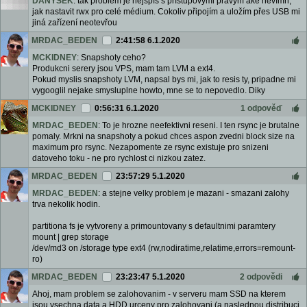
DANYSEK
: tak problém je nejspíš s přístupovými právym ake nevímn,
jak nastavit rwx pro celé médium. Cokoliv připojím a uložím přes USB mi
jiná zařízení neotevřou
MRDAC_BEDEN
2:41:58 6.1.2020
MCKIDNEY
: Snapshoty ceho?
Produkcni serery jsou VPS, mam tam LVM a ext4.
Pokud myslis snapshoty LVM, napsal bys mi, jak to resis ty, pripadne mi
vygooglil nejake smysluplne howto, mne se to nepovedlo. Diky
MCKIDNEY
0:56:31 6.1.2020
1 odpověď
MRDAC_BEDEN
: To je hrozne neefektivni reseni. I ten rsync je brutalne
pomaly. Mrkni na snapshoty a pokud chces aspon zvedni block size na
maximum pro rsync. Nezapomente ze rsync existuje pro snizeni
datoveho toku - ne pro rychlost ci nizkou zatez.
MRDAC_BEDEN
23:57:29 5.1.2020
MRDAC_BEDEN
: a stejne velky problem je mazani - smazani zalohy
trva nekolik hodin.
partitiona fs je vytvoreny a primountovany s defaultnimi paramtery
mount | grep storage
/dev/md3 on /storage type ext4 (rw,nodiratime,relatime,errors=remount-
ro)
MRDAC_BEDEN
23:23:47 5.1.2020
2 odpovědi
Ahoj, mam problem se zalohovanim - v serveru mam SSD na kterem
jsou vsechna data a HDD urceny pro zalohovani (a naslednou distribuci