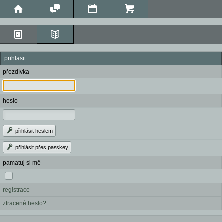
přihlásit
přezdívka
heslo
přihlásit heslem
přihlásit přes passkey
pamatuj si mě
registrace
ztracené heslo?