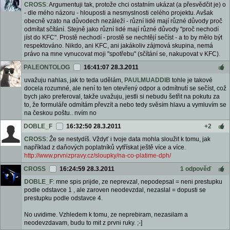
CROSS
: Argumentuji tak, protože chci ostatním ukázat (a přesvědčit je) o
- dle mého názoru - hlouposti a nesmyslnosti celého projektu. Avšak
obecně vzato na důvodech nezáleží - různí lidé mají různé důvody proč
odmítat sčítání. Stejně jako různí lidé mají různé důvody "proč nechodí
jíst do KFC". Prostě nechodí - prostě se nechtějí sečíst - a to by mělo být
respektováno. Nikdo, ani KFC, ani jakákoliv zájmová skupina, nemá
právo na mne vynucovat moji "spotřebu" (sčítání se, nakupovat v KFC).
PALEONTOLOG
16:41:07 28.3.2011
uvažuju nahlas, jak to teda udělám,
PAULMUADDIB
tohle je takové
docela rozumné, ale není to ten otevřený odpor a odmítnutí se sečíst, což
bych jako preferoval, takže uvažuju, jestli si nebudu šetřit na pokutu za
to, že formuláře odmítám převzít a nebo tedy svěsím hlavu a vymluvím se
na českou poštu.. nvím no
DOBLE_F
16:32:50 28.3.2011
+2
CROSS
: Že se nestydíš. Vždyť i tvoje data mohla sloužit k tomu, jak
například z daňových poplatníků vytřískat ještě více a více.
http://www.prvnizpravy.cz/sloupky/na-co-platime-dph/
CROSS
16:24:59 28.3.2011
1 odpověď
DOBLE_F
: mne spis prijde, ze neprevzal, nepodepsal = neni prestupku
podle odstavce 1 , ale zaroven neodevzdal, nezaslal = dopusti se
prestupku podle odstavce 4.
No uvidime. Vzhledem k tomu, ze neprebiram, nezasilam a
neodevzdavam, budu to mit z prvni ruky. ;-]