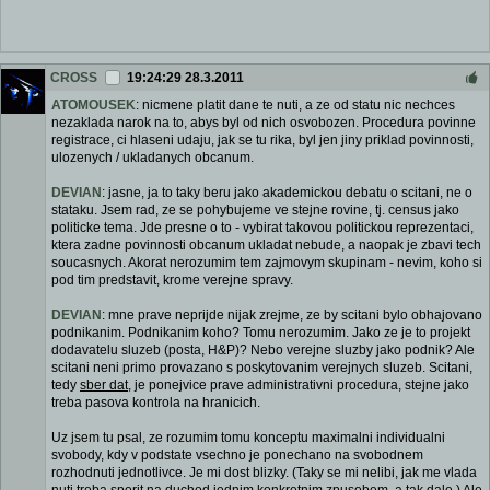
CROSS
19:24:29 28.3.2011
ATOMOUSEK
: nicmene platit dane te nuti, a ze od statu nic nechces
nezaklada narok na to, abys byl od nich osvobozen. Procedura povinne
registrace, ci hlaseni udaju, jak se tu rika, byl jen jiny priklad povinnosti,
ulozenych / ukladanych obcanum.
DEVIAN
: jasne, ja to taky beru jako akademickou debatu o scitani, ne o
stataku. Jsem rad, ze se pohybujeme ve stejne rovine, tj. census jako
politicke tema. Jde presne o to - vybirat takovou politickou reprezentaci,
ktera zadne povinnosti obcanum ukladat nebude, a naopak je zbavi tech
soucasnych. Akorat nerozumim tem zajmovym skupinam - nevim, koho si
pod tim predstavit, krome verejne spravy.
DEVIAN
: mne prave neprijde nijak zrejme, ze by scitani bylo obhajovano
podnikanim. Podnikanim koho? Tomu nerozumim. Jako ze je to projekt
dodavatelu sluzeb (posta, H&P)? Nebo verejne sluzby jako podnik? Ale
scitani neni primo provazano s poskytovanim verejnych sluzeb. Scitani,
tedy
sber dat
, je ponejvice prave administrativni procedura, stejne jako
treba pasova kontrola na hranicich.
Uz jsem tu psal, ze rozumim tomu konceptu maximalni individualni
svobody, kdy v podstate vsechno je ponechano na svobodnem
rozhodnuti jednotlivce. Je mi dost blizky. (Taky se mi nelibi, jak me vlada