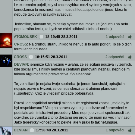
nuti treba sporit na duchod jednim konkretnim zpusobem, a tak dale.) Ale
i v extremnim pojeti, kdy si chces vybirat mezi systemy verejnych sluzeb,
koneckoncu tu moznost mas - muzes hledat spolecnost jinou, ktera te
nebude takovymi pravidly svazovat.
Jednotlive, obavam se, to cesky system neumoznuje (v duchu na netu
popularniho textu, ze bych se chtel odhlasit z toho ci onoho).
ATOMOUSEK
18:19:45 28.3.2011
1 odpověď
CROSS
: Na druhou stranu, nikdo te nenuti si to auto poridit. To se o tech
formularich rici neda.
CROSS
18:15:51 28.3.2011
2 odpovědi
DEVIAN
: jenomze kdyz vezmu v uvahu, ze se scitani pouziva i v zemich,
kde socialismus nikdy nemeli a centralni planovani neznaji, neprijde mi
takova argumentace presvedciva. Spis naopak.
To, ze scitani je nejaka tvoje spotreba, je jenom konstrukt, opirajici se
nejspis prave o tvrzeni, ze census slouzi centralnimu planovani
(...spotreby). Coz je v lepsim pripade polopravda.
Ruzni lide napriklad nechteji mit na aute registracni znacku, melo by to
byt respektovano? Verejna sprava vynucuje dodrzovani / provedeni v
podstate administrativni procedury. Mne neprijde v nasi spolecnosti tak
ocividne, ze vyjimku z toho dostanu jen proto, ze mam na vec jiny nazor.
Jako teoreticky koncept je to pekne, ale v praxi to tak nefunguje.
DEVIAN
17:58:48 28.3.2011
1 odpověď