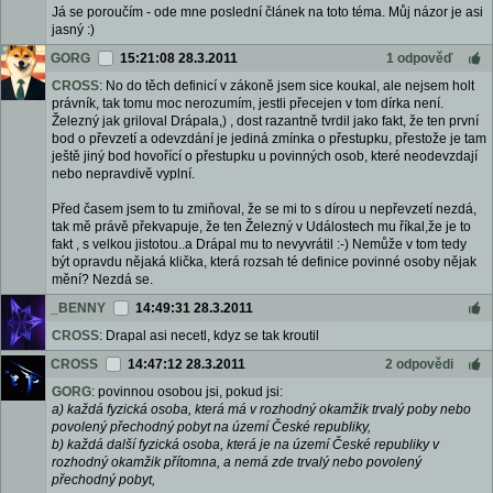
Já se poroučím - ode mne poslední článek na toto téma. Můj názor je asi
jasný :)
GORG
15:21:08 28.3.2011
1 odpověď
CROSS
: No do těch definicí v zákoně jsem sice koukal, ale nejsem holt
právník, tak tomu moc nerozumím, jestli přecejen v tom dírka není.
Železný jak griloval Drápala,) , dost razantně tvrdil jako fakt, že ten první
bod o převzetí a odevzdání je jediná zmínka o přestupku, přestože je tam
ještě jiný bod hovořící o přestupku u povinných osob, které neodevzdají
nebo nepravdivě vyplní.
Před časem jsem to tu zmiňoval, že se mi to s dírou u nepřevzetí nezdá,
tak mě právě překvapuje, že ten Železný v Událostech mu říkal,že je to
fakt , s velkou jistotou..a Drápal mu to nevyvrátil :-) Nemůže v tom tedy
být opravdu nějaká klička, která rozsah té definice povinné osoby nějak
mění? Nezdá se.
_BENNY
14:49:31 28.3.2011
CROSS
: Drapal asi necetl, kdyz se tak kroutil
CROSS
14:47:12 28.3.2011
2 odpovědi
GORG
: povinnou osobou jsi, pokud jsi:
a) každá fyzická osoba, která má v rozhodný okamžik trvalý poby nebo
povolený přechodný pobyt na území České republiky,
b) každá další fyzická osoba, která je na území České republiky v
rozhodný okamžik přítomna, a nemá zde trvalý nebo povolený
přechodný pobyt,