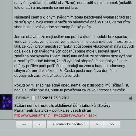
nabytém vzdělání (například z Plzně), nenarodil se mi potomek (několik
telefonátů) a nezměnilo se mé pohlaví.
Následně jsem s klidným svědomím zcela bezchybně vyplnil sčítací list
za svůj byt a svoji osobu a vložil do návratové obálky ČSÚ, kterou zítra
vhodím do první vhodné schránky České pošty.
Jen se obávám, že moji usilovnou práci a dlouhé období bez spánku,
věnované poctivému a pečlivému splnění mé občanské povinnosti zmaří
fakt, že kvůli přeplněnosti schránky (způsobené vhazováním návratových
obálek dalších uvědomělých občanů) bude moje usilovná snaha
zmařena pochybným živlem, který tuto obálku ze schránky drze vytáhne
a zmaří, případně faktem, že při vybírání přeplněné schránky některé
obálky pečlivé paní pošťačce popadají na zem a buddou odneseny
silným větrem. Jaká škoda, že Česká pošta neručí za doručení
obyčejných zásilek, byť takto důležitých.
Pokud by mi snad následně obec, nemajíce k dispozici můj sčítací list,
hodlala udělit pokutu, budu to považovat za velkou drzost a nevděk...
_BENNY
23:20:31 25.3.2011
Sčítání není o trestech, uklidňoval šéf statistiků | Zprávy |
ParlamentniListy.cz – politika ze všech stran
http://www.parlamentnilisty.cz/zpravy/192474.aspx
<<
<
automatické načítání
>
>>