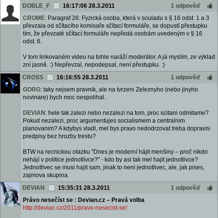
DOBLE_F
16:17:06 28.3.2011
1 odpověď
CROME
: Paragraf 26: Fyzická osoba, která v souladu s § 16 odst. 1 a 3
převzala od sčítacího komisaře sčítací formuláře, se dopustí přestupku
tím, že převzaté sčítací formuláře nepředá osobám uvedeným v § 16
odst. 6.
V tom linkovaném videu na tohle naráží moderátor. A já myslím, ze výklad
zní jasně. :) Nepřevzal, nepodepsal, není přestupku. :)
CROSS
16:16:55 28.3.2011
1 odpověď
GORG
: taky nejsem pravnik, ale na tvrzeni Zeleznyho (nebo jinyho
novinare) bych moc nespolihal.
DEVIAN
: hele tak zalezi nebo nezalezi na tom, proc scitani odmitame?
Pokud nezalezi, proc argumentujes socialismem a centralnim
planovanim? A kdybys vladl, mel bys pravo nedodrzovat treba dopravni
predpisy bez hrozby trestu?
BTW na recnickou otazku "Dnes je moderní hájit menšiny – proč nikdo
nehájí v politice jednotlivce?" - kdo by asi tak mel hajit jednotlivce?
Jednotlivec se musi hajit sam, jinak to neni jednotlivec, ale, jak pises,
zajmova skupina.
DEVIAN
15:35:31 28.3.2011
1 odpověď
Právo nesečíst se : Devian.cz – Pravá volba
http://devian.cz/2011/pravo-nesecist-se/