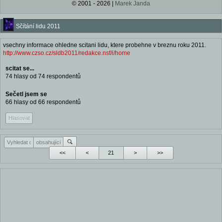
© 2001 - 2026 |
Marek Janda
Sčítání lidu 2011
vsechny informace ohledne scitani lidu, ktere probehne v breznu roku 2011.
http://www.czso.cz/sldb2011/redakce.nsf/i/home
scitat se...
74 hlasy od 74 respondentů
Sečetl jsem se
66 hlasy od 66 respondentů
Hlasovat
<<
<
>
>>