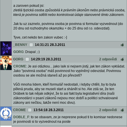
a zaroven pokud jsi:
zletilá fyzická osoba způsobilá k právním úkonům nebo právnická osoba,
která je povinna sdělit nebo kontrolovat údaje stanovené tímto zákonem.
Jak tu uz zaznelo, povinna osoba je povinna si formular vyzvednout (do
20 dnu od rozhodnyho okamziku + do 25 dnu od r.o. odevzdat).
Tyve, cet nekdo ten zakon vubec :-]
_BENNY
14:31:21 28.3.2011
GORG
: Drapal ;-)
GORG
14:29:19 28.3.2011
2 odpovědi
CROME
: Je asi otázkou... jako laik si nejsem jistý, jak ten zákon vykládat.
Jako "povinná osoba" máš povinnost ho vyplněný odevzdat. Povinnou
osobou se ale možná staneš až po převzetí?
Vůči mnoha lidem, kteří formulář nedostali, i kdyby chtěli, by to byla
pěkná pruda, aby se museli start a shánět si ho. Ale zdá se, že ten
Drábek to tak nějak odkývl, že to asi fakt byla legislativní díra (naši
zákonodárci v psaní zákonů nejsou moc dobří a politici schvalované
zákony ani nečtou, takže není moc divu).
CROME
13:54:18 28.3.2011
2 odpovědi
DOBLE_F
: to se obavam, ze je nepresne pokud ti to komisar nedonese
je povinosti si to vyzvednout na poste