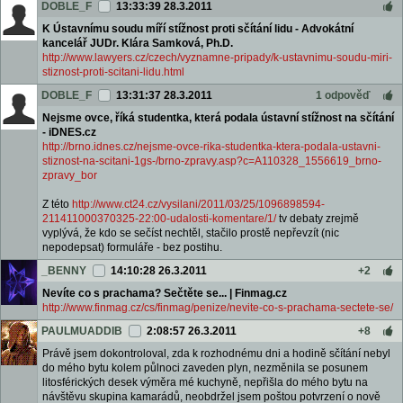
DOBLE_F
13:33:39 28.3.2011
K Ústavnímu soudu míří stížnost proti sčítání lidu - Advokátní
kancelář JUDr. Klára Samková, Ph.D.
http://www.lawyers.cz/czech/vyznamne-pripady/k-ustavnimu-soudu-miri-
stiznost-proti-scitani-lidu.html
DOBLE_F
13:31:37 28.3.2011
1 odpověď
Nejsme ovce, říká studentka, která podala ústavní stížnost na sčítání
- iDNES.cz
http://brno.idnes.cz/nejsme-ovce-rika-studentka-ktera-podala-ustavni-
stiznost-na-scitani-1gs-/brno-zpravy.asp?c=A110328_1556619_brno-
zpravy_bor
Z této
http://www.ct24.cz/vysilani/2011/03/25/1096898594-
211411000370325-22:00-udalosti-komentare/1/
tv debaty zrejmě
vyplývá, že kdo se sečíst nechtěl, stačilo prostě nepřevzít (nic
nepodepsat) formuláře - bez postihu.
_BENNY
14:10:28 26.3.2011
+2
Nevíte co s prachama? Sečtěte se... | Finmag.cz
http://www.finmag.cz/cs/finmag/penize/nevite-co-s-prachama-sectete-se/
PAULMUADDIB
2:08:57 26.3.2011
+8
Právě jsem dokontroloval, zda k rozhodnému dni a hodině sčítání nebyl
do mého bytu kolem půlnoci zaveden plyn, nezměnila se posunem
litosférických desek výměra mé kuchyně, nepřišla do mého bytu na
návštěvu skupina kamarádů, neobdržel jsem poštou potvrzení o nově