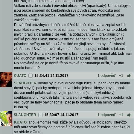
obřízka, či nepojmutí masa obsahující krev).
Velkou roli zde sehrálo i původní obřadnictví (upanišády). U hathajógy to
jsou praxe směrem do konkrétních světových stran. Podložka pod
zadkem. Zauzlené pozice. Pataňdžali nic takového nezmiňuje. Zase
záleží na tradici.
Provádění prázdných rituálů si můžeš klidně otestovat a zeptat se lidí
například na význam konkrétních ásan, muder, kumbhak, či jakýchkoli
jiných praxí a garantuji ti, že většina dotazovaných (i praktikujících) ti
odříká poučky z knih, nikoli vlastní zkušenost. Viz tak často omýlané
působení svíčky na štítnou žlázu lidé omýlají bez toho by měli vlastní
zkušenost. Užívání pravé ruky u nádi šuddhi spojují někteřé s jakousi
polaritou. U dýchání každý hovoří o bránici aniž by ji vnímal atd. Lidi mají
rádi duchovní mlhu. A čím je hustší a záhadnější, tím lepší.
No schválně na co je dobré třeba takové bhrúmadhja drišti, či je libo
moola bandha?
KUATO
15:34:41 14.11.2017
1 odpověď
+1
SLAUGHTER
: kdyby byl hlavni duvod tygri kuze jeji pach (coz by mohlo
davat smysl), pak by nedoporucovali toho jelena, kteryzto by naopak
dravce mohl pritahovat.. s dvojim pohledem (sutricky/tantricky)
souhlasim. o funkcnosti talismanu a sigil a vubec vselijakych podobnych
veci bych se tady bavit nechtel, pac je to obsahle tema mimo ramec
klubu :o).
SLAUGHTER
15:30:07 14.11.2017
1 odpověď
+1
KUATO
: ano, jemomže tygří kůže byla z důvodu jejího pachu, kterýžto
měl odrazovat šelmy od potenciální nicnetušící sedící kořisti nacházející
se někde v Ómu.