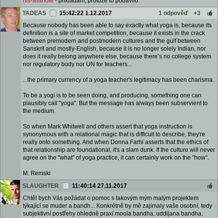
his-asshole
- prikladam, protoze to pobavilo.
TADEAS
15:42:22 1.12.2017
1 odpověď
+3
Because nobody has been able to say exactly what yoga is, because its
definition is a site of market competition, because it exists in the crack
between premodern and postmodern cultures and the gulf between
Sanskrit and mostly-English, because it is no longer solely Indian, nor
does it really belong anywhere else, because there’s no college system
nor regulatory body nor UN for teachers...
...the primary currency of a yoga teacher's legitimacy has been charisma.
To be a yogi is to be seen doing, and producing, something one can
plausibly call "yoga". But the message has always been subservient to
the medium.
So when Mark Whitwell and others assert that yoga instruction is
synonymous with a relational magic that is difficult to describe, they're
really onto something. And when Donna Farhi asserts that the ethics of
that relationship are foundational, it's a slam dunk. If the culture will never
agree on the "what" of yoga practice, it can certainly work on the "how".
M. Remski
SLAUGHTER
11:40:14 27.11.2017
Chtěl bych Vás požádat o pomoc s takovým mým malým projektem
týkající se muder a bandh... Konkrétně by mě zajímaly vaše osobní, tedy
subjektivní postřehy ohledně praxí moola bandha, uddijana bandha,