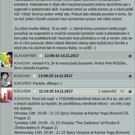
kohokoli. Nebudeme-li však věci nazývat pravými jmény skončíme jak v
legendě o babylonské věži. A pokud zmizí se světa humor, je s námi ještě
hůř. Vždyť život je jeden velký vtip. Pokud tato debata povede k tomu, že
se byť jeden člověk zamyslí nad významem praxe, tak měla smysl.
Za přání vivéky děkuji. To je milé :-). Oproti tomu označení velký jogín
považuji ze sugestivní a značně svazující protože vede k představám o
tom jaký má praktikant být. Neznám tvoji představu o mě a nevím, zda se
do ní chci pasovat. Mám stejné tělesné otvory jako každý jiný člověk a
když jdu na záchod tak to nejsou fialky, co ucítíš :-).
SLAUGHTER
13:08:43 14.11.2017
KAACHA
: nevadí-li ti, že to nenazývají ásanami, Praha Petr Růžička,
Brno Zdeněk Kopřiva
KAACHA
13:08:25 14.11.2017
EZKATER
: Paráda, děkuju! :)
EZKATER
11:14:35 14.11.2017
1 odpověď
+1
KAACHA
: Rosi má např. v YOGAMEeotevřené lekce ve čt a so, ale učí i
v jiných studiích (a myslím, že povětšinou otevřené lekce) - viz info z její
fcb stránky:
Monday 13th: 20.00 - 21.15 Spicy Vinyasa at Karma Yoga (Korunní 25,
Prague 2)
Tuesday 14th: 20.00 - 21.15 Vinyasa "The Sadhana" at Prostor 8
(Šmilovského 8, Prague 2)
Wednesday 15th: 20.00 - 21.15 Spicy Vinyasa at Karma Yoga (Korunní