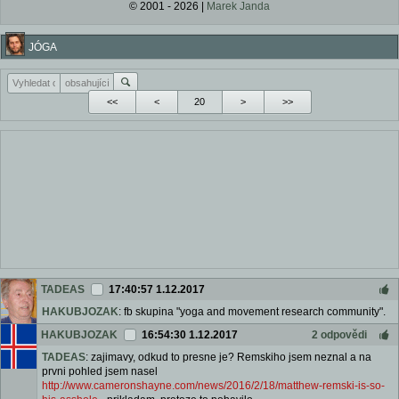
© 2001 - 2026 |
Marek Janda
JÓGA
<<
<
>
>>
TADEAS
17:40:57 1.12.2017
HAKUBJOZAK
: fb skupina "yoga and movement research community".
HAKUBJOZAK
16:54:30 1.12.2017
2 odpovědi
TADEAS
: zajimavy, odkud to presne je? Remskiho jsem neznal a na
prvni pohled jsem nasel
http://www.cameronshayne.com/news/2016/2/18/matthew-remski-is-so-