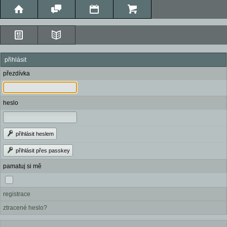
přihlásit
přezdívka
heslo
přihlásit heslem
přihlásit přes passkey
pamatuj si mě
registrace
ztracené heslo?