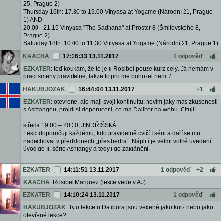
25, Prague 2)
Thursday 16th: 17.30 to 19.00 Vinyasa at Yogame (Národní 21, Prague
1) AND
20.00 - 21.15 Vinyasa "The Sadhana" at Prostor 8 (Šmilovského 8,
Prague 2)
Saturday 18th: 10.00 to 11.30 Vinyasa at Yogame (Národní 21, Prague 1)
KAACHA
17:36:33 13.11.2017
1 odpověď
EZKATER
: teď koukám, že to je u Rosibel pouze kurz celý. Já nemám v
práci směny pravidělně, takže to pro mě bohužel není :/
HAKUBJOZAK
16:44:04 13.11.2017
+1
EZKATER
: otevrene, ale maji svoji kontinuitu; nevim jaky mas zkusenosti
s Ashtangou, projdi si doporuceni, co ma Dalibor na webu. Cituji:
středa 19:00 – 20:30, JINDŘIŠSKÁ:
Lekci doporučuji každému, kdo pravidelně cvičí I.sérii a daří se mu
nadechovat v předklonech „přes bedra“. Náplní je velmi volné uvedení
úvod do II. série Ashtangy a tedy i do zaklánění.
EZKATER
14:11:51 13.11.2017
1 odpověď
+2
KAACHA
: Rosibel Marquez (lekce vede v AJ)
EZKATER
14:10:24 13.11.2017
1 odpověď
HAKUBJOZAK
: Tyto lekce u Dalibora jsou vedené jako kurz nebo jako
otevřené lekce?