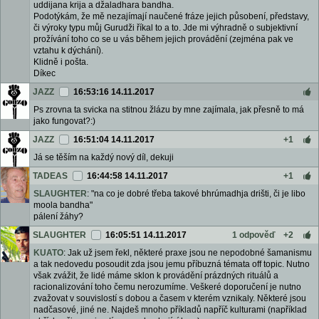
uddijana krija a džaladhara bandha.
Podotýkám, že mě nezajímají naučené fráze jejich působení, představy,
či výroky typu můj Gurudži říkal to a to. Jde mi výhradně o subjektivní
prožívání toho co se u vás během jejich provádění (zejména pak ve
vztahu k dýchání).
Klidně i pošta.
Díkec
JAZZ
16:53:16 14.11.2017
Ps zrovna ta svicka na stitnou žlázu by mne zajímala, jak přesně to má
jako fungovat?:)
JAZZ
16:51:04 14.11.2017
+1
Já se těším na každý nový díl, dekuji
TADEAS
16:44:58 14.11.2017
+1
SLAUGHTER
: "na co je dobré třeba takové bhrúmadhja drišti, či je libo
moola bandha"
pálení žáhy?
SLAUGHTER
16:05:51 14.11.2017
1 odpověď
+2
KUATO
: Jak už jsem řekl, některé praxe jsou ne nepodobné šamanismu
a tak nedovedu posoudit zda jsou jemu příbuzná témata off topic. Nutno
však zvážit, že lidé máme sklon k provádění prázdných rituálů a
racionalizování toho čemu nerozumíme. Veškeré doporučení je nutno
zvažovat v souvislostí s dobou a časem v kterém vznikaly. Některé jsou
nadčasové, jiné ne. Najdeš mnoho příkladů napříč kulturami (například