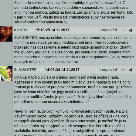
Z pohledu sutrického jsou veškeré doplňky zbytečné a zavádějící. Z
pohledu tántrického, kterýžto je podobný šamanistickému pojetí světa
ano, mohou pomoci. Záleží na tradici. Leč talismany slouží jen tomu, kdo
v jejich moc věří. Přesto bych tvé prehistorické zuby nesrovnával se
sériově vyráběnou adidaskou :-).
KUATO
15:18:25 14.11.2017
1 odpověď
+1
SLAUGHTER
: mozna nektere doplnky praxe nemusi byt uplne k nicemu
- umim si predstavit, ze mit u meditace pod prdeli tygri (doporucovana
byla i pro nas dosazitelnejsi jeleni) kuzi muze usnadnovat praxi. znamy
mel pujceny jaguari zub a tez dobre, pry velmi vitalizacni. osobne mam
doma stolicku z jeskynniho medveda a zub z megalodona (velky zralok z
davnych dob) a jsou to uzitecne laditka..
SLAUGHTER
14:06:34 14.11.2017
1 odpověď
+1
CANEBRA
: No vidíš a ja s tebou souhlasím a tvůj postoj chápu.
Každému v jeho osobní praxi fandím. Vždyť jsem napsal to stejné co ty:
"Pokud je ti však outfit pro praxi nápomocen, hurá na nákupy :-)." Přesto
jsem se téma oblečení se jógy netýká a tudíž je to téma týkající se
módního auditka. Anebo je podstatné, že trenýrky které mám na sobě a
pohodlně si sednou nesou název intimissimi?
Nevšiml jsem si, že bych komukoli diktoval jeho osobní cestu. Na to si
dávám veliký pozor. Každému co jeho jest. Jestliže příspěvek na který
reaguješ působí jako výsměch, či jako odrazování, je možné že je to
dáno selháním mých vyjadřovacích schopností v důsledku slabšího
sociálního intelektu, anebo může jít o subjektivní interpretaci čtenáře.
Každopádně příspěvek nebyl míněn jako výsměch, ni odrazování