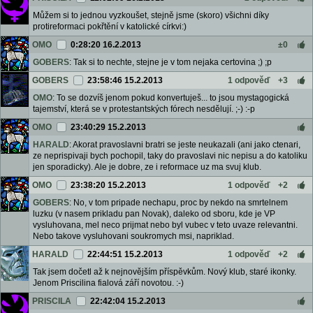
Můžem si to jednou vyzkoušet, stejně jsme (skoro) všichni díky
protireformaci pokřtění v katolické církvi:)
OMO
0:28:20 16.2.2013
±0
GOBERS
: Tak si to nechte, stejne je v tom nejaka certovina ;) ;p
GOBERS
23:58:46 15.2.2013
1 odpověď
+3
OMO
: To se dozvíš jenom pokud konvertuješ... to jsou mystagogická
tajemství, která se v protestantských fórech nesdělují. ;-) :-p
OMO
23:40:29 15.2.2013
HARALD
: Akorat pravoslavni bratri se jeste neukazali (ani jako ctenari,
ze neprispivaji bych pochopil, taky do pravoslavi nic nepisu a do katoliku
jen sporadicky). Ale je dobre, ze i reformace uz ma svuj klub.
OMO
23:38:20 15.2.2013
1 odpověď
+2
GOBERS
: No, v tom pripade nechapu, proc by nekdo na smrtelnem
luzku (v nasem prikladu pan Novak), daleko od sboru, kde je VP
vysluhovana, mel neco prijmat nebo byl vubec v teto uvaze relevantni.
Nebo takove vysluhovani soukromych msi, napriklad.
HARALD
22:44:51 15.2.2013
1 odpověď
+2
Tak jsem dočetl až k nejnovějším příspěvkům. Nový klub, staré ikonky.
Jenom Priscilina fialová září novotou. :-)
PRISCILA
22:42:04 15.2.2013