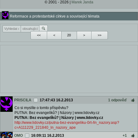
© 2001 - 2026 |
Marek Janda
Reformace a protestantské církve a související témata
<<
<
>
>>
PRISCILA
17:47:43 16.2.2013
1 odpověď
Co si myslíte o tomto příspěvku?
PUTNA: Bez evangelíků? | Názory | www.lidovky.cz
PUTNA: Bez evangelíků? | Názory | www.lidovky.cz
http://www.lidovky.cz/putna-bez-evangeliku-0rt-/ln_nazory.asp?
c=A111229_221840_ln_nazory_ape
OMO
16:09:11 16.2.2013
+1