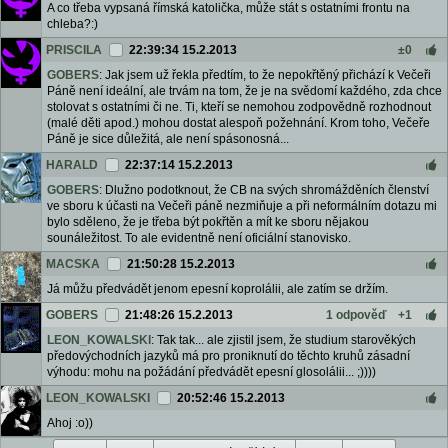
A co třeba vypsaná římská katolička, může stát s ostatními frontu na
chleba?:)
PRISCILA
22:39:34 15.2.2013
±0
GOBERS
: Jak jsem už řekla předtím, to že nepokřtěný přichází k Večeři
Páně není ideální, ale trvám na tom, že je na svědomí každého, zda chce
stolovat s ostatními či ne. Ti, kteří se nemohou zodpovědně rozhodnout
(malé děti apod.) mohou dostat alespoň požehnání. Krom toho, Večeře
Páně je sice důležitá, ale není spásonosná...
HARALD
22:37:14 15.2.2013
GOBERS
: Dlužno podotknout, že CB na svých shromážděních členství
ve sboru k účasti na Večeři páně nezmiňuje a při neformálním dotazu mi
bylo sděleno, že je třeba být pokřtěn a mít ke sboru nějakou
sounáležitost. To ale evidentně není oficiální stanovisko.
MACSKA
21:50:28 15.2.2013
Já můžu předvádět jenom epesní koprolálii, ale zatím se držím.
GOBERS
21:48:26 15.2.2013
1 odpověď
+1
LEON_KOWALSKI
: Tak tak... ale zjistil jsem, že studium starověkých
předovýchodních jazyků má pro proniknutí do těchto kruhů zásadní
výhodu: mohu na požádání předvádět epesní glosolálii... ;))))
LEON_KOWALSKI
20:52:46 15.2.2013
Ahoj :o))