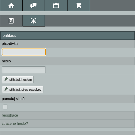
přihlásit
přezdívka
heslo
přihlásit heslem
přihlásit přes passkey
pamatuj si mě
registrace
ztracené heslo?