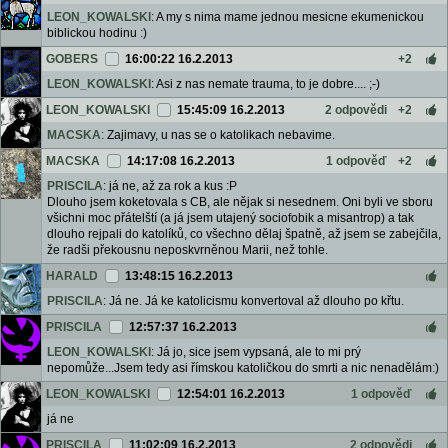
LEON_KOWALSKI
: A my s nima mame jednou mesicne ekumenickou
biblickou hodinu :)
GOBERS
16:00:22 16.2.2013
+2
LEON_KOWALSKI
: Asi z nas nemate trauma, to je dobre.... ;-)
LEON_KOWALSKI
15:45:09 16.2.2013
2 odpovědi
+2
MACSKA
: Zajimavy, u nas se o katolikach nebavime.
MACSKA
14:17:08 16.2.2013
1 odpověď
+2
PRISCILA
: já ne, až za rok a kus :P
Dlouho jsem koketovala s CB, ale nějak si nesednem. Oni byli ve sboru
všichni moc přátelští (a já jsem utajený sociofobik a misantrop) a tak
dlouho rejpali do katolíků, co všechno dělaj špatně, až jsem se zabejčila,
že radši překousnu neposkvrněnou Marii, než tohle.
HARALD
13:48:15 16.2.2013
PRISCILA
: Já ne. Já ke katolicismu konvertoval až dlouho po křtu.
PRISCILA
12:57:37 16.2.2013
LEON_KOWALSKI
: Já jo, sice jsem vypsaná, ale to mi prý
nepomůže...Jsem tedy asi římskou katoličkou do smrti a nic nenadělám:)
LEON_KOWALSKI
12:54:01 16.2.2013
1 odpověď
já ne
PRISCILA
11:02:09 16.2.2013
2 odpovědi