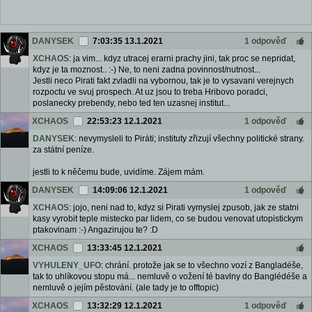
DANYSEK
7:03:35 13.1.2021
1 odpověď
XCHAOS
: ja vim... kdyz utracej erarni prachy jini, tak proc se nepridat,
kdyz je ta moznost.. :-) Ne, to neni zadna povinnost/nutnost...
Jestli neco Pirati fakt zvladli na vybornou, tak je to vysavani verejnych
rozpoctu ve svuj prospech. At uz jsou to treba Hribovo poradci,
poslanecky prebendy, nebo ted ten uzasnej institut...
XCHAOS
22:53:23 12.1.2021
1 odpověď
DANYSEK
: nevymysleli to Piráti; instituty zřizují všechny politické strany.
za státní peníze.
jestli to k něčemu bude, uvidíme. Zájem mám.
DANYSEK
14:09:06 12.1.2021
1 odpověď
XCHAOS
: jojo, neni nad to, kdyz si Pirati vymyslej zpusob, jak ze statni
kasy vyrobit teple mistecko par lidem, co se budou venovat utopistickym
ptakovinam :-) Angazirujou te? :D
XCHAOS
13:33:45 12.1.2021
VYHULENY_UFO
: chrání. protože jak se to všechno vozí z Bangladéše,
tak to uhlíkovou stopu má... nemluvě o vožení té bavlny do Banglédéše a
nemluvě o jejím pěstování. (ale tady je to offtopic)
XCHAOS
13:32:29 12.1.2021
1 odpověď