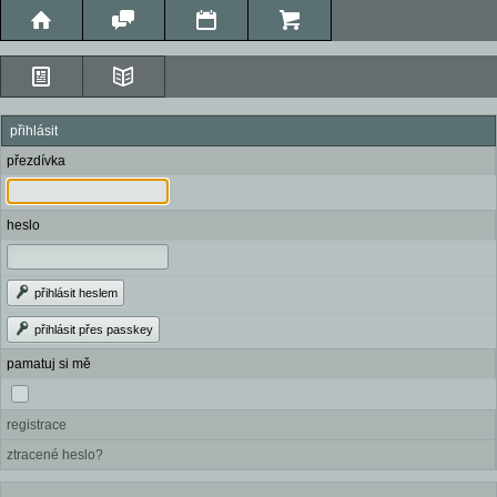
přihlásit
přezdívka
heslo
přihlásit heslem
přihlásit přes passkey
pamatuj si mě
registrace
ztracené heslo?