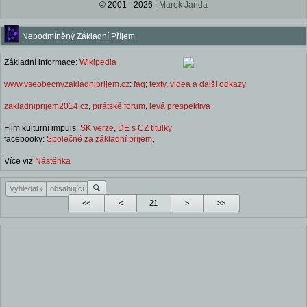
© 2001 - 2026 |
Marek Janda
Nepodmíněný Základní Příjem
Základní informace:
Wikipedia
www.vseobecnyzakladniprijem.cz
:
faq
;
texty, videa a další odkazy
zakladniprijem2014.cz
,
pirátské forum
,
levá prespektiva
Film kulturní impuls:
SK verze
,
DE s CZ titulky
facebooky:
Společně za základní příjem
,
Více viz
Nástěnka
<<
<
>
>>