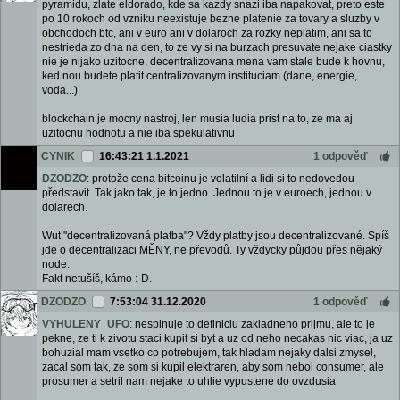
pyramidu, zlate eldorado, kde sa kazdy snazi iba napakovat, preto este
po 10 rokoch od vzniku neexistuje bezne platenie za tovary a sluzby v
obchodoch btc, ani v euro ani v dolaroch za rozky neplatim, ani sa to
nestrieda zo dna na den, to ze vy si na burzach presuvate nejake ciastky
nie je nijako uzitocne, decentralizovana mena vam stale bude k hovnu,
ked nou budete platit centralizovanym instituciam (dane, energie,
voda...)
blockchain je mocny nastroj, len musia ludia prist na to, ze ma aj
uzitocnu hodnotu a nie iba spekulativnu
CYNIK
16:43:21 1.1.2021
1 odpověď
DZODZO
: protože cena bitcoinu je volatilní a lidi si to nedovedou
představit. Tak jako tak, je to jedno. Jednou to je v euroech, jednou v
dolarech.
Wut "decentralizovaná platba"? Vždy platby jsou decentralizované. Spíš
jde o decentralizaci MĚNY, ne převodů. Ty vždycky půjdou přes nějaký
node.
Fakt netušíš, kámo :-D.
DZODZO
7:53:04 31.12.2020
1 odpověď
VYHULENY_UFO
: nesplnuje to definiciu zakladneho prijmu, ale to je
pekne, ze ti k zivotu staci kupit si byt a uz od neho necakas nic viac, ja uz
bohuzial mam vsetko co potrebujem, tak hladam nejaky dalsi zmysel,
zacal som tak, ze som si kupil elektraren, aby som nebol consumer, ale
prosumer a setril nam nejake to uhlie vypustene do ovzdusia