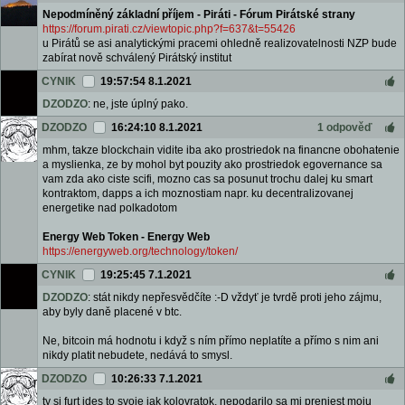
Nepodmíněný základní příjem - Piráti - Fórum Pirátské strany
https://forum.pirati.cz/viewtopic.php?f=637&t=55426
u Pirátů se asi analytickými pracemi ohledně realizovatelnosti NZP bude
zabírat nově schválený Pirátský institut
CYNIK
19:57:54 8.1.2021
DZODZO
: ne, jste úplný pako.
DZODZO
16:24:10 8.1.2021
1 odpověď
mhm, takze blockchain vidite iba ako prostriedok na financne obohatenie
a myslienka, ze by mohol byt pouzity ako prostriedok egovernance sa
vam zda ako ciste scifi, mozno cas sa posunut trochu dalej ku smart
kontraktom, dapps a ich moznostiam napr. ku decentralizovanej
energetike nad polkadotom
Energy Web Token - Energy Web
https://energyweb.org/technology/token/
CYNIK
19:25:45 7.1.2021
DZODZO
: stát nikdy nepřesvědčíte :-D vždyť je tvrdě proti jeho zájmu,
aby byly daně placené v btc.
Ne, bitcoin má hodnotu i když s ním přímo neplatíte a přímo s nim ani
nikdy platit nebudete, nedává to smysl.
DZODZO
10:26:33 7.1.2021
ty si furt ides to svoje jak kolovratok, nepodarilo sa mi preniest moju