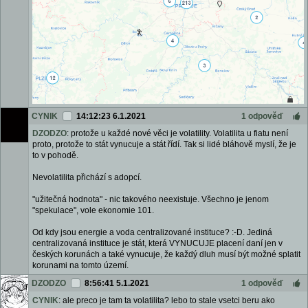
CYNIK
14:12:23 6.1.2021
1 odpověď
DZODZO
: protože u každé nové věci je volatility. Volatilita u fiatu není
proto, protože to stát vynucuje a stát řídí. Tak si lidé bláhově myslí, že je
to v pohodě.
Nevolatilita přichází s adopcí.
"užitečná hodnota" - nic takového neexistuje. Všechno je jenom
"spekulace", vole ekonomie 101.
Od kdy jsou energie a voda centralizované instituce? :-D. Jediná
centralizovaná instituce je stát, která VYNUCUJE placení daní jen v
českých korunách a také vynucuje, že každý dluh musí být možné splatit
korunami na tomto území.
DZODZO
8:56:41 5.1.2021
1 odpověď
CYNIK
: ale preco je tam ta volatilita? lebo to stale vsetci beru ako