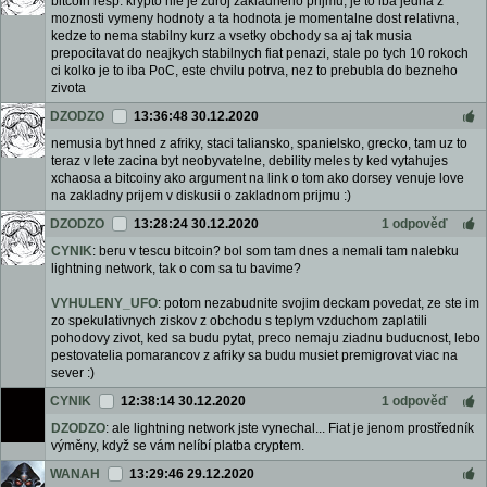
bitcoin resp. krypto nie je zdroj zakladneho prijmu, je to iba jedna z
moznosti vymeny hodnoty a ta hodnota je momentalne dost relativna,
kedze to nema stabilny kurz a vsetky obchody sa aj tak musia
prepocitavat do neajkych stabilnych fiat penazi, stale po tych 10 rokoch
ci kolko je to iba PoC, este chvilu potrva, nez to prebubla do bezneho
zivota
DZODZO
13:36:48 30.12.2020
nemusia byt hned z afriky, staci taliansko, spanielsko, grecko, tam uz to
teraz v lete zacina byt neobyvatelne, debility meles ty ked vytahujes
xchaosa a bitcoiny ako argument na link o tom ako dorsey venuje love
na zakladny prijem v diskusii o zakladnom prijmu :)
DZODZO
13:28:24 30.12.2020
1 odpověď
CYNIK
: beru v tescu bitcoin? bol som tam dnes a nemali tam nalebku
lightning network, tak o com sa tu bavime?
VYHULENY_UFO
: potom nezabudnite svojim deckam povedat, ze ste im
zo spekulativnych ziskov z obchodu s teplym vzduchom zaplatili
pohodovy zivot, ked sa budu pytat, preco nemaju ziadnu buducnost, lebo
pestovatelia pomarancov z afriky sa budu musiet premigrovat viac na
sever :)
CYNIK
12:38:14 30.12.2020
1 odpověď
DZODZO
: ale lightning network jste vynechal... Fiat je jenom prostředník
výměny, když se vám nelíbí platba cryptem.
WANAH
13:29:46 29.12.2020