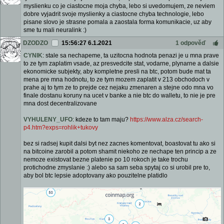
myslienku co je ciastocne moja chyba, lebo si uvedomujem, ze neviem
dobre vyjadrit svoje myslienky a ciastocne chyba technologie, lebo
pisane slovo je strasne pomala a zaostala forma komunikacie, uz aby
sme tu mali neuralink :)
DZODZO
15:56:27 6.1.2021
1 odpověď
CYNIK
: stale sa nechapeme, ta uzitocna hodnota penazi je u mna prave
to ze tym zaplatim vsade, az presvedcite stat, vodarne, plynarne a dalsie
ekonomicke subjekty, aby kompletne presli na btc, potom bude mat ta
mena pre mna hodnotu, to ze tym mozem zaplatit v 213 obchodoch v
prahe aj to tym ze to prejde cez nejaku zmenaren a stejne odo mna vo
finale dostanu koruny na ucet v banke a nie btc do walletu, to nie je pre
mna dost decentralizovane
VYHULENY_UFO
: kdeze to tam maju?
https://www.alza.cz/search-
p4.htm?exps=rohlik+tukovy
bez si radsej kupit dalsi byt nez zacnes komentovat, boastovat tu ako si
na bitcoine zarobil a potom shamit niekoho ze nechape ten princip a ze
nemoze existovat bezne platenie po 10 rokoch je take trochu
protichodne zmyslanie :) alebo sa sam seba spytaj co si urobil pre to,
aby bol btc lepsie adoptovany ako pouzitelne platidlo