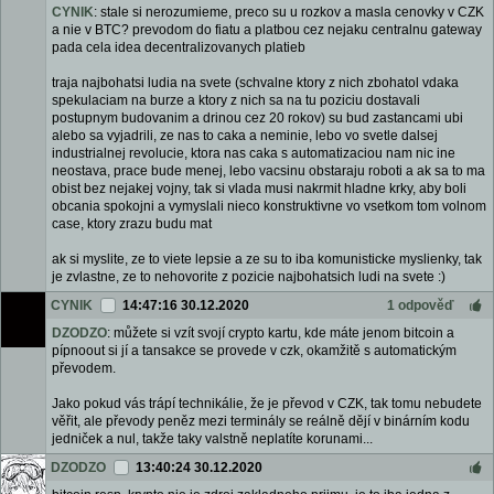
CYNIK
: stale si nerozumieme, preco su u rozkov a masla cenovky v CZK
a nie v BTC? prevodom do fiatu a platbou cez nejaku centralnu gateway
pada cela idea decentralizovanych platieb
traja najbohatsi ludia na svete (schvalne ktory z nich zbohatol vdaka
spekulaciam na burze a ktory z nich sa na tu poziciu dostavali
postupnym budovanim a drinou cez 20 rokov) su bud zastancami ubi
alebo sa vyjadrili, ze nas to caka a neminie, lebo vo svetle dalsej
industrialnej revolucie, ktora nas caka s automatizaciou nam nic ine
neostava, prace bude menej, lebo vacsinu obstaraju roboti a ak sa to ma
obist bez nejakej vojny, tak si vlada musi nakrmit hladne krky, aby boli
obcania spokojni a vymyslali nieco konstruktivne vo vsetkom tom volnom
case, ktory zrazu budu mat
ak si myslite, ze to viete lepsie a ze su to iba komunisticke myslienky, tak
je zvlastne, ze to nehovorite z pozicie najbohatsich ludi na svete :)
CYNIK
14:47:16 30.12.2020
1 odpověď
DZODZO
: můžete si vzít svojí crypto kartu, kde máte jenom bitcoin a
pípnoout si jí a tansakce se provede v czk, okamžitě s automatickým
převodem.
Jako pokud vás trápí technikálie, že je převod v CZK, tak tomu nebudete
věřit, ale převody peněz mezi terminály se reálně dějí v binárním kodu
jedniček a nul, takže taky valstně neplatíte korunami...
DZODZO
13:40:24 30.12.2020