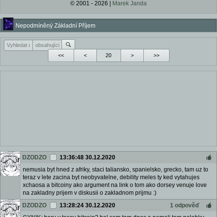
© 2001 - 2026 |
Marek Janda
Nepodmíněný Základní Příjem
<<
<
>
>>
DZODZO
13:36:48 30.12.2020
nemusia byt hned z afriky, staci taliansko, spanielsko, grecko, tam uz to
teraz v lete zacina byt neobyvatelne, debility meles ty ked vytahujes
xchaosa a bitcoiny ako argument na link o tom ako dorsey venuje love
na zakladny prijem v diskusii o zakladnom prijmu :)
DZODZO
13:28:24 30.12.2020
1 odpověď