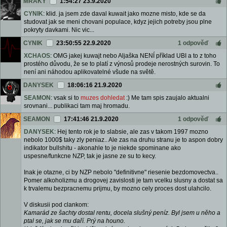
MRAKY
1:54:27 23.9.2020
CYNIK
: klid. ja jsem zde daval kuwait jako mozne misto, kde se da
studovat jak se meni chovani populace, kdyz jejich potreby jsou plne
pokryty davkami. Nic vic...
CYNIK
23:50:55 22.9.2020
1 odpověď
XCHAOS
: OMG jakej kuwajt nebo Aljaška NENÍ příklad UBI a to z toho
prostého důvodu, že se to platí z výnosů prodeje nerostných surovin. To
není ani náhodou aplikovatelné všude na světě.
DANYSEK
18:06:16 21.9.2020
SEAMON
: vsak si to
muzes dohledat
:) Me tam spis zaujalo aktualni
srovnani... publikaci tam maj hromadu.
SEAMON
17:41:46 21.9.2020
1 odpověď
DANYSEK
: Hej tento rok je to slabsie, ale zas v takom 1997 mozno
nebolo 1000$ taky zly peniaz.. Ale zas na druhu stranu je to aspon dobry
indikator bullshitu - akonahle to je niekde spominane ako
uspesne/funkcne NZP, tak je jasne ze su to kecy.
Inak je otazne, ci by NZP nebolo "definitivne" riesenie bezdomovectva..
Pomer alkoholizmu a drogovej zavislosti je tam vcelku slusny a dostat sa
k trvalemu bezpracnemu prijmu, by mozno cely proces dost ulahcilo.
V diskusii pod clankom:
Kamarád ze šachty dostal rentu, docela slušný peníz. Byl jsem u něho a
ptal se, jak se mu daří. Prý na houno.