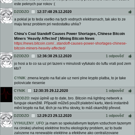
este peknych par rokov :(
DZODZO
12:37:48 29.12.2020
a pokial je to teda vsetko na tych vodnych elektrarnach, tak ako to ze
maju teraz problem pri nedostatku uhlia?
China's Coal Standoff Causes Power Shortages, Chinese Bitcoin
Miners 'Heavily Affected' | Mining Bitcoin News
https://news.bitcoin.com/...standoff-causes-power-shortages-chinese-
bitcoin-miners-heavily-affected/
DZODZO
12:36:38 29.12.2020
1 odpověď
jo hosi a to co sa uz pri tazeni v minulosti vyfukalo do luftu vrati pod zem
kto?
CYNIK
: zmena krypto na fiat ale uz neni plne krypto platba, to je take
polovicate riesenie
CYNIK
12:30:35 29.12.2020
1 odpověď
DZODZO
: nejsi úplně up to date, bro. Bitcoin má lighting network a
funguje okamžitě. Případě můžeš použít platební kartu, která instantně
mění krypto na fiat, těch je na trhu stovky, to máš okamžitý převod.
DZODZO
12:29:23 29.12.2020
1 odpověď
VYHULENY_UFO
: ja mam so spekulativnym teplym vzduchom tazenym
na cinskej uhelnej elektrine trochu ekologicky problem, az to bude
zalozene na renewable elektrine a efektivne ako centralizovane