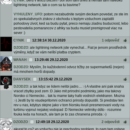
CYNIK
: beru v tescu bitcoin? bol som tam dnes a nemali tam nalebku
lightning network, tak o com sa tu bavime?
VYHULENY_UFO
: potom nezabudnite svojim deckam povedat, ze ste im
zo spekulativnych ziskov z obchodu s teplym vzduchom zaplatili
pohodovy zivot, ked sa budu pytat, preco nemaju ziadnu buducnost, lebo
pestovatelia pomarancov z afriky sa budu musiet premigrovat viac na
sever :)
CYNIK
12:38:14 30.12.2020
1 odpověď
DZODZO
: ale lightning network jste vynechal... Fiat je jenom prostředník
výměny, když se vám nelíbí platba cryptem.
WANAH
13:29:46 29.12.2020
DZODZO
: Myslím, že každodenní odvoz tržby ze supermarketů (nejen)
má mnohem horší dopady.
DANYSEK
13:15:42 29.12.2020
DZODZO
: a tak kdyz se lidem nelibi jadro.... :-) A vlastne ani pak snaha
vracet zbytky pod zem :D Jako mit prirodni podminky, jako ma takovy
Norsko ci Nemecko... tak tu mame taky hafo vodnich elektraren. Mozna
:-) Jestli by to vsudepritomni ochranci prirody dopustili. Si predstav ten
rev u nas, kdybys stejne jako v tom Norsku kvuli presmerovani vody na
turbinu vypnul nejakej vodopad :D Nemecke vetrniky ddto - rozumne
fouka leda na horach, ale tam je to zas chranena priroda :-)
DZODZO
12:49:18 29.12.2020
2 odpovědi
akurat to co2 vo vzduchu nie je prechodny problem, to nam tam ostane