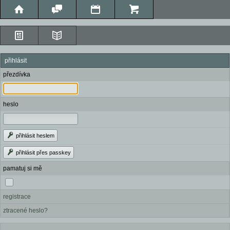
přihlásit
přezdívka
heslo
přihlásit heslem
přihlásit přes passkey
pamatuj si mě
registrace
ztracené heslo?