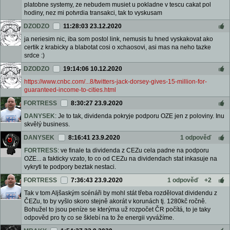
platobne systemy, ze nebudem musiet u pokladne v tescu cakat pol
hodiny, nez mi potvrdia transakci, tak to vyskusam
DZODZO
11:28:03 23.12.2020
ja neriesim nic, iba som postol link, nemusis tu hned vyskakovat ako
certik z krabicky a blabotat cosi o xchaosovi, asi mas na neho tazke
srdce :)
DZODZO
19:14:06 10.12.2020
https://www.cnbc.com/...8/twitters-jack-dorsey-gives-15-million-for-
guaranteed-income-to-cities.html
FORTRESS
8:30:27 23.9.2020
DANYSEK
: Je to tak, dividenda pokryje podporu OZE jen z poloviny. Inu
skvělý business.
DANYSEK
8:16:41 23.9.2020
1 odpověď
FORTRESS
: ve finale ta dividenda z CEZu cela padne na podporu
OZE... a fakticky vzato, to co od CEZu na dividendach stat inkasuje na
vykryti te podpory beztak nestaci.
FORTRESS
7:36:43 23.9.2020
1 odpověď
+2
Tak v tom Aljšaským scénáři by mohl stát třeba rozdělovat dividendu z
ČEZu, to by vyšlo skoro stejně akorát v korunách tj. 1280kč ročně.
Bohužel to jsou peníze se kterýma už rozpočet ČR počítá, to je taky
odpověd pro ty co se šklebí na to že energii vyvážíme.