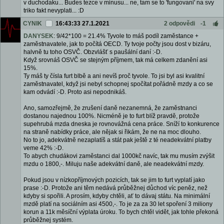
v duchodaku... Budes tezce v minusu... ne, tam se to 'fungovani' na svy
triko fakt nevyplati... :D
CYNIK
16:43:33 27.1.2021
2 odpovědi
-1
DANYSEK
: 9/42*100 = 21.4% Tyvole to máš podíl zaměstance +
zaměstnavatele, jak to počítá OECD. Ty tvoje počty jsou dost v bizáru,
halvně tu toho OSVČ. Obzvlášť s paušální daní :-D.
Když srovnáš OSVČ se stejným příjmem, tak má celkem zdanění asi
15%.
Ty máš ty čísla furt blbě a ani nevíš proč tyvole. To jsi byl asi kvalitní
zaměstnavatel, když jsi nebyl schopnej spočítat pořádně mzdy a co se
kam odvádí :-D. Proto asi nepodnikáš.
Ano, samozřejmě, že zrušení daně nezanemná, že zaměstnanci
dostanou najednou 100%. Nicméně je to furt blíž pravdě, protože
supehrubá mzda dneska je rovnovážná cena práce. Sníží to konkurence
na straně nabídky práce, ale nějak si řikám, že ne na moc dlouho.
No to jo, adekvátně nezaplatíš a stát pak ještě z té neadekvátní platby
veme 42% :-D.
To abych chudákovi zaměstanci dal 1000kč navíc, tak mu musím zvýšit
mzdu o 1800,-. Miluju naše adekvátní daně, ale neadekvátní mzdy.
Pokud jsou v nízkopříjmových pozicích, tak se jim to furt vyplatí jako
prase :-D. Protože ani těm nedává průběžnej důchod víc peněz, než
kdyby si spořili. A prosím, kdyby chtěli, ať to dávaj státu. Na minimální
mzdě platí na sociálním asi 4500,-. To je za za 30 let spoření 3 miliony
korun a 11k měsíční výplata úroku. To bych chtěl vidět, jak tohle překoná
průběžnej systém.