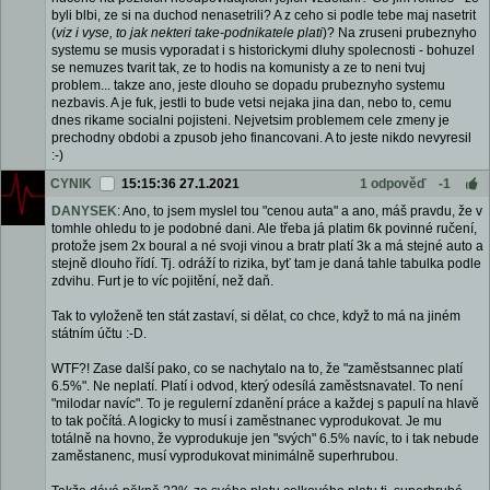
byli blbi, ze si na duchod nenasetrili? A z ceho si podle tebe maj nasetrit
(
viz i vyse, to jak nekteri take-podnikatele plati
)? Na zruseni prubeznyho
systemu se musis vyporadat i s historickymi dluhy spolecnosti - bohuzel
se nemuzes tvarit tak, ze to hodis na komunisty a ze to neni tvuj
problem... takze ano, jeste dlouho se dopadu prubeznyho systemu
nezbavis. A je fuk, jestli to bude vetsi nejaka jina dan, nebo to, cemu
dnes rikame socialni pojisteni. Nejvetsim problemem cele zmeny je
prechodny obdobi a zpusob jeho financovani. A to jeste nikdo nevyresil
:-)
CYNIK
15:15:36 27.1.2021
1 odpověď
-1
DANYSEK
: Ano, to jsem myslel tou "cenou auta" a ano, máš pravdu, že v
tomhle ohledu to je podobné dani. Ale třeba já platim 6k povinné ručení,
protože jsem 2x boural a né svoji vinou a bratr platí 3k a má stejné auto a
stejně dlouho řídí. Tj. odráží to rizika, byť tam je daná tahle tabulka podle
zdvihu. Furt je to víc pojitění, než daň.
Tak to vyloženě ten stát zastaví, si dělat, co chce, když to má na jiném
státním účtu :-D.
WTF?! Zase další pako, co se nachytalo na to, že "zaměstsannec platí
6.5%". Ne neplatí. Platí i odvod, který odesílá zaměstsnavatel. To není
"milodar navíc". To je regulerní zdanění práce a každej s papulí na hlavě
to tak počítá. A logicky to musí i zaměstnanec vyprodukovat. Je mu
totálně na hovno, že vyprodukuje jen "svých" 6.5% navíc, to i tak nebude
zaměstanenc, musí vyprodukovat minimálně superhrubou.