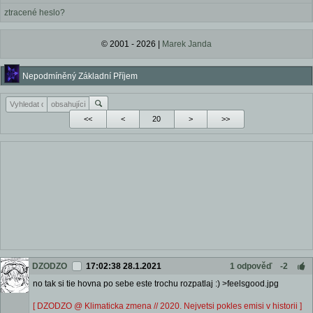
ztracené heslo?
© 2001 - 2026 |
Marek Janda
Nepodmíněný Základní Příjem
<<
<
>
>>
DZODZO
17:02:38 28.1.2021
1 odpověď
-2
no tak si tie hovna po sebe este trochu rozpatlaj :) >feelsgood.jpg
[ DZODZO @ Klimaticka zmena // 2020. Nejvetsi pokles emisi v historii ]