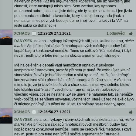
nekterych profesi (
viz tva argumentace kopacem
), ale uz nevidis ty jine
cinnosti, ktere nastupuji misto nich. Sem zvedav, kdy vytahnes
autonomni auta... jako teze jiste dobry, ale ty stroje se zatim uci jen jizdu
po nemenici se silnici... staveniste, ktery kazdej den vypada jinak a
nemas tam moc pevnych bodu je uplne jinej level... a tady i ta "AI" ma
jeste sakra co dohanet :-)
XCHAOS
12:29:26 27.1.2021
1 odpověď
DANYSEK
: no ano... .výkopy inženýrských sítí jsou skulina na trhu,
niche
market
. Ale při kopání základů mnohapatrových městkých budov fakt
kopáč bagru konkurovat nemůže. Tomu se celkově říká metafora, i když
nevím, jestli to pro tebe není příliš složitá argumentační strategie.
Mě na celé téhle debatě vadí nemožnost obhajovat jakékoliv
kompromisní stanovisko, protože předem je dané, že existují jen krajní
stanoviska: člověk je buď libertarián a stát by se měl zrušit, "umírněný"
konzervativec státu přenechá možná obranu a údržbu silnic. A všechno
mimo to je, že je člověk bolševik a chce socialismus východního bloku,
kde totalitní stát "vlastní" všechno a hraje si na to, že i zabezpeční
všechno všem, což se nestane. ZP se úmyslně nalajnuje tak, že nemůže
vyjít - počítá se se všemi obyvateli, včetně těch, které už teď nějaké dávky
či důchod pobírajíj, i s dětmi do 18 let, i s občany ne-rezidenty, apod.
XCHAOS
12:26:56 27.1.2021
DANYSEK
: no ano... .výkopy inženýrských sítí jsou skulina na trhu,
niche
market
. Ale při kopání základů mnohapatrových městkých budov fakt
kopáč bagru konkurovat nemůže. Tomu se celkově říká metafora, i když
nevím, jestli to pro tebe není příliš složitá argumentační strategie.