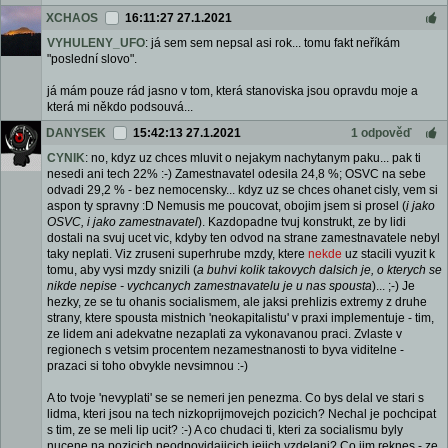
XCHAOS
16:11:27 27.1.2021
VYHULENY_UFO
: já sem sem nepsal asi rok... tomu fakt neříkám
"poslední slovo".
já mám pouze rád jasno v tom, která stanoviska jsou opravdu moje a
která mi někdo podsouvá...
DANYSEK
15:42:13 27.1.2021
1 odpověď
CYNIK
: no, kdyz uz chces mluvit o nejakym nachytanym paku... pak ti
nesedi ani tech 22% :-) Zamestnavatel odesila 24,8 %; OSVC na sebe
odvadi 29,2 % - bez nemocensky... kdyz uz se chces ohanet cisly, vem si
aspon ty spravny :D Nemusis me poucovat, obojim jsem si prosel (
i jako
OSVC, i jako zamestnavatel
). Kazdopadne tvuj konstrukt, ze by lidi
dostali na svuj ucet vic, kdyby ten odvod na strane zamestnavatele nebyl
taky neplati. Viz zruseni superhrube mzdy, ktere
nekde
uz stacili vyuzit k
tomu, aby vysi mzdy snizili (
a buhvi kolik takovych dalsich je, o kterych se
nikde nepise - vychcanych zamestnavatelu je u nas spousta
)... ;-) Je
hezky, ze se tu ohanis socialismem, ale jaksi prehlizis extremy z druhe
strany, ktere spousta mistnich 'neokapitalistu' v praxi implementuje - tim,
ze lidem ani adekvatne nezaplati za vykonavanou praci. Zvlaste v
regionech s vetsim procentem nezamestnanosti to byva viditelne -
prazaci si toho obvykle nevsimnou :-)
A to tvoje 'nevyplati' se se nemeri jen penezma. Co bys delal ve stari s
lidma, kteri jsou na tech nizkoprijmovejch pozicich? Nechal je pochcipat
s tim, ze se meli lip ucit? :-) A co chudaci ti, kteri za socialismu byly
nucene na pozicich neodpovidajicich jejich vzdelani? Co jim reknes - ze