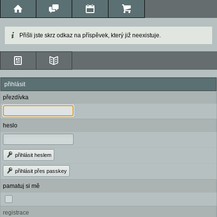
Přišli jste skrz odkaz na příspěvek, který již neexistuje.
přihlásit
přezdívka
heslo
přihlásit heslem
přihlásit přes passkey
pamatuj si mě
registrace