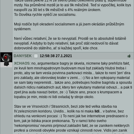
Takže dává pěkně 22% ze svého platu celkového platu tj. superhrubé
mzdy. Na průměrné mzdě je to asi 9k měsčíně. Teď si vypočítej, kolik bys
naspořil za 30 let s 9k měsíčně s 4% reálným úrokem.
To člověka rychle vyléčí ze socialismu.
Moji rodiče byli okradení socialismem a já jsem okrádán průběžným
systémem.
Není vůbec relativní, že se to nevyplatí. Prostě se to absolutně totálně
nevyplatí. A kdyby to bylo relativní, tak proč stát nedovolí to dávat
dobrovolně do státního, ať si každej spoří, kde chce.
DANYSEK
12:58:38 27.1.2021
XCHAOS
: no, argumentace bagry je skvela, nicmene taky prehlizis fakt,
ze kvuli tem mnohapatrovym budovam musi byt zaklady hlubsi treba i
proto, aby se tam vesla povinna parkovaci mista... takze to neni 'jen' dira
pro zaklady, ale obrovskej krater v zemi... :-) No a ten vykopany material
se sam taky nepremisti... takze ano, potrebujes hodne bagristu a spoustu
dalsich ridicu nakladnich aut, ktery ten vykutany material odvazi... a pak ti
zpet jina auta navazi beton, ze :-) Takze ano, prace s krumpacem a
lopatou je min, misto ni lidi ovladaj ty stroje okolo.
Stav se ve Vrsovicich / Strasnicich, bezi zde ted velka stavba na
IV.zeleznicnim koridoru. Uvidis... kolik na ni maka
lidi
... v bahne, bez
ohledu na venkovni pocasi :-) To neni jak tve internetove prednaseni o
tom, jak je lidska prace prekonana. Ty v ramci toho sveho
'nekompromisu' neumis prijmout zakladni fakt, ze se zanikem nekterych
profesi a cinnosti obvykle proste vznikaji cinnosti nove. Vidis jen zanik