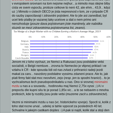
v evropskem srovnani na tom nejsme nejhur... a mimoto mas stejne blby
cisla ve svem vypoctu, protoze celkove to neni 42, ale ehm... 43,9... kdyz
uz :) Mimoto v cislech OECD je jista nepresnost v tom, ze v pripade CR
do sazby zapocitavaji i zdravotni pojisteni. Ale to jde asi zanedbat, byt
ucel teto platby je vazanej taky ucelove a stat o nem primo ani
nerozhoduje (
pouze dava pojistovnam jiste mantinely, ale nabidka
sluzeb se mezi zdravotnima pojistovnama lisi, zeano
).
Jenom mi z toho vychazi, ze Nemci a Rakusaci jsou podstatne vetsi
socialisti, o Belgii nemluve... zrovna to Nemecko je vtipnej priklad i ve
vztahu k CR - kde spousta lidi od nas zvlast z prihranici radeji jezdi
makat za caru... navzdory podstatne vyssimu zdaneni prace. Ale to, jak
plati firmy fakt stat moc neovlivni, zejo (
resp. jen tu spodni hranici
)... to je
vychcalismus tech pseudopodnikatelu u nas. Ono si srovnej
minimalni
mzdu
u nas a u sousedu... hodinovku maj Nemci 2,75x vyssi ;-) A i v
prepoctu dle kupni silu to je porad 1,85x vic... a to se nebavim o mnoha
profesich, kde ty rozdily jsou jeste vetsi (
muzeme zacit u zdravotnictvi
).
Vezmi si minimalni mzdu u nas (vc. historickeho vyvoje). Spocti si, kolik z
toho stat rocne urval... udelej si tahle vypocet za poslednich 40 let.
Schvalne k jakejm castkam dojdes :-) A pak si najdi, kolik stal a stoji den