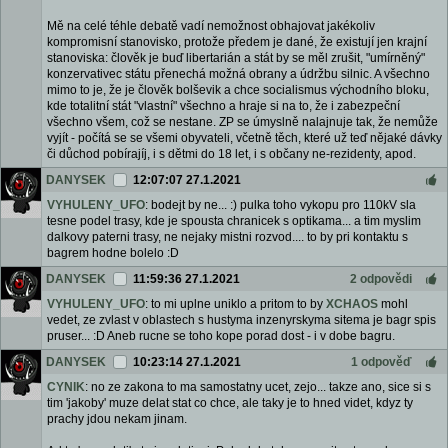
Mě na celé téhle debatě vadí nemožnost obhajovat jakékoliv
kompromisní stanovisko, protože předem je dané, že existují jen krajní
stanoviska: člověk je buď libertarián a stát by se měl zrušit, "umírněný"
konzervativec státu přenechá možná obrany a údržbu silnic. A všechno
mimo to je, že je člověk bolševik a chce socialismus východního bloku,
kde totalitní stát "vlastní" všechno a hraje si na to, že i zabezpeční
všechno všem, což se nestane. ZP se úmyslně nalajnuje tak, že nemůže
vyjít - počítá se se všemi obyvateli, včetně těch, které už teď nějaké dávky
či důchod pobírajíj, i s dětmi do 18 let, i s občany ne-rezidenty, apod.
DANYSEK
12:07:07 27.1.2021
VYHULENY_UFO
: bodejt by ne... :) pulka toho vykopu pro 110kV sla
tesne podel trasy, kde je spousta chranicek s optikama... a tim myslim
dalkovy paterni trasy, ne nejaky mistni rozvod.... to by pri kontaktu s
bagrem hodne bolelo :D
DANYSEK
11:59:36 27.1.2021
2 odpovědi
VYHULENY_UFO
: to mi uplne uniklo a pritom to by
XCHAOS
mohl
vedet, ze zvlast v oblastech s hustyma inzenyrskyma sitema je bagr spis
pruser... :D Aneb rucne se toho kope porad dost - i v dobe bagru.
DANYSEK
10:23:14 27.1.2021
1 odpověď
CYNIK
: no ze zakona to ma samostatny ucet, zejo... takze ano, sice si s
tim 'jakoby' muze delat stat co chce, ale taky je to hned videt, kdyz ty
prachy jdou nekam jinam.