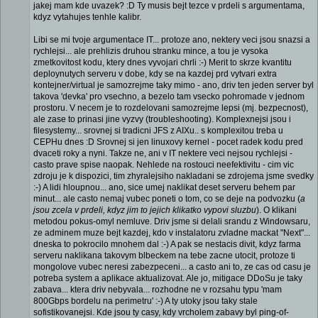
jakej mam kde uvazek? :D Ty musis bejt tezce v prdeli s argumentama,
kdyz vytahujes tenhle kalibr.
Libi se mi tvoje argumentace IT... protoze ano, nektery veci jsou snazsi a
rychlejsi... ale prehlizis druhou stranku mince, a tou je vysoka
zmetkovitost kodu, ktery dnes vyvojari chrli :-) Merit to skrze kvantitu
deploynutych serveru v dobe, kdy se na kazdej prd vytvari extra
kontejner/virtual je samozrejme taky mimo - ano, driv ten jeden server byl
takova 'devka' pro vsechno, a bezelo tam vsecko pohromade v jednom
prostoru. V necem je to rozdelovani samozrejme lepsi (mj. bezpecnost),
ale zase to prinasi jine vyzvy (troubleshooting). Komplexnejsi jsou i
filesystemy... srovnej si tradicni JFS z AIXu.. s komplexitou treba u
CEPHu dnes :D Srovnej si jen linuxovy kernel - pocet radek kodu pred
dvaceti roky a nyni. Takze ne, ani v IT nektere veci nejsou rychlejsi -
casto prave spise naopak. Nehlede na rostouci neefektivitu - cim vic
zdroju je k dispozici, tim zhyralejsiho nakladani se zdrojema jsme svedky
:-) A lidi hloupnou... ano, sice umej naklikat deset serveru behem par
minut... ale casto nemaj vubec poneti o tom, co se deje na podvozku (
a
jsou zcela v prdeli, kdyz jim to jejich klikatko vypovi sluzbu
). O klikani
metodou pokus-omyl nemluve. Driv jsme si delali srandu z Windowsaru,
ze adminem muze bejt kazdej, kdo v instalatoru zvladne mackat "Next"...
dneska to pokrocilo mnohem dal :-) A pak se nestacis divit, kdyz farma
serveru naklikana takovym blbeckem na tebe zacne utocit, protoze ti
mongolove vubec neresi zabezpeceni... a casto ani to, ze cas od casu je
potreba system a aplikace aktualizovat. Ale jo, mitigace DDoSu je taky
zabava... ktera driv nebyvala... rozhodne ne v rozsahu typu 'mam
800Gbps bordelu na perimetru' :-) A ty utoky jsou taky stale
sofistikovanejsi. Kde jsou ty casy, kdy vrcholem zabavy byl ping-of-