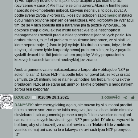
Ty vis naprosty hovno o tom, jak moc pracujem a jak mame praci
rozvrzenou v case ;-) Ale hlavne ze cinis zavery. Akorat v tomhle jses
naprosto nekompetentni imbecil, kterymu neprislusi to posuzovat. A
podle sveho zivota v korporatu, kdes byl schopen zabit
mesic
instalaci
dvou masin ocividne opet jen generalizujes. Ano, korporaty se vyznacuji
tim, ze se v nich spousta lidi a naramne jim ta pozice vyhovuje... ba
dokonce znaji klicky, jak sve misto udrzet. Ale to je neschopnost
managementu rozdelit praci a hlidat potrebnost jednotlivych pozic. Na
druhou stranu, to je furt problem te soukrome korporace, ze si plati lidi,
ktere nepotrebuje :-) Jsou to jeji vydaje. Na druhou stranu, kdyz jde do
tuhyho, tak prave tyhle korporaty nemaj problem s tim, ze by z payrollu
vyskrtli dvacet tisic lidi jednim tahem propisky. Velky propousteni v
krizovejch casech tam neni neobvyklej jev, zeano.
Aneb argumentovat nemakacenkama z korporatu v obhajobe NZP je
solidni bizar :D Takze NZP ma podle tebe fungovat tak, ze kdyz si stat
usmysli, ze 10 milionu lidi je na nej uz hodne, tak treba milionu skrtne
proplaceni NZP, at se staraj jak umi? :-) Takhle problemy s nedostatkem
zdroju resi korporaty.
DZODZO
9:20:06 28.1.2021
1 odpověď
-2
DANYSEK
: nice cherrypicking again, ale mozno by si si mohol precitat
na co a preco som zamerne takto reagoval, ked sa chces takto nimrat v
slovickareni, tak argumentuj presne a nepis "Lide z vesnice nemaj ani
cas na to o takovych kravinach typu NZP premyslet :D" ale (a zvyrazni to
boldom, aby si zdoraznil, ze citatel nevie citat) "
Nekteri
lide z
nektere
vesnice nemaj ani cas na to o takovych kravinach typu NZP premyslet
:D"