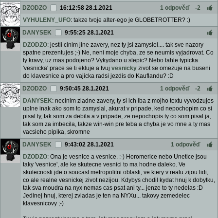
DZODZO
16:12:58 28.1.2021
1 odpověď
-2
VYHULENY_UFO
: takze tvoje alter-ego je GLOBETROTTER? :)
DANYSEK
9:55:25 28.1.2021
DZODZO
: jestli cinim jine zavery, nez ty jsi zamyslel.... tak sve nazory
spatne prezentujes ;-) Ne, neni moje chyba, ze se neumis vyjadrovat. Co
ty kravy, uz mas podojeno? Vykydano u slepic? Nebo tahle typicka
'vesnicka' prace se ti ekluje a tvuj
vesnicky
zivot se omezuje na buseni
do klavesnice a pro vajicka radsi jezdis do Kauflandu? :D
DZODZO
9:50:45 28.1.2021
1 odpověď
-2
DANYSEK
: necinim ziadne zavery, ty si ich iba z mojho textu vyvodzujes
uplne inak ako som to zamyslal, akurat v pripade, ked nepochopim co si
pisal ty, tak som za debila a v pripade, ze nepochopis ty co som pisal ja,
tak som za imbecila, takze win-win pre teba a chyba je vo mne a ty mas
vacsieho pipika, skromne
DANYSEK
9:43:02 28.1.2021
1 odpověď
DZODZO
: Ona je vesnice a vesnice. :-) Horomerice nebo Unetice jsou
taky 'vesnice', ale ke skutecne vesnici to ma hodne daleko. Ve
skutecnosti jde o soucast metropolitni oblasti, ve ktery v realu zijou lidi,
co ale realne vesnickej zivot nezijou. Kdybys chodil kydat hnuj k dobytku,
tak sva moudra na nyx nemas cas psat ani ty... jenze to ty nedelas :D
Jedinej hnuj, kterej zvladas je ten na NYXu... takovy zemedelec
klavesnicovy ;-)