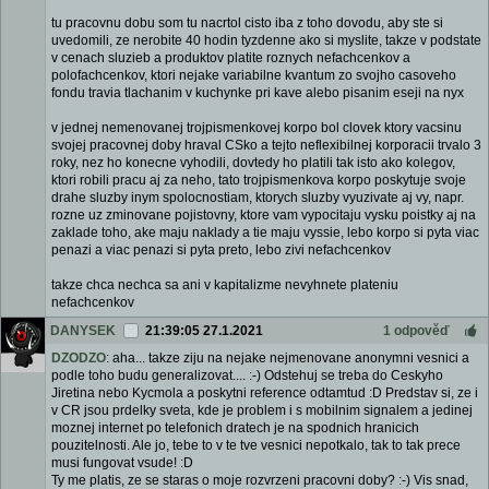
tu pracovnu dobu som tu nacrtol cisto iba z toho dovodu, aby ste si
uvedomili, ze nerobite 40 hodin tyzdenne ako si myslite, takze v podstate
v cenach sluzieb a produktov platite roznych nefachcenkov a
polofachcenkov, ktori nejake variabilne kvantum zo svojho casoveho
fondu travia tlachanim v kuchynke pri kave alebo pisanim eseji na nyx
v jednej nemenovanej trojpismenkovej korpo bol clovek ktory vacsinu
svojej pracovnej doby hraval CSko a tejto neflexibilnej korporacii trvalo 3
roky, nez ho konecne vyhodili, dovtedy ho platili tak isto ako kolegov,
ktori robili pracu aj za neho, tato trojpismenkova korpo poskytuje svoje
drahe sluzby inym spolocnostiam, ktorych sluzby vyuzivate aj vy, napr.
rozne uz zminovane pojistovny, ktore vam vypocitaju vysku poistky aj na
zaklade toho, ake maju naklady a tie maju vyssie, lebo korpo si pyta viac
penazi a viac penazi si pyta preto, lebo zivi nefachcenkov
takze chca nechca sa ani v kapitalizme nevyhnete plateniu
nefachcenkov
DANYSEK
21:39:05 27.1.2021
1 odpověď
DZODZO
: aha... takze ziju na nejake nejmenovane anonymni vesnici a
podle toho budu generalizovat.... :-) Odstehuj se treba do Ceskyho
Jiretina nebo Kycmola a poskytni reference odtamtud :D Predstav si, ze i
v CR jsou prdelky sveta, kde je problem i s mobilnim signalem a jedinej
moznej internet po telefonich dratech je na spodnich hranicich
pouzitelnosti. Ale jo, tebe to v te tve vesnici nepotkalo, tak to tak prece
musi fungovat vsude! :D
Ty me platis, ze se staras o moje rozvrzeni pracovni doby? :-) Vis snad,