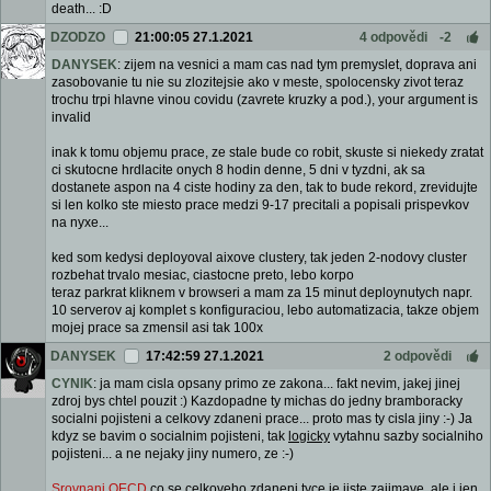
death... :D
DZODZO
21:00:05 27.1.2021
4 odpovědi
-2
DANYSEK
: zijem na vesnici a mam cas nad tym premyslet, doprava ani
zasobovanie tu nie su zlozitejsie ako v meste, spolocensky zivot teraz
trochu trpi hlavne vinou covidu (zavrete kruzky a pod.), your argument is
invalid
inak k tomu objemu prace, ze stale bude co robit, skuste si niekedy zratat
ci skutocne hrdlacite onych 8 hodin denne, 5 dni v tyzdni, ak sa
dostanete aspon na 4 ciste hodiny za den, tak to bude rekord, zrevidujte
si len kolko ste miesto prace medzi 9-17 precitali a popisali prispevkov
na nyxe...
ked som kedysi deployoval aixove clustery, tak jeden 2-nodovy cluster
rozbehat trvalo mesiac, ciastocne preto, lebo korpo
teraz parkrat kliknem v browseri a mam za 15 minut deploynutych napr.
10 serverov aj komplet s konfiguraciou, lebo automatizacia, takze objem
mojej prace sa zmensil asi tak 100x
DANYSEK
17:42:59 27.1.2021
2 odpovědi
CYNIK
: ja mam cisla opsany primo ze zakona... fakt nevim, jakej jinej
zdroj bys chtel pouzit :) Kazdopadne ty michas do jedny bramboracky
socialni pojisteni a celkovy zdaneni prace... proto mas ty cisla jiny :-) Ja
kdyz se bavim o socialnim pojisteni, tak
logicky
vytahnu sazby socialniho
pojisteni... a ne nejaky jiny numero, ze :-)
Srovnani OECD
co se celkoveho zdaneni tyce je jiste zajimave, ale i jen