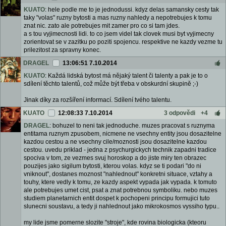
KUATO
: hele podle me to je jednodussi. kdyz delas samansky cesty tak
taky "volas" ruzny bytosti a mas ruzny nahledy a nepotrebujes k tomu
znat nic. zato ale potrebujes mit zamer pro co si tam jdes.
a s tou vyjimecnosti lidi. to co jsem videl tak clovek musi byt vyjimecny
zorientovat se v zazitku po poziti spojencu. respektive ne kazdy vezme tu
prilezitost za spravny konec.
DRAGEL
13:06:51 7.10.2014
KUATO
: Každá lidská bytost má nějaký talent či talenty a pak je to o
sdílení těchto talentů, což může být třeba v obskurdní skupině ;-)
Jinak díky za rozšíření informací. Sdílení tvého talentu.
KUATO
12:08:33 7.10.2014
3 odpovědi
+4
DRAGEL
: bohuzel to neni tak jednoduche. muzes pracovat s ruznyma
entitama ruznym zpusobem, nicmene ne vsechny entity jsou dosazitelne
kazdou cestou a ne vsechny cile/moznosti jsou dosazitelne kazdou
cestou. uvedu priklad - jedna z psychurgickych technik zapadni tradice
spociva v tom, ze vezmes svuj horoskop a do jiste miry ten obrazec
pouzijes jako sigilum bytosti, kterou volas. kdyz se ti podari "do ni
vniknout", dostanes moznost "nahlednout" konkretni situace, vztahy a
touhy, ktere vedly k tomu, ze kazdy aspekt vypada jak vypada. k tomuto
ale potrebujes umet cist, psat a znat potrebnou symboliku. nebo muzes
studiem planetarnich entit dospet k pochopeni principu formujici tuto
slunecni soustavu, a tedy ji nahlednout jako mikrokosmos vyssiho typu..
my lide jsme pomerne slozite "stroje", kde rovina biologicka (kteoru