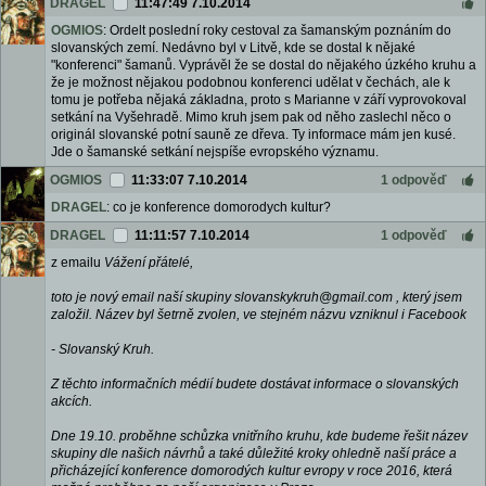
DRAGEL
11:47:49 7.10.2014
OGMIOS
: Ordelt poslední roky cestoval za šamanským poznáním do
slovanských zemí. Nedávno byl v Litvě, kde se dostal k nějaké
"konferenci" šamanů. Vyprávěl že se dostal do nějakého úzkého kruhu a
že je možnost nějakou podobnou konferenci udělat v čechách, ale k
tomu je potřeba nějaká základna, proto s Marianne v září vyprovokoval
setkání na Vyšehradě. Mimo kruh jsem pak od něho zaslechl něco o
originál slovanské potní sauně ze dřeva. Ty informace mám jen kusé.
Jde o šamanské setkání nejspíše evropského významu.
OGMIOS
11:33:07 7.10.2014
1 odpověď
DRAGEL
: co je konference domorodych kultur?
DRAGEL
11:11:57 7.10.2014
1 odpověď
z emailu
Vážení přátelé,
toto je nový email naší skupiny slovanskykruh@gmail.com , který jsem
založil. Název byl šetrně zvolen, ve stejném názvu vzniknul i Facebook
- Slovanský Kruh.
Z těchto informačních médií budete dostávat informace o slovanských
akcích.
Dne 19.10. proběhne schůzka vnitřního kruhu, kde budeme řešit název
skupiny dle našich návrhů a také důležité kroky ohledně naší práce a
přicházející konference domorodých kultur evropy v roce 2016, která