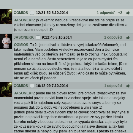
OGMIOS
12:21:52 8.10.2014
1 odpověď
+2
JASONEKK
: jo vekem to nebude :) respektive me stejne prijde ze se
vsichni chovame jak maly rozmazleny deti jen to zastirame divadlem ze
jsme rozumni dospeli :D
JASONEKK
9:12:45 8.10.2014
1 odpověď
OGMIOS
: To že jednotlivci a i lidstvo se vyvíjí skokově/přelomově, to si
také myslím. Mám podobné výsledky pozorování;) Jen u těch více
materiálních věcí )o kterých jsem psal), je to to trochu jinak. Spousta lidí
nemá cíl a nemá ani často sebereflexi. to je to co jsem myslel tím
příkladem s hrou na brumli. Jaká je pokora, když ti mlaďas řekne, již se
nemám co učit (a po poslechu vím, že má a hodně) a já jako učitel ti
řeknu (již klišé) budu se učit celý život :) Ano často to může být věkem,
ale ne ve všech případech.
OGMIOS
16:12:09 7.10.2014
1 odpověď
JASONEKK
: podle me se clovek rozviji prelomove. zvlast kdyz ze svy
momentalni pozice nevidi kam to vsechno speje. ale tak delas nejaky
veci a pak ti to najednou cely zapadne a dava to smysl a bum ty se
posunes dal. do ty doby vic nepotrebujes a umis vse :D
jednou jsem delal takovy cviceni kdy se clovek pozoroval ze svy nynejsi
pozice na pozici ktery chce dosahnout a potom ze svy pozice idealu
ktereho nekdy v budoucnu dosahne jak vypada dneska. zajimavy bylo
ze kdyz jsem koukal ze svyho budouciho ja na sve dnesni ja..tak tam
zadne dnesni ja nebylo. byl jsem jen to ja ten ideal, i presto ze dneska