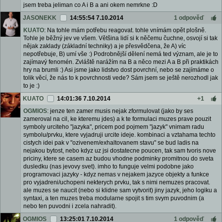
jsem treba jeliman co A i B a ani okem nemrkne :D
JASONEKK
14:55:54 7.10.2014
1 odpověď
KUATO
: Na tohle mám potřebu reagovat. tohle vnímám opět plošně.
Tohle je běžný jev ve všem. Většina lidí si k něčemu čuchne, osvojí si tak
nějak zaklady (základní techniky) a je přesvědčena, že A) víc
nepotřebuje, B) umí vše :) Podrobnější dělení nemá ted význam, ale je to
zajímavý fenomén. Zvláště narážím na B a něco mezi A a B při praktikách
hry na brumli :) Asi jsme jako lidstvo dost povrchní, nebo se zajímáme o
tolik věcí, že nás to k povrchnosti vede? Sám jsem se ještě nerozhodl jak
to je :)
KUATO
14:01:36 7.10.2014
+1
OGMIOS
: jenze ten zamer musis nejak zformulovat (jako by ses
zameroval na cil, ke kteremu jdes) a k te formulaci muzes prave pouzit
symboly urciteho "jazyka", pricem pod pojmem "jazyk" vnimam radu
symbolu/prvku, ktere vyjadruji urcite ideje. kombinaci a vztahama techto
cistych idei pak v "ozivenem/exhaltovanem stavu" se bud ladis na
nejakou bytost, nebo kdyz uz jsi dostatecne poucen, tak sam tvoris nove
priciny, ktere se casem az budou vhodne podminky promitnou do sveta
dusledku (nas jevovy svet). imho to funguje velmi podobne jako
programovaci jazyky - kdyz nemas v nejakem jazyce objekty a funkce
pro vyjadreni/uchopeni nekterych prvku, tak s nimi nemuzes pracovat.
ale muzes se naucit (nebo si klidne sam vytvorit) jiny jazyk, jeho logiku a
syntaxi, a ten muzes treba modularne spojit s tim svym puvodnim (a
nebo ten puvodni i zcela nahradit).
OGMIOS
13:25:01 7.10.2014
1 odpověď