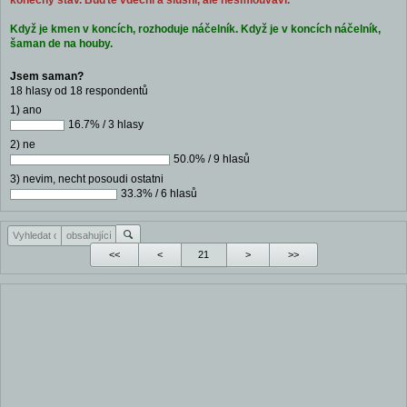
konečný stav. Buďte vděční a slušní, ale nesmlouvaví.
Když je kmen v koncích, rozhoduje náčelník. Když je v koncích náčelník,
šaman de na houby.
Jsem saman?
18 hlasy od 18 respondentů
1) ano
16.7% / 3 hlasy
2) ne
50.0% / 9 hlasů
3) nevim, necht posoudi ostatni
33.3% / 6 hlasů
<<
<
>
>>