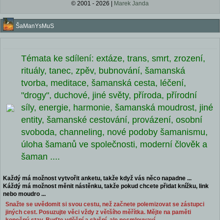
© 2001 - 2026 |
Marek Janda
ŠaManYsMuS
Témata ke sdílení: extáze, trans, smrt, zrození,
rituály, tanec, zpěv, bubnování, šamanská
tvorba, meditace, šamanská cesta, léčení,
"drogy", duchové, jiné světy, příroda, přírodní
síly, energie, harmonie, šamanská moudrost, jiné
entity, šamanské cestování, provázení, osobní
svoboda, channeling, nové podoby šamanismu,
úloha šamanů ve společnosti, moderní člověk a
šaman ....
Každý má možnost vytvořit anketu, takže když vás něco napadne ...
Káždý má možnost měnit nástěnku, takže pokud chcete přidat knížku, link
nebo moudro ...
Snažte se uvědomit si svou cestu, než začnete polemizovat se zástupci
jiných cest. Posuzujte věci vždy z většího měřítka. Mějte na paměti