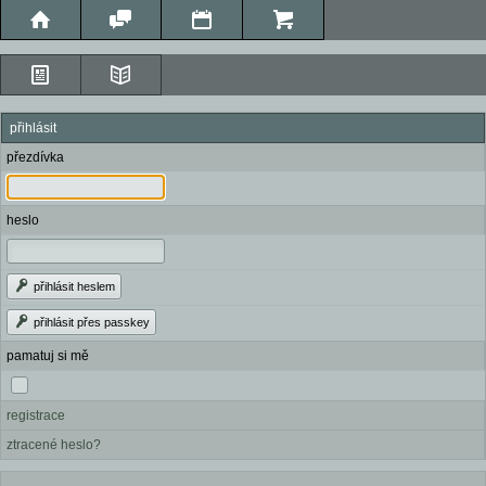
přihlásit
přezdívka
heslo
přihlásit heslem
přihlásit přes passkey
pamatuj si mě
registrace
ztracené heslo?