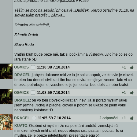
možná proběhne za naší organizace v Praze.
Těším se moc na setkání při oslavě ,,Dušiček,, kterou oslavíme 31.10. na
slovanském hradišti ,, Zámka,,.
Zdravím vás srdečně,
Zdeněk Ordelt
Sláva Rodu
Vnitřní kruh bude beze mě, tak si počkám na výsledky, uvidíme co se do
jara stane :-D
OGMIOS
11:10:38 7.10.2014
+1
DRAGEL
: j abych dokonce rekl ze to je spis naopak, ze cim vic je clovek
hneten tou dnesni civilizaci tim hur se otvira tem jinym vecem. kdo vi co
dneska potrebujeme, vsechno to je jen cesta. bud delsi a nebo kratsi.
OGMIOS
11:08:59 7.10.2014
+1
DRAGEL
: on vo tom clovek kolikrat ani nevi. ja si porad myslim jakej
jsem jemnej, tichej a plachej clovek a potom se ukaze ze jsem vobri
neomaleny kolohnat :D
DRAGEL
11:05:59 7.10.2014
2 odpovědi
+1
KUATO
: Osobně si myslím, že na poznání andělů, zemských či
mimozemských entit či sil, nepotřebuješ číst, psát ani počítat. To si
myslím, že je pouze intelektuální prezentace ega ;-)