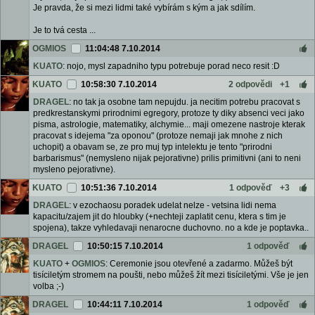
Je pravda, že si mezi lidmi také vybírám s kým a jak sdílím.
Je to tvá cesta ...
OGMIOS
11:04:48 7.10.2014
KUATO
: nojo, mysl zapadniho typu potrebuje porad neco resit :D
KUATO
10:58:30 7.10.2014
2 odpovědi
+1
DRAGEL
: no tak ja osobne tam nepujdu. ja necitim potrebu pracovat s
predkrestanskymi prirodnimi egregory, protoze ty diky absenci veci jako
pisma, astrologie, matematiky, alchymie... maji omezene nastroje kterak
pracovat s idejema "za oponou" (protoze nemaji jak mnohe z nich
uchopit) a obavam se, ze pro muj typ intelektu je tento "prirodni
barbarismus" (nemysleno nijak pejorativne) prilis primitivni (ani to neni
mysleno pejorativne).
KUATO
10:51:36 7.10.2014
1 odpověď
+3
DRAGEL
: v ezochaosu poradek udelat nelze - vetsina lidi nema
kapacitu/zajem jit do hloubky (+nechteji zaplatit cenu, ktera s tim je
spojena), takze vyhledavaji nenarocne duchovno. no a kde je poptavka..
DRAGEL
10:50:15 7.10.2014
1 odpověď
KUATO
+
OGMIOS
: Ceremonie jsou otevřené a zadarmo. Můžeš být
tisíciletým stromem na poušti, nebo můžeš žít mezi tisíciletými. Vše je jen
volba ;-)
DRAGEL
10:44:11 7.10.2014
1 odpověď