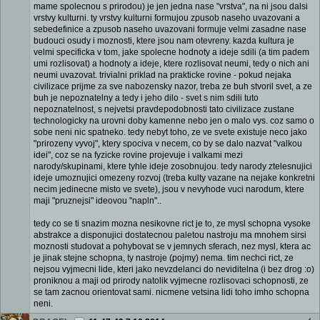
mame spolecnou s prirodou) je jen jedna nase "vrstva", na ni jsou dalsi
vrstvy kulturni. ty vrstvy kulturni formujou zpusob naseho uvazovani a
sebedefinice a zpusob naseho uvazovani formuje velmi zasadne nase
budouci osudy i moznosti, ktere jsou nam otevreny. kazda kultura je
velmi specificka v tom, jake spolecne hodnoty a ideje sdili (a tim padem
umi rozlisovat) a hodnoty a ideje, ktere rozlisovat neumi, tedy o nich ani
neumi uvazovat. trivialni priklad na prakticke rovine - pokud nejaka
civilizace prijme za sve nabozensky nazor, treba ze buh stvoril svet, a ze
buh je nepoznatelny a tedy i jeho dilo - svet s nim sdili tuto
nepoznatelnost, s nejvetsi pravdepodobnosti tato civilizace zustane
technologicky na urovni doby kamenne nebo jen o malo vys. coz samo o
sobe neni nic spatneko. tedy nebyt toho, ze ve svete existuje neco jako
"prirozeny vyvoj", ktery spociva v necem, co by se dalo nazvat "valkou
idei", coz se na fyzicke rovine projevuje i valkami mezi
narody/skupinami, ktere tyhle ideje zosobnujou. tedy narody ztelesnujici
ideje umoznujici omezeny rozvoj (treba kulty vazane na nejake konkretni
necim jedinecne misto ve svete), jsou v nevyhode vuci narodum, ktere
maji "pruznejsi" ideovou "napln"..
tedy co se ti snazim mozna nesikovne rict je to, ze mysl schopna vysoke
abstrakce a disponujici dostatecnou paletou nastroju ma mnohem sirsi
moznosti studovat a pohybovat se v jemnych sferach, nez mysl, ktera ac
je jinak stejne schopna, ty nastroje (pojmy) nema. tim nechci rict, ze
nejsou vyjmecni lide, kteri jako nevzdelanci do neviditelna (i bez drog :o)
proniknou a maji od prirody natolik vyjmecne rozlisovaci schopnosti, ze
se tam zacnou orientovat sami. nicmene vetsina lidi toho imho schopna
neni.