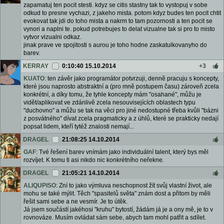
zapamatuj ten pocit stesti. kdyz se citis stastny tak to vystopuj v sobe
odkud to presne vychazi, z jakeho mista. potom kdyz budes ten pocit chtit
evokovat tak jdi do toho mista a nakrm to tam pozornosti a ten pocit se
vynori a naplni te. pokud potrebujes to delat vizualne tak si pro to misto
vytvor vizualni odkaz.
jinak prave ve spojitosti s aurou je toho hodne zaskatulkovanyho do
barev.
KERRAY
0:10:40 15.10.2014
+3
KUATO
: ten závěr jako programátor potvrzuji, denně pracuju s koncepty,
které jsou naprosto abstraktní a (pro mně postupem času) zároveň zcela
konkrétní, a díky tomu, že tyhle koncepty mám "osahané", můžu je
vidět/aplikovat ve zdánlivě zcela nesouvisejících oblastech typu
"duchovno" a můžu se tak na věci pro jiné nedostupné třeba kvůli "bázni
z posvátného" dívat zcela pragmaticky a z úhlů, které se prakticky nedají
popsat lidem, kteří tytéž znalosti nemají...
DRAGEL
21:08:25 14.10.2014
GAF
: Tvé řešení barev vnímám jako individuální talent, který bys měl
rozvíjet. K tomu ti asi nikdo nic konkrétního neřekne.
DRAGEL
21:05:21 14.10.2014
ALIQUPISO
: Zní to jako výmluva neschopnost žít svůj vlastní život, ale
mohu se také mýlit. Těch "spasitelů světa" znám dost a přitom by měli
řešit sami sebe a ne vesmír. Je to útěk.
Já jsem součástí jakéhosi "kruhu" bytostí, žádám já je a ony mě, je to v
rovnováze. Musím ovládat sám sebe, abych tam mohl patřit a sdílet.