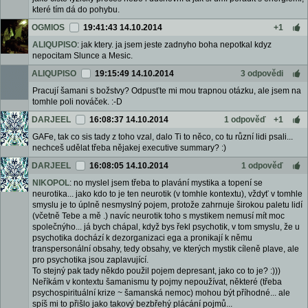
které tím dá do pohybu.
OGMIOS
19:41:43 14.10.2014
+1
ALIQUPISO
: jak ktery. ja jsem jeste zadnyho boha nepotkal kdyz
nepocitam Slunce a Mesic.
ALIQUPISO
19:15:49 14.10.2014
3 odpovědi
Pracují šamani s božstvy? Odpusťte mi mou trapnou otázku, ale jsem na
tomhle poli nováček. :-D
DARJEEL
16:08:37 14.10.2014
1 odpověď
+1
GAFe, tak co sis tady z toho vzal, dalo Ti to něco, co tu různí lidi psali...
nechceš udělat třeba nějakej executive summary? :)
DARJEEL
16:08:05 14.10.2014
1 odpověď
NIKOPOL
: no myslel jsem třeba to plavání mystika a topení se
neurotika... jako kdo to je ten neurotik (v tomhle kontextu), vždyť v tomhle
smyslu je to úplně nesmyslný pojem, protože zahrnuje širokou paletu lidí
(včetně Tebe a mě .) navíc neurotik toho s mystikem nemusí mít moc
společnýho... já bych chápal, když bys řekl psychotik, v tom smyslu, že u
psychotika dochází k dezorganizaci ega a pronikají k němu
transpersonální obsahy, tedy obsahy, ve kterých mystik cíleně plave, ale
pro psychotika jsou zaplavující.
To stejný pak tady někdo použil pojem depresant, jako co to je? :)))
Neříkám v kontextu šamanismu ty pojmy nepoužívat, některé (třeba
psychospirituální krize ~ šamanská nemoc) mohou být příhodné... ale
spíš mi to přišlo jako takový bezbřehý plácání pojmů...