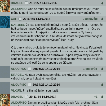
DRAGEL
21:01:27 14.10.2014
ALIQUPISO
: Ono se musí se sexuálními sila mi umět pracovat. Podle
mého to není "samo od sebe". Je to hodně široký a individuální pojem.
GAF
20:57:55 14.10.2014
2 odpovědi
DARJEEL
: že jste tady slušně trpěliví a hodný. Takže děkuju. A jinak, že
holt se budu muset "nějak" snažit dívat se vnitřnim zrakem na něco co
tam zatím nevidím. A nejspíš to pak časem rozpoznám. Ty barvy
vzhledem k určité schopnosti. A že která vlastnost se týká které barvy se
dá vysledovat například podle výkladů čtení aury.
O ty barvy mi šlo protože je to něco hmatatelného. Nevím, že třeba jestli,
když je člověk šťastný a prostupujeho to zrovna jako emoce, tak jestli by
vnitřním zrakem šlo vidět třeba oranžovou. A pak, kdykoliv by člověk v
sobě měl tendenci vnitřním zrakem vidět něco oranžového, tak by věděl
se značnou určitostí, že se to spojuje se štěstím.
ALIQUPISO
20:36:30 14.10.2014
1 odpověď
DRAGEL
: No ráda bych za sebe ručila, ale když jsi jen vykonavatelem
vyšších sil, tak ani vlastně nemůžeš.
ALIQUPISO
20:34:23 14.10.2014
VLKUN
: Jn, s tím můžu jen souhlasit.
DRAGEL
20:11:34 14.10.2014
+1
ALIQUPISO
: šamani pracují se silami, takže bych řekl, proč ne. Sám