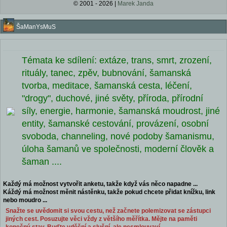
© 2001 - 2026 |
Marek Janda
ŠaManYsMuS
Témata ke sdílení: extáze, trans, smrt, zrození,
rituály, tanec, zpěv, bubnování, šamanská
tvorba, meditace, šamanská cesta, léčení,
"drogy", duchové, jiné světy, příroda, přírodní
síly, energie, harmonie, šamanská moudrost, jiné
entity, šamanské cestování, provázení, osobní
svoboda, channeling, nové podoby šamanismu,
úloha šamanů ve společnosti, moderní člověk a
šaman ....
Každý má možnost vytvořit anketu, takže když vás něco napadne ...
Káždý má možnost měnit nástěnku, takže pokud chcete přidat knížku, link
nebo moudro ...
Snažte se uvědomit si svou cestu, než začnete polemizovat se zástupci
jiných cest. Posuzujte věci vždy z většího měřítka. Mějte na paměti