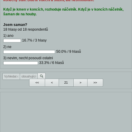
konečný stav. Buďte vděční a slušní, ale nesmlouvaví.
Když je kmen v koncích, rozhoduje náčelník. Když je v koncích náčelník,
šaman de na houby.
Jsem saman?
18 hlasy od 18 respondentů
1) ano
16.7% / 3 hlasy
2) ne
50.0% / 9 hlasů
3) nevim, necht posoudi ostatni
33.3% / 6 hlasů
<<
<
>
>>