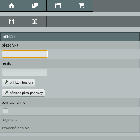
přihlásit
přezdívka
heslo
přihlásit heslem
přihlásit přes passkey
pamatuj si mě
registrace
ztracené heslo?