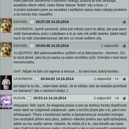
mám jakousi zkušenost s bytostmi Svargy, úžasná je síla Striboga,
praděda všech větrů, nebo třeba Velese "krále" síly a lesa ;-)
S jinými bytostmi jsem se nesetkal s keltkými názvy mám nějaký problém
a do tohoto lidu nepatřím.
DRAGEL
20:07:29 14.10.2014
JASONEKK
: úplně seriózně, před pár měsíci jsem to dělal, ale pak jsem
viděl šamanskou práci s tabákem a to je ode mě ještě daleko, takže když
bych se měl charakterizovat, tak ten co chodí světem síly.
DRAGEL
20:04:46 14.10.2014
1 odpověď
ALIQUPISO
:
Být vykonavatelkou vyšších sil je fakt psycho - bezmoc.
Zní
to dost divně, jako by jsi sama za sebe nechtěla ručit. Vnímám v tom dost
nerovnováhu.
GAF
: Nějak mi tam zní agrese a emoce ... to není moc dobrý kombo.
JASONEKK
20:04:02 14.10.2014
1 odpověď
+1
jen když to tu čtu....mám také dotaz. Je tu někdo, kdo se dokáže prohlásit
za šamana? Jde o seriózní dotaz ;)
VLKUN
19:53:14 14.10.2014
1 odpověď
+4
Aliquipso: řekl, bych, že magická praxe a sex se mohou hezky doplňovat,
nebo také se vzájemně oslabovat - jako s lecčím jiným jde o to, jak k nim
přistupuješ. Třeba v kombinaci tantry a šamanismu je sexuální energie
(ne nezbytně přímo sex) plus, zatímco někoho jiného sex spíš vyčerpává,
takže se mu raději vyhne. Hádám, že může jít o to, zda člověk sex bere
jako čistě fyzický proces nebo i duchovní a jak si umí poradit s energiemi,