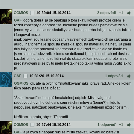
OGMIOS
10:39:04 15.10.2014
2 odpovědi
+1
GAF
: dobra dobra. ja se opakuju o tom skatulkovani protoze cilem je
rozbit koncepty a odprostit se. nicmene pokud budes pamatovat ze sis
jenom vytvoril docasne skatulky a az bude potreba tak je rozpustis tak to
i fungovat muze.
jinak barvy jsou krasne popsany v systemech zabyvajicich se cakrama a
aurou. na to tema je spousta knizek a spousta materialu na netu. ja jsem
driv taky hodne pracoval s barevnou vizualizaci caker, ale ve finale co
jsem se dostal skrz reiki k tomu se dotknout i jinejch osob tak mi doslo ze
kazdej je jinej a nemuzu lidi rvat do skatulek kam nepatrej. proto misto
predstavovani si ze by to melo byt tak nebo tak ja volim radsi vycitit jak to
je.
GAF
10:31:20 15.10.2014
1 odpověď
OGMIOS
: ok, ale já bych to "škatulkování" jaksi právě rád. A někde kolem
těch barev jsem začal bádat.
"Škatulkování" nebo spíš hmatatelnej odpich. Místo vágnosti
rádobyduchovního čehosi o čem všichni mluví a (téměř?) nikdo to
nepoužije, natožpak opakovaně, k nějakejm viditelnejm užitečnostem...
Neříkam to proto, abych Tě prudil...
OGMIOS
10:27:44 15.10.2014
1 odpověď
+1
GAF
: a ja bych ti naopak rekl ze misto zaskatulkovani do barev si