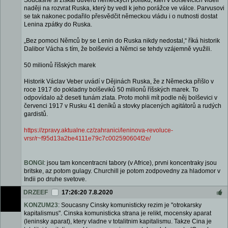
Současně si získal důvěru německých politiků, kteří v bolševicích viděli
naději na rozvrat Ruska, který by vedl k jeho porážce ve válce. Parvusovi
se tak nakonec podařilo přesvědčit německou vládu i o nutnosti dostat
Lenina zpátky do Ruska.
„Bez pomoci Němců by se Lenin do Ruska nikdy nedostal,“ říká historik
Dalibor Vácha s tím, že bolševici a Němci se tehdy vzájemně využili.
50 milionů říšských marek
Historik Václav Veber uvádí v Dějinách Ruska, že z Německa přišlo v
roce 1917 do pokladny bolševiků 50 milionů říšských marek. To
odpovídalo až deseti tunám zlata. Proto mohli mít podle něj bolševici v
červenci 1917 v Rusku 41 deníků a stovky placených agitátorů a rudých
gardistů.
https://zpravy.aktualne.cz/zahranici/leninova-revoluce-
vrsr/r~f95d13a2be4111e79c7c002590604f2e/
BONGI
: jsou tam koncentracni tabory (v Africe), prvni koncentraky jsou
britske, az potom gulagy. Churchill je potom zodpovedny za hladomor v
Indii po druhe svetove.
DRZEEF
17:26:20 7.8.2020
KONZUM23
: Soucasny Cinsky komunisticky rezim je "otrokarsky
kapitalismus". Cinska komunisticka strana je relikt, mocensky aparat
(leninsky aparat), ktery vladne v totalitnim kapitalismu. Takze Cina je