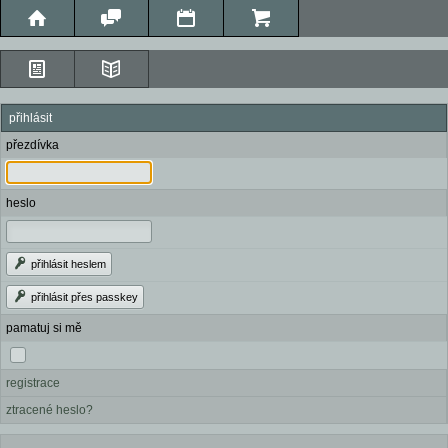
přihlásit
přezdívka
heslo
přihlásit heslem
přihlásit přes passkey
pamatuj si mě
registrace
ztracené heslo?