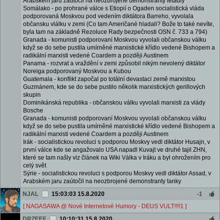
Arabském jaru zaútočil na neozbrojené demonstranty letadly
Somálako - po prohrané válce s Etiopií o Ogaden socialistická vláda
podporovaná Moskvou pod vedením diktátora Barreho, vyvolala
občansku vlálku v zemi (Co tam Američané hladali? Bože to také nevíte,
byla tam na základně Rezoluce Rady bezpečnosti OSN č. 733 a 794)
Granada - komunisti podporovaní Moskvou vyvolali občanskou válku
když se do sebe pustila umírněné marxistické křídlo vedené Bishopem a
radikální marxisti vedené Coardem a později Austinem
Panama - rozvrat a vraždění v zemi způsobil nikým nevolený diktátor
Noreiga podporovaný Moskvou a Kubou
Guatemala - konflikt započal po totální devastaci země marxistou
Guzmánem, kde se do sebe pustilo několik marxistických gerillových
skupin
Dominikánská republika - občanskou válku vyvolali marxisti za vlády
Bosche
Granada - komunisti podporovaní Moskvou vyvolali občanskou válku
když se do sebe pustila umírněné marxistické křídlo vedené Bishopem a
radikální marxisti vedené Coardem a později Austinem
Irák - socialistickou revoluci s podporou Moskvy vedl diktátor Husajn, v
první válce kde se angažovalo USA napadl Kuvajt ve druhé tajil ZHN,
které se tam našly viz článek na Wiki Válka v Iráku a byl ohrožením pro
celý svět
Sýrie - socialistickou revoluci s podporou Moskvy vedl diktátor Assad, v
Arabském jaru zaútočil na neozbrojené demonstranty tanky
NJAL
15:03:03 15.8.2020
-1
[ NAGASAWA @ Nové Internetové Humory - DEUS VULT!!!!1 ]
DRZEEF
10:10:31 15.8.2020