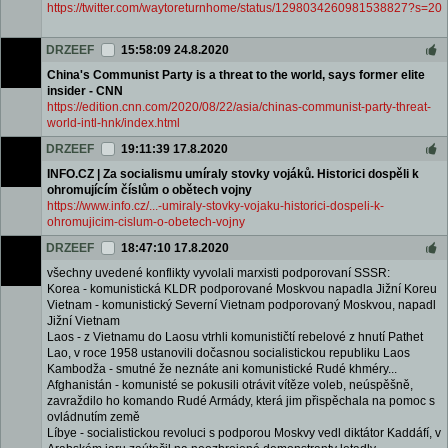
https://twitter.com/waytoreturnhome/status/1298034260981538827?s=20
DRZEEF
15:58:09 24.8.2020
China's Communist Party is a threat to the world, says former elite
insider - CNN
https://edition.cnn.com/2020/08/22/asia/chinas-communist-party-threat-
world-intl-hnk/index.html
DRZEEF
19:11:39 17.8.2020
INFO.CZ | Za socialismu umíraly stovky vojáků. Historici dospěli k
ohromujícím číslům o obětech vojny
https://www.info.cz/...-umiraly-stovky-vojaku-historici-dospeli-k-
ohromujicim-cislum-o-obetech-vojny
DRZEEF
18:47:10 17.8.2020
všechny uvedené konflikty vyvolali marxisti podporovaní SSSR:
Korea - komunistická KLDR podporované Moskvou napadla Jižní Koreu
Vietnam - komunistický Severní Vietnam podporovaný Moskvou, napadl
Jižní Vietnam
Laos - z Vietnamu do Laosu vtrhli komunističtí rebelové z hnutí Pathet
Lao, v roce 1958 ustanovili dočasnou socialistickou republiku Laos
Kambodža - smutné že neznáte ani komunistické Rudé khméry...
Afghanistán - komunisté se pokusili otrávit vítěze voleb, neúspěšně,
zavraždilo ho komando Rudé Armády, která jim přispěchala na pomoc s
ovládnutím země
Líbye - socialistickou revoluci s podporou Moskvy vedl diktátor Kaddáfí, v