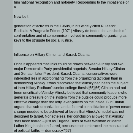
him national recognition and notoriety. Responding to the impatience of
a
New Left
generation of activists in the 1960s, in his widely cited Rules for
Radicals: A Pragmatic Primer (1971) Alinsky defended the arts both of
confrontation and of compromise involved in community organizing as
keys to the struggle for social justice.
Influence on Hillary Clinton and Barack Obama
Once it appeared that links could be drawn between Alinsky and two
major Democratic-Party presidential hopefuls, Senator Hillary Clinton
and Senator, later President, Barack Obama, conservatives were
interested less in appropriating from the organizing tactician than in
demonizing Alinsky. It was discovered that Alinsky had been the subject
of then Hillary Rodham's senior college thesis.[65][66] Clinton had not
been uncritical of Alinsky. Alinsky believed that community leaders who
generate pressure on the system from the outside could produce more
effective change than the lofty lever-pullers on the inside. But Clinton
argued that sub-urbanization and a federal consolidation of power meant
change needed to be achieved at levels that Alinsky's model was not
designed to target. Nonetheless, her conclusion allowed that Alinsky
"has been feared – just as Eugene Debs or Walt Whitman or Martin
Luther King has been feared, because each embraced the most radical
of political faiths — democracy."[67]