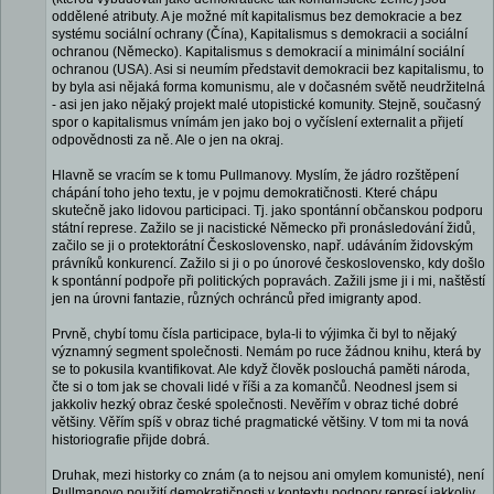
oddělené atributy. A je možné mít kapitalismus bez demokracie a bez
systému sociální ochrany (Čína), Kapitalismus s demokracii a sociální
ochranou (Německo). Kapitalismus s demokracií a minimální sociální
ochranou (USA). Asi si neumím představit demokracii bez kapitalismu, to
by byla asi nějaká forma komunismu, ale v dočasném světě neudržitelná
- asi jen jako nějaký projekt malé utopistické komunity. Stejně, současný
spor o kapitalismus vnímám jen jako boj o vyčíslení externalit a přijetí
odpovědnosti za ně. Ale o jen na okraj.
Hlavně se vracím se k tomu Pullmanovy. Myslím, že jádro rozštěpení
chápání toho jeho textu, je v pojmu demokratičnosti. Které chápu
skutečně jako lidovou participaci. Tj. jako spontánní občanskou podporu
státní represe. Zažilo se ji nacistické Německo při pronásledování židů,
začilo se ji o protektorátní Československo, např. udáváním židovským
právníků konkurencí. Zažilo si ji o po únorové československo, kdy došlo
k spontánní podpoře při politických popravách. Zažili jsme ji i mi, naštěstí
jen na úrovni fantazie, různých ochránců před imigranty apod.
Prvně, chybí tomu čísla participace, byla-li to výjimka či byl to nějaký
významný segment společnosti. Nemám po ruce žádnou knihu, která by
se to pokusila kvantifikovat. Ale když člověk poslouchá paměti národa,
čte si o tom jak se chovali lidé v říši a za komančů. Neodnesl jsem si
jakkoliv hezký obraz české společnosti. Nevěřím v obraz tiché dobré
většiny. Věřím spíš v obraz tiché pragmatické většiny. V tom mi ta nová
historiografie přijde dobrá.
Druhak, mezi historky co znám (a to nejsou ani omylem komunisté), není
Pullmanovo použití demokratičnosti v kontextu podpory represí jakkoliv