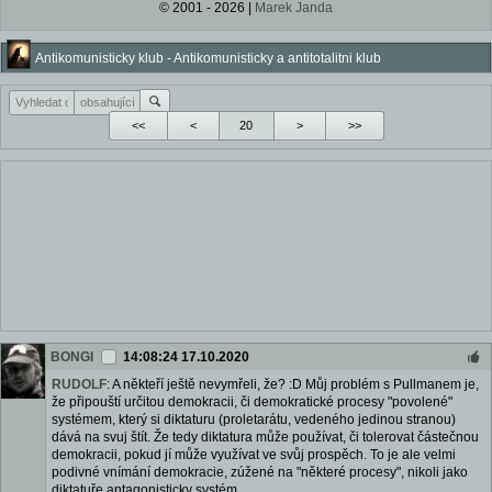
© 2001 - 2026 |
Marek Janda
Antikomunisticky klub - Antikomunisticky a antitotalitni klub
<<
<
>
>>
BONGI
14:08:24 17.10.2020
RUDOLF
: A někteří ještě nevymřeli, že? :D Můj problém s Pullmanem je,
že připouští určitou demokracii, či demokratické procesy "povolené"
systémem, který si diktaturu (proletarátu, vedeného jedinou stranou)
dává na svuj štít. Že tedy diktatura může používat, či tolerovat částečnou
demokracii, pokud jí může využívat ve svůj prospěch. To je ale velmi
podivné vnímání demokracie, zúžené na "některé procesy", nikoli jako
diktatuře antagonisticky systém.