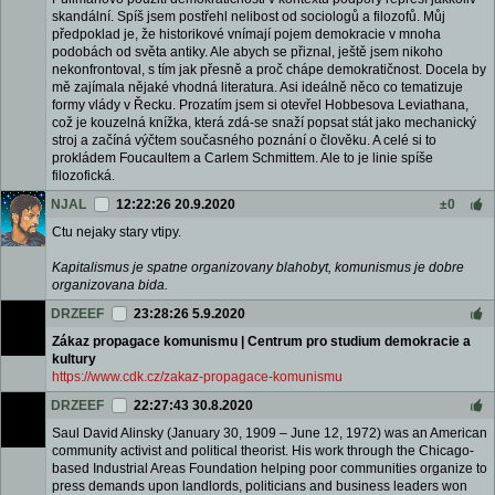
skandální. Spíš jsem postřehl nelibost od sociologů a filozofů. Můj
předpoklad je, že historikové vnímají pojem demokracie v mnoha
podobách od světa antiky. Ale abych se přiznal, ještě jsem nikoho
nekonfrontoval, s tím jak přesně a proč chápe demokratičnost. Docela by
mě zajímala nějaké vhodná literatura. Asi ideálně něco co tematizuje
formy vlády v Řecku. Prozatím jsem si otevřel Hobbesova Leviathana,
což je kouzelná knížka, která zdá-se snaží popsat stát jako mechanický
stroj a začíná výčtem současného poznání o člověku. A celé si to
prokládem Foucaultem a Carlem Schmittem. Ale to je linie spíše
filozofická.
NJAL
12:22:26 20.9.2020
±0
Ctu nejaky stary vtipy.
Kapitalismus je spatne organizovany blahobyt, komunismus je dobre
organizovana bida.
DRZEEF
23:28:26 5.9.2020
Zákaz propagace komunismu | Centrum pro studium demokracie a
kultury
https://www.cdk.cz/zakaz-propagace-komunismu
DRZEEF
22:27:43 30.8.2020
Saul David Alinsky (January 30, 1909 – June 12, 1972) was an American
community activist and political theorist. His work through the Chicago-
based Industrial Areas Foundation helping poor communities organize to
press demands upon landlords, politicians and business leaders won