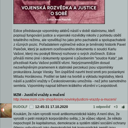
Edice představuje vzpomínky aktérů násilí v době stalinismu, kteří
popisují fungování justice a vojenské rozvědky nikoliv z pohledu obětí
totalitního režimu, ale vysvětlují ho jako jeho pachatelé a spolupachatelé
z různých pozic. Pořadatelem vyjímečné edice je brněnský historik Pavel
Paleček, který je autorem oceňovaného dokumentu o soudci Karlu
Vašovi, který mu poskytl filmový rozhovor o svých zločinech. Edice
přináší mimo jiné i dokumenty spojené s působením "soudce Kata", jak
přezdívali Karlu Vašovi političtí vězni. Nejvýznamnějším dosud
nezveřejněným pramenem k stalinské perzekuci jsou vzpomínky
prokurátora Juraje Viesky. Ten úspěšně navrhl trest smrti pro poslankyni
Miladu Horákovou. Podílel se také na tvorbě a výkladu legislativy, která
násilí a justiční vraždy v Československu umožnila - než jeho samotného
semlela. Vzpomínky napsal během krátkého věznění v Leopoldově.
MZM - Justiční vraždy a mučení
http://www.mzm.cz/e-shop/knizni-novinky/justicni-vrazdy-a-muceni/
RUDOLF
12:45:31 17.10.2020
1 odpověď
+3
Koukám, že nám vyrostli nové antikomunistické kádry. A není divu, že
vyrostli v petri miských korporátního světa;.) Je vůbec vtipné, že někdo
nepochopil že kapitalismus, demokracie a systém státní sociální ochrany
(kterou vybudovali jako demokratické tak komunistické země) jsou