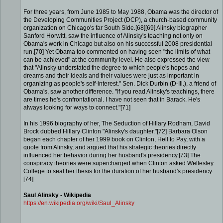
For three years, from June 1985 to May 1988, Obama was the director of
the Developing Communities Project (DCP), a church-based community
organization on Chicago's far South Side.[68][69] Alinsky biographer
Sanford Horwitt, saw the influence of Alinsky's teaching not only on
Obama's work in Chicago but also on his successful 2008 presidential
run.[70] Yet Obama too commented on having seen "the limits of what
can be achieved" at the community level. He also expressed the view
that "Alinsky understated the degree to which people's hopes and
dreams and their ideals and their values were just as important in
organizing as people's self-interest." Sen. Dick Durbin (D-Ill.), a friend of
Obama's, saw another difference. "If you read Alinsky's teachings, there
are times he's confrontational. I have not seen that in Barack. He's
always looking for ways to connect."[71]
In his 1996 biography of her, The Seduction of Hillary Rodham, David
Brock dubbed Hillary Clinton "Alinsky's daughter."[72] Barbara Olson
began each chapter of her 1999 book on Clinton, Hell to Pay, with a
quote from Alinsky, and argued that his strategic theories directly
influenced her behavior during her husband's presidency.[73] The
conspiracy theories were supercharged when Clinton asked Wellesley
College to seal her thesis for the duration of her husband's presidency.
[74]
Saul Alinsky - Wikipedia
https://en.wikipedia.org/wiki/Saul_Alinsky