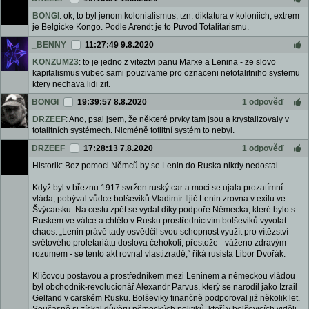
BONGI
: ok, to byl jenom kolonialismus, tzn. diktatura v koloniich, extrem
je Belgicke Kongo. Podle Arendt je to Puvod Totalitarismu.
_BENNY
11:27:49 9.8.2020
KONZUM23
: to je jedno z viteztvi panu Marxe a Lenina - ze slovo
kapitalismus vubec sami pouzivame pro oznaceni netotalitniho systemu
ktery nechava lidi zit.
BONGI
19:39:57 8.8.2020
1 odpověď
DRZEEF
: Ano, psal jsem, že některé prvky tam jsou a krystalizovaly v
totalitních systémech. Nicméně totlitní systém to nebyl.
DRZEEF
17:28:13 7.8.2020
1 odpověď
Historik: Bez pomoci Němců by se Lenin do Ruska nikdy nedostal
Když byl v březnu 1917 svržen ruský car a moci se ujala prozatímní
vláda, pobýval vůdce bolševiků Vladimír Iljič Lenin zrovna v exilu ve
Švýcarsku. Na cestu zpět se vydal díky podpoře Německa, které bylo s
Ruskem ve válce a chtělo v Rusku prostřednictvím bolševiků vyvolat
chaos. „Lenin právě tady osvědčil svou schopnost využít pro vítězství
světového proletariátu doslova čehokoli, přestože - váženo zdravým
rozumem - se tento akt rovnal vlastizradě,“ říká rusista Libor Dvořák.
Klíčovou postavou a prostředníkem mezi Leninem a německou vládou
byl obchodník-revolucionář Alexandr Parvus, který se narodil jako Izrail
Gelfand v carském Rusku. Bolševiky finančně podporoval již několik let.