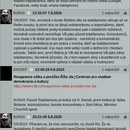
totalitni kapitalismus, ktery se snazi prenest do celeho sveta (Google,
Facebook, velky bratr, umela inteligence).
BONGI
13:32:07 7.8.2020
1 odpověď
DRZEEF
: Vím, nicméně v tomto třídílém díle se totalitarismu věnuje až ve
třetím svazku, ty první dva se týkají antisemitismu a imperialismu, které
možná počaly některé prvky krystalizované pak v totalitních režimech.
Nicméně rozhodně nezmiňuje VB jako původ totalitarismu. Koneckonců,
ona znala v té době jen dva tyto systémy - nacistický a komunistický.
Kromě toho Arendtová je jen jedna z mnoha, kteří se totalitarismem
zabývali a publikovali. A je mezi nimi velký rozdíl v definicích i hledání
původu. Takže ano, první třetina je VB ale to neznamená VB jako zdroj
totalitarismu. Nicméně přiznám, že v tom nejsem silný v kramflecích a je
to jen můj názor, víceméně opřený o nějaké výtahy a hodnocení.
DRZEEF
23:46:28 6.8.2020
1 odpověď
Reaganova válka a porážka Říše zla | Centrum pro studium
demokracie a kultury
https://www.cdk.cz/reaganova-valka-porazka-rise-zla
BONGI
: Puvod Totalitarismu je kniha od H. Arendt, prvni tretina je Velka
Britanie, kolonialismus, burske koncentraky v Jizni Africe, Winston
Churchill apod.
BONGI
20:21:45 6.8.2020
1 odpověď
DRZEEF
: Přiznám se, že moc nerozumím, co chceš říct. Že ve
feudalismu či starších uskupeních nemůžeme hledat demokracii (kromě