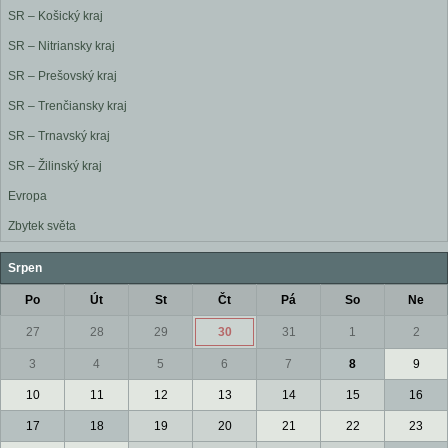
SR – Košický kraj
SR – Nitriansky kraj
SR – Prešovský kraj
SR – Trenčiansky kraj
SR – Trnavský kraj
SR – Žilinský kraj
Evropa
Zbytek světa
Srpen
Po
Út
St
Čt
Pá
So
Ne
27
28
29
30
31
1
2
3
4
5
6
7
8
9
10
11
12
13
14
15
16
17
18
19
20
21
22
23