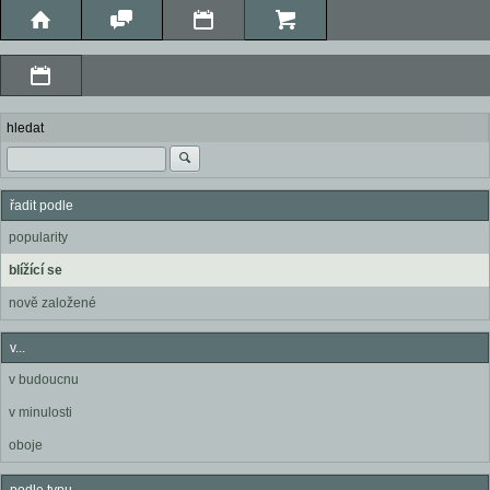
hledat
řadit podle
popularity
blížící se
nově založené
v...
v budoucnu
v minulosti
oboje