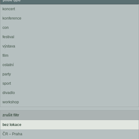
podle typu
koncert
konference
con
festival
výstava
film
ostatní
party
sport
divadlo
workshop
zrušit filtr
bez lokace
ČR – Praha