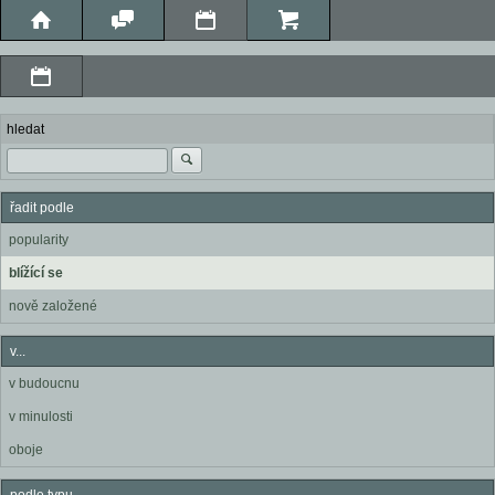
hledat
řadit podle
popularity
blížící se
nově založené
v...
v budoucnu
v minulosti
oboje