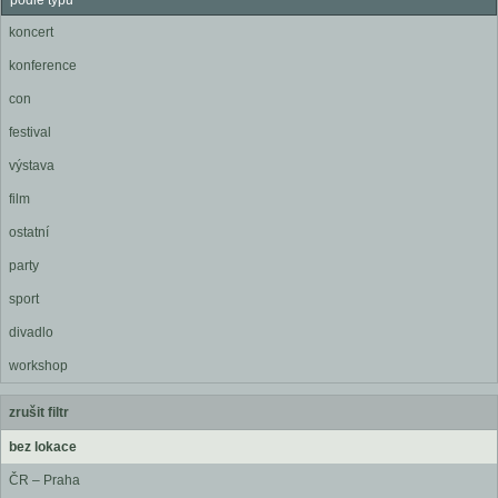
podle typu
koncert
konference
con
festival
výstava
film
ostatní
party
sport
divadlo
workshop
zrušit filtr
bez lokace
ČR – Praha