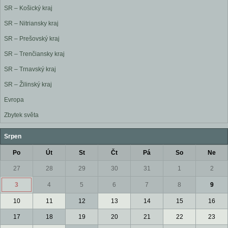
SR – Košický kraj
SR – Nitriansky kraj
SR – Prešovský kraj
SR – Trenčiansky kraj
SR – Trnavský kraj
SR – Žilinský kraj
Evropa
Zbytek světa
Srpen
Po
Út
St
Čt
Pá
So
Ne
27
28
29
30
31
1
2
3
4
5
6
7
8
9
10
11
12
13
14
15
16
17
18
19
20
21
22
23