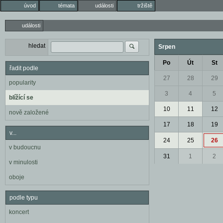
úvod
témata
události
tržiště
události
hledat
Srpen
Po
Út
St
řadit podle
27
28
29
popularity
3
4
5
blížící se
10
11
12
nově založené
17
18
19
v...
24
25
26
v budoucnu
31
1
2
v minulosti
oboje
podle typu
koncert