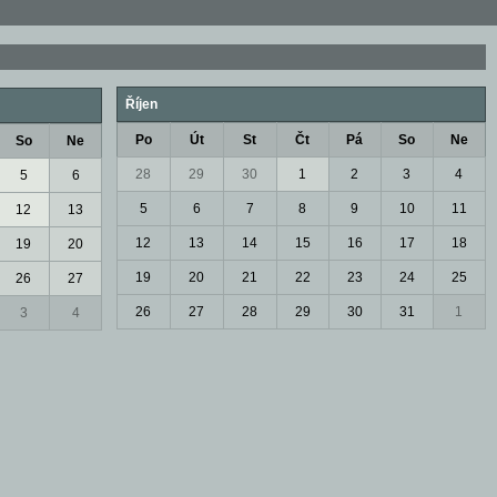
Říjen
Po
Út
St
Čt
Pá
So
Ne
So
Ne
28
29
30
1
2
3
4
5
6
5
6
7
8
9
10
11
12
13
12
13
14
15
16
17
18
19
20
19
20
21
22
23
24
25
26
27
26
27
28
29
30
31
1
3
4