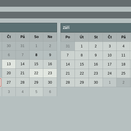
Září
Čt
Pá
So
Ne
Po
Út
St
Čt
Pá
30
31
1
2
31
1
2
3
4
6
7
8
9
7
8
9
10
11
13
14
15
16
14
15
16
17
18
20
21
22
23
21
22
23
24
25
27
28
29
30
28
29
30
1
2
3
4
5
6