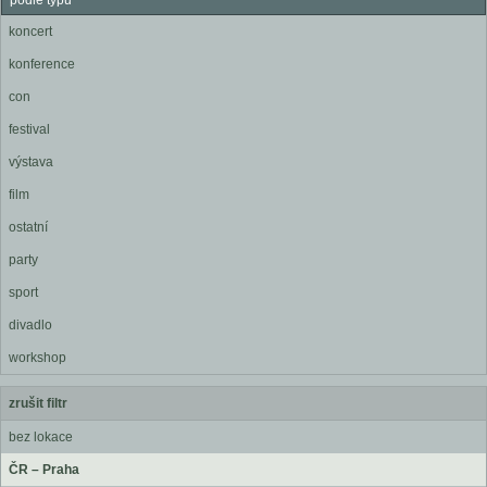
podle typu
koncert
konference
con
festival
výstava
film
ostatní
party
sport
divadlo
workshop
zrušit filtr
bez lokace
ČR – Praha