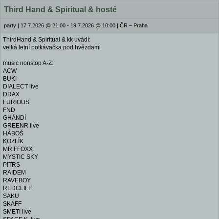
Third Hand & Spiritual & hosté
party
|
17.7.2026 @ 21:00 - 19.7.2026 @ 10:00
|
ČR – Praha
ThirdHand & Spiritual & kk uvádí:
velká letní potkávačka pod hvězdami
music nonstop A-Z:
ACW
BUKI
DIALECT live
DRAX
FURIOUS
FND
GHÁNDÍ
GREENR live
HÁBOŠ
KOZLÍK
MR.FFOXX
MYSTIC SKY
PITRS
RAIDEM
RAVEBOY
REDCLIFF
SAKU
SKAFF
SMETI live