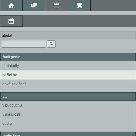
hledat
řadit podle
popularity
blížící se
nově založené
v...
v budoucnu
v minulosti
oboje