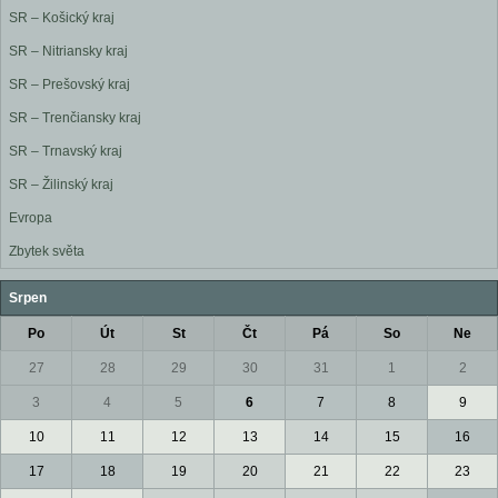
SR – Košický kraj
SR – Nitriansky kraj
SR – Prešovský kraj
SR – Trenčiansky kraj
SR – Trnavský kraj
SR – Žilinský kraj
Evropa
Zbytek světa
Srpen
Po
Út
St
Čt
Pá
So
Ne
27
28
29
30
31
1
2
3
4
5
6
7
8
9
10
11
12
13
14
15
16
17
18
19
20
21
22
23