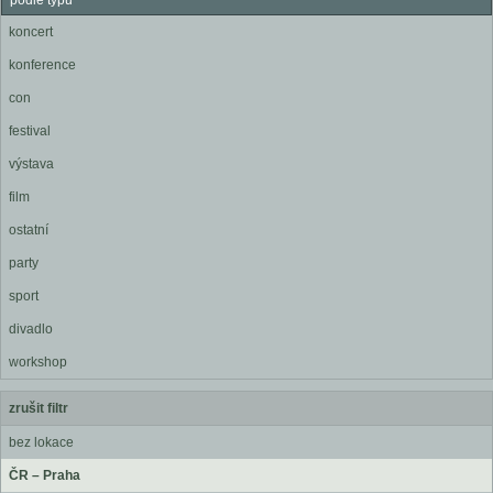
podle typu
koncert
konference
con
festival
výstava
film
ostatní
party
sport
divadlo
workshop
zrušit filtr
bez lokace
ČR – Praha