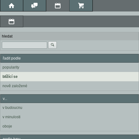
hledat
řadit podle
popularity
blížící se
nově založené
v...
v budoucnu
v minulosti
oboje