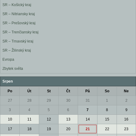
SR – Košický kraj
SR – Nitriansky kraj
SR – Prešovský kraj
SR – Trenčiansky kraj
SR – Trnavský kraj
SR – Žilinský kraj
Evropa
Zbytek světa
Srpen
Po
Út
St
Čt
Pá
So
Ne
27
28
29
30
31
1
2
3
4
5
6
7
8
9
10
11
12
13
14
15
16
17
18
19
20
21
22
23