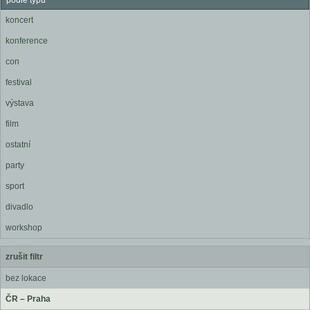
podle typu
koncert
konference
con
festival
výstava
film
ostatní
party
sport
divadlo
workshop
zrušit filtr
bez lokace
ČR – Praha