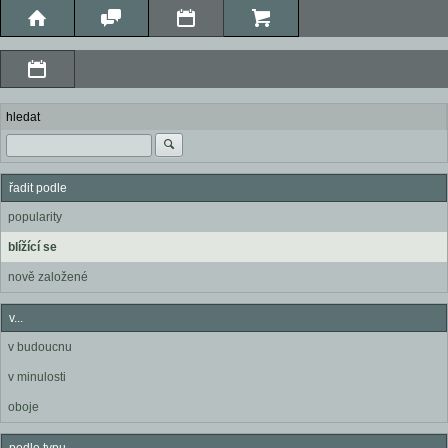
hledat
řadit podle
popularity
blížící se
nově založené
v...
v budoucnu
v minulosti
oboje