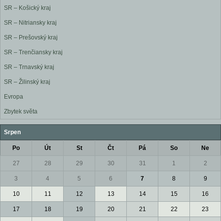
SR – Košický kraj
SR – Nitriansky kraj
SR – Prešovský kraj
SR – Trenčiansky kraj
SR – Trnavský kraj
SR – Žilinský kraj
Evropa
Zbytek světa
Srpen
Po
Út
St
Čt
Pá
So
Ne
27
28
29
30
31
1
2
3
4
5
6
7
8
9
10
11
12
13
14
15
16
17
18
19
20
21
22
23