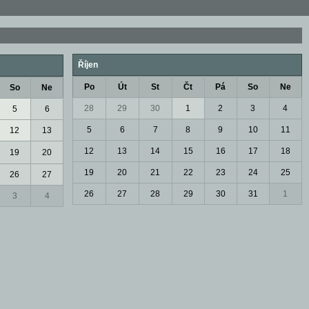
Říjen
Po
Út
St
Čt
Pá
So
Ne
So
Ne
28
29
30
1
2
3
4
5
6
5
6
7
8
9
10
11
12
13
12
13
14
15
16
17
18
19
20
19
20
21
22
23
24
25
26
27
26
27
28
29
30
31
1
3
4