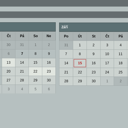
Září
Čt
Pá
So
Ne
Po
Út
St
Čt
Pá
30
31
1
2
31
1
2
3
4
6
7
8
9
7
8
9
10
11
13
14
15
16
14
15
16
17
18
20
21
22
23
21
22
23
24
25
27
28
29
30
28
29
30
1
2
3
4
5
6