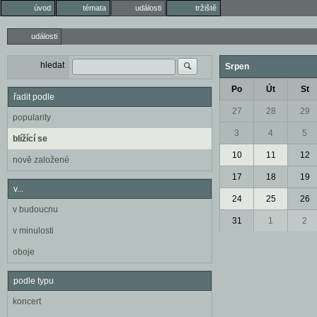
úvod
témata
události
tržiště
události
hledat
Srpen
Po
Út
St
řadit podle
27
28
29
popularity
3
4
5
blížící se
10
11
12
nově založené
17
18
19
v...
24
25
26
v budoucnu
31
1
2
v minulosti
oboje
podle typu
koncert