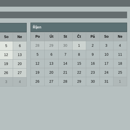
Říjen
Po
Út
St
Čt
Pá
So
Ne
So
Ne
28
29
30
1
2
3
4
5
6
5
6
7
8
9
10
11
12
13
12
13
14
15
16
17
18
19
20
19
20
21
22
23
24
25
26
27
26
27
28
29
30
31
1
3
4