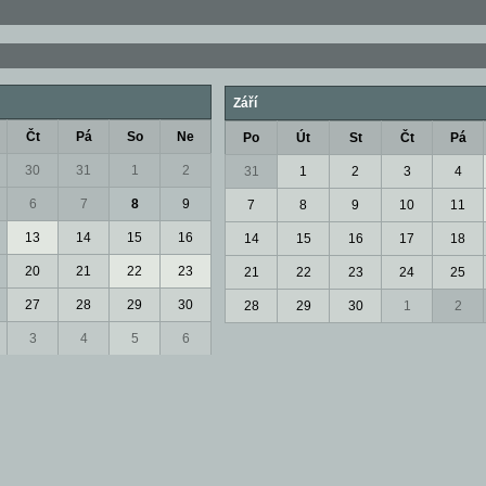
Září
Čt
Pá
So
Ne
Po
Út
St
Čt
Pá
30
31
1
2
31
1
2
3
4
6
7
8
9
7
8
9
10
11
13
14
15
16
14
15
16
17
18
20
21
22
23
21
22
23
24
25
27
28
29
30
28
29
30
1
2
3
4
5
6