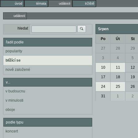
úvod
témata
události
tržiště
události
hledat
Srpen
Po
Út
St
řadit podle
27
28
29
popularity
3
4
5
blížící se
10
11
12
nově založené
17
18
19
v...
24
25
26
v budoucnu
31
1
2
v minulosti
oboje
podle typu
koncert