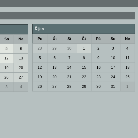
Říjen
Po
Út
St
Čt
Pá
So
Ne
So
Ne
28
29
30
1
2
3
4
5
6
5
6
7
8
9
10
11
12
13
12
13
14
15
16
17
18
19
20
19
20
21
22
23
24
25
26
27
26
27
28
29
30
31
1
3
4