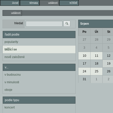
úvod
témata
události
tržiště
události
hledat
Srpen
Po
Út
St
řadit podle
27
28
29
popularity
3
4
5
blížící se
10
11
12
nově založené
17
18
19
v...
24
25
26
v budoucnu
31
1
2
v minulosti
oboje
podle typu
koncert