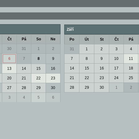
Září
Čt
Pá
So
Ne
Po
Út
St
Čt
Pá
30
31
1
2
31
1
2
3
4
6
7
8
9
7
8
9
10
11
14
15
16
17
18
13
14
15
16
21
22
23
24
25
20
21
22
23
28
29
30
1
2
27
28
29
30
3
4
5
6