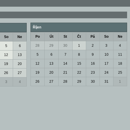
Říjen
Po
Út
St
Čt
Pá
So
Ne
So
Ne
28
29
30
1
2
3
4
5
6
5
6
7
8
9
10
11
12
13
12
13
14
15
16
17
18
19
20
19
20
21
22
23
24
25
26
27
26
27
28
29
30
31
1
3
4