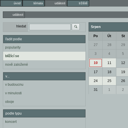
úvod
témata
události
tržiště
události
hledat
Srpen
Po
Út
St
řadit podle
27
28
29
popularity
3
4
5
blížící se
10
11
12
nově založené
17
18
19
v...
24
25
26
v budoucnu
31
1
2
v minulosti
oboje
podle typu
koncert