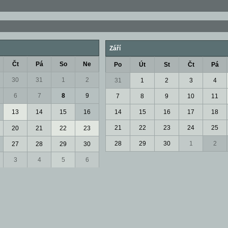
Září
Čt
Pá
So
Ne
Po
Út
St
Čt
Pá
30
31
1
2
31
1
2
3
4
6
7
8
9
7
8
9
10
11
13
14
15
16
14
15
16
17
18
21
22
23
24
25
20
21
22
23
28
29
30
1
2
27
28
29
30
3
4
5
6