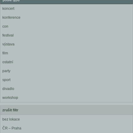
podle typu
koncert
konference
con
festival
výstava
film
ostatní
party
sport
divadlo
workshop
zrušit filtr
bez lokace
ČR – Praha