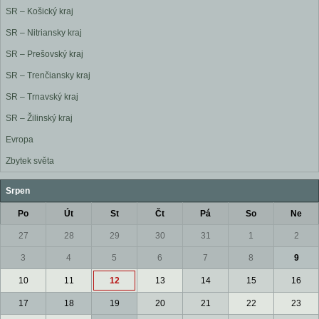
SR – Košický kraj
SR – Nitriansky kraj
SR – Prešovský kraj
SR – Trenčiansky kraj
SR – Trnavský kraj
SR – Žilinský kraj
Evropa
Zbytek světa
Srpen
Po
Út
St
Čt
Pá
So
Ne
27
28
29
30
31
1
2
3
4
5
6
7
8
9
10
11
12
13
14
15
16
17
18
19
20
21
22
23