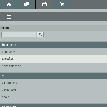
hledat
řadit podle
popularity
blížící se
nově založené
v...
v budoucnu
v minulosti
oboje