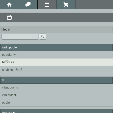
hledat
řadit podle
popularity
blížící se
nově založené
v...
v budoucnu
v minulosti
oboje