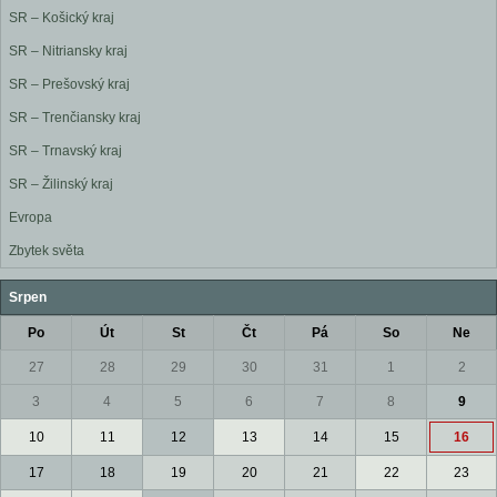
SR – Košický kraj
SR – Nitriansky kraj
SR – Prešovský kraj
SR – Trenčiansky kraj
SR – Trnavský kraj
SR – Žilinský kraj
Evropa
Zbytek světa
Srpen
Po
Út
St
Čt
Pá
So
Ne
27
28
29
30
31
1
2
3
4
5
6
7
8
9
10
11
12
13
14
15
16
17
18
19
20
21
22
23