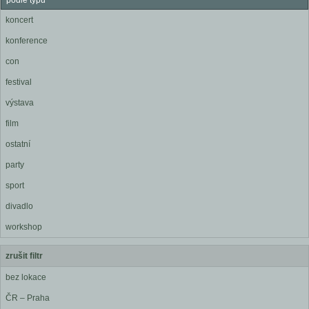
podle typu
koncert
konference
con
festival
výstava
film
ostatní
party
sport
divadlo
workshop
zrušit filtr
bez lokace
ČR – Praha