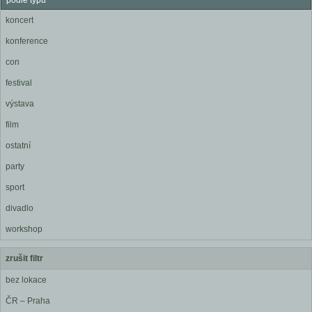
podle typu
koncert
konference
con
festival
výstava
film
ostatní
party
sport
divadlo
workshop
zrušit filtr
bez lokace
ČR – Praha