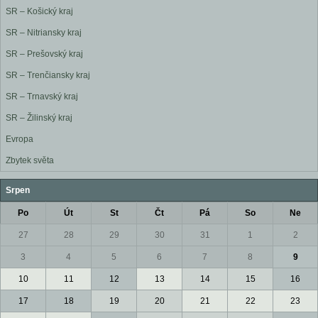
SR – Košický kraj
SR – Nitriansky kraj
SR – Prešovský kraj
SR – Trenčiansky kraj
SR – Trnavský kraj
SR – Žilinský kraj
Evropa
Zbytek světa
Srpen
Po
Út
St
Čt
Pá
So
Ne
27
28
29
30
31
1
2
3
4
5
6
7
8
9
10
11
12
13
14
15
16
17
18
19
20
21
22
23