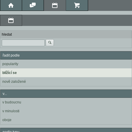
hledat
řadit podle
popularity
blížící se
nově založené
v...
v budoucnu
v minulosti
oboje