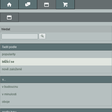
hledat
řadit podle
popularity
blížící se
nově založené
v...
v budoucnu
v minulosti
oboje