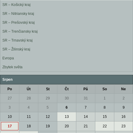
SR – Košický kraj
SR – Nitriansky kraj
SR – Prešovský kraj
SR – Trenčiansky kraj
SR – Trnavský kraj
SR – Žilinský kraj
Evropa
Zbytek světa
Srpen
Po
Út
St
Čt
Pá
So
Ne
27
28
29
30
31
1
2
3
4
5
6
7
8
9
10
11
12
13
14
15
16
17
18
19
20
21
22
23