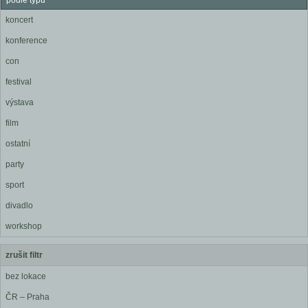
podle typu
koncert
konference
con
festival
výstava
film
ostatní
party
sport
divadlo
workshop
zrušit filtr
bez lokace
ČR – Praha