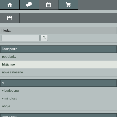
hledat
řadit podle
popularity
blížící se
nově založené
v...
v budoucnu
v minulosti
oboje