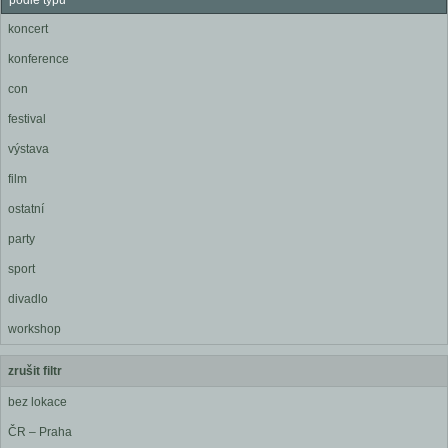
podle typu
koncert
konference
con
festival
výstava
film
ostatní
party
sport
divadlo
workshop
zrušit filtr
bez lokace
ČR – Praha