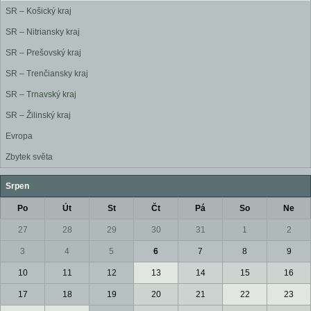
SR – Košický kraj
SR – Nitriansky kraj
SR – Prešovský kraj
SR – Trenčiansky kraj
SR – Trnavský kraj
SR – Žilinský kraj
Evropa
Zbytek světa
Srpen
Po
Út
St
Čt
Pá
So
Ne
27
28
29
30
31
1
2
3
4
5
6
7
8
9
10
11
12
13
14
15
16
17
18
19
20
21
22
23