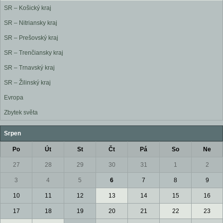
SR – Košický kraj
SR – Nitriansky kraj
SR – Prešovský kraj
SR – Trenčiansky kraj
SR – Trnavský kraj
SR – Žilinský kraj
Evropa
Zbytek světa
Srpen
Po
Út
St
Čt
Pá
So
Ne
27
28
29
30
31
1
2
3
4
5
6
7
8
9
10
11
12
13
14
15
16
17
18
19
20
21
22
23