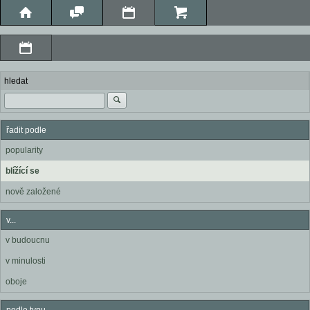
hledat
řadit podle
popularity
blížící se
nově založené
v...
v budoucnu
v minulosti
oboje