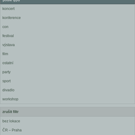
podle typu
koncert
konference
con
festival
výstava
film
ostatní
party
sport
divadlo
workshop
zrušit filtr
bez lokace
ČR – Praha