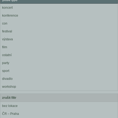
podle typu
koncert
konference
con
festival
výstava
film
ostatní
party
sport
divadlo
workshop
zrušit filtr
bez lokace
ČR – Praha