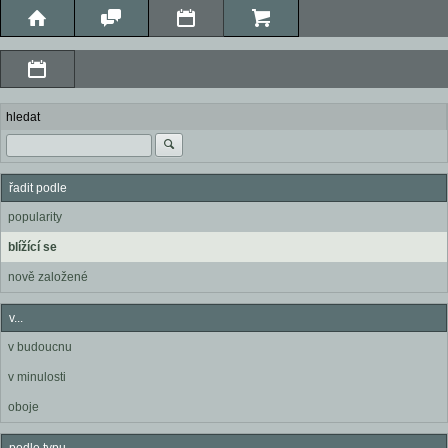
hledat
řadit podle
popularity
blížící se
nově založené
v...
v budoucnu
v minulosti
oboje