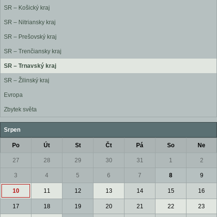
SR – Košický kraj
SR – Nitriansky kraj
SR – Prešovský kraj
SR – Trenčiansky kraj
SR – Trnavský kraj
SR – Žilinský kraj
Evropa
Zbytek světa
Srpen
Po
Út
St
Čt
Pá
So
Ne
27
28
29
30
31
1
2
3
4
5
6
7
8
9
10
11
12
13
14
15
16
17
18
19
20
21
22
23