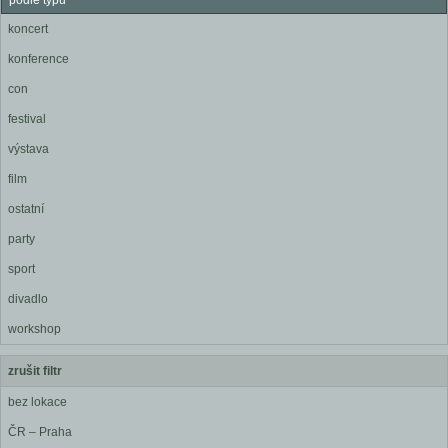
podle typu
koncert
konference
con
festival
výstava
film
ostatní
party
sport
divadlo
workshop
zrušit filtr
bez lokace
ČR – Praha