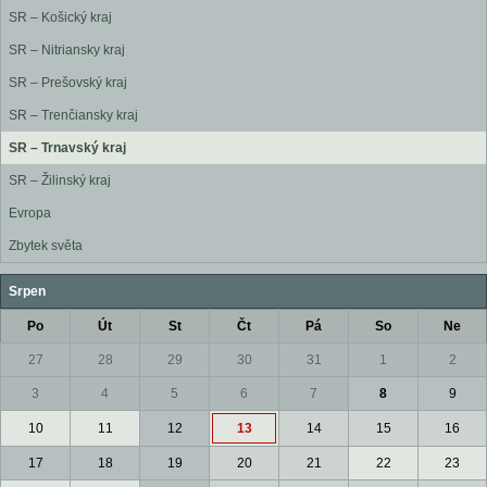
SR – Košický kraj
SR – Nitriansky kraj
SR – Prešovský kraj
SR – Trenčiansky kraj
SR – Trnavský kraj
SR – Žilinský kraj
Evropa
Zbytek světa
Srpen
Po
Út
St
Čt
Pá
So
Ne
27
28
29
30
31
1
2
3
4
5
6
7
8
9
10
11
12
13
14
15
16
17
18
19
20
21
22
23