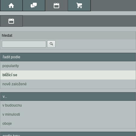
hledat
řadit podle
popularity
blížící se
nově založené
v...
v budoucnu
v minulosti
oboje