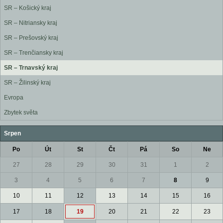
SR – Košický kraj
SR – Nitriansky kraj
SR – Prešovský kraj
SR – Trenčiansky kraj
SR – Trnavský kraj
SR – Žilinský kraj
Evropa
Zbytek světa
Srpen
Po
Út
St
Čt
Pá
So
Ne
27
28
29
30
31
1
2
3
4
5
6
7
8
9
10
11
12
13
14
15
16
17
18
19
20
21
22
23