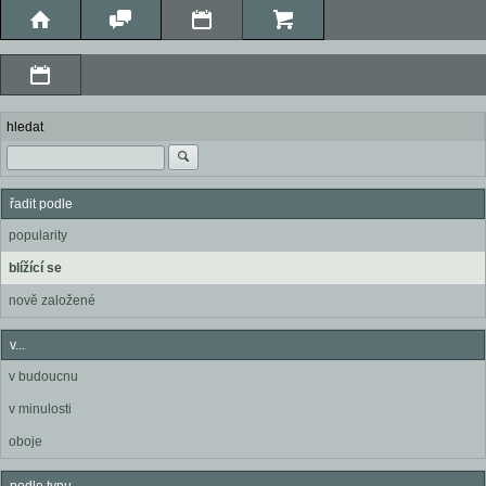
hledat
řadit podle
popularity
blížící se
nově založené
v...
v budoucnu
v minulosti
oboje