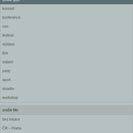
podle typu
koncert
konference
con
festival
výstava
film
ostatní
party
sport
divadlo
workshop
zrušit filtr
bez lokace
ČR – Praha