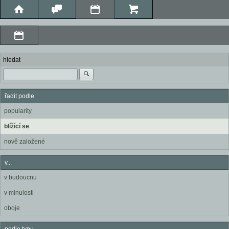
hledat
řadit podle
popularity
blížící se
nově založené
v...
v budoucnu
v minulosti
oboje