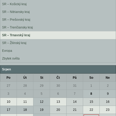
SR – Košický kraj
SR – Nitriansky kraj
SR – Prešovský kraj
SR – Trenčiansky kraj
SR – Trnavský kraj
SR – Žilinský kraj
Evropa
Zbytek světa
Srpen
Po
Út
St
Čt
Pá
So
Ne
27
28
29
30
31
1
2
3
4
5
6
7
8
9
10
11
12
13
14
15
16
17
18
19
20
21
22
23