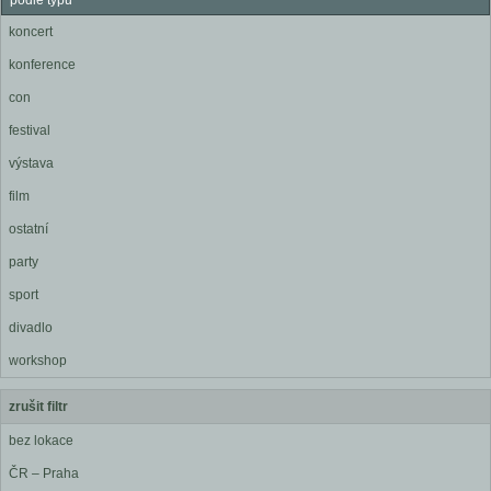
podle typu
koncert
konference
con
festival
výstava
film
ostatní
party
sport
divadlo
workshop
zrušit filtr
bez lokace
ČR – Praha