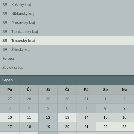
SR – Košický kraj
SR – Nitriansky kraj
SR – Prešovský kraj
SR – Trenčiansky kraj
SR – Trnavský kraj
SR – Žilinský kraj
Evropa
Zbytek světa
Srpen
Po
Út
St
Čt
Pá
So
Ne
27
28
29
30
31
1
2
3
4
5
6
7
8
9
10
11
12
13
14
15
16
17
18
19
20
21
22
23