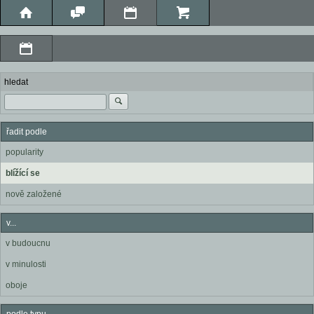
hledat
řadit podle
popularity
blížící se
nově založené
v...
v budoucnu
v minulosti
oboje