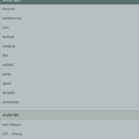
podle typu
koncert
konference
con
festival
výstava
film
ostatní
party
sport
divadlo
workshop
zrušit filtr
bez lokace
ČR – Praha