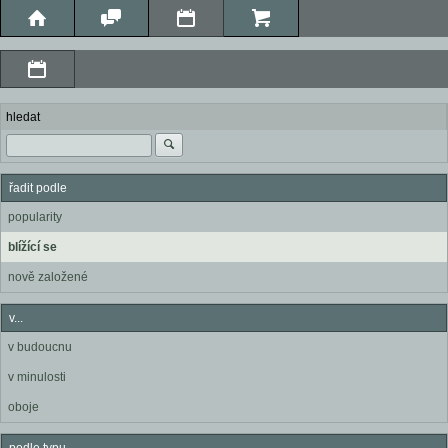
hledat
řadit podle
popularity
blížící se
nově založené
v...
v budoucnu
v minulosti
oboje