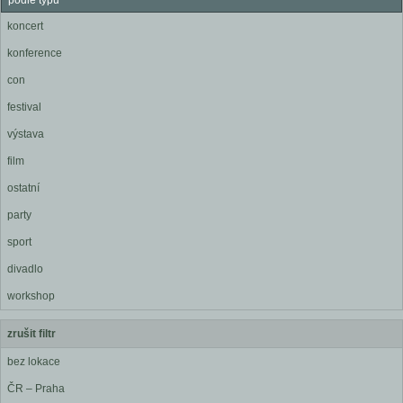
podle typu
koncert
konference
con
festival
výstava
film
ostatní
party
sport
divadlo
workshop
zrušit filtr
bez lokace
ČR – Praha