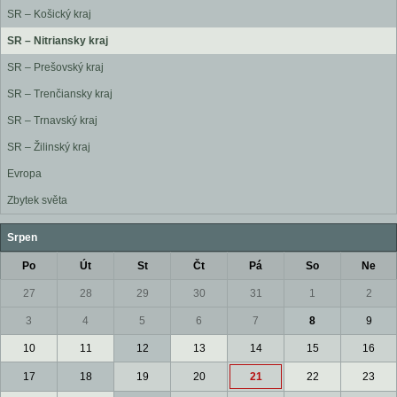
SR – Košický kraj
SR – Nitriansky kraj
SR – Prešovský kraj
SR – Trenčiansky kraj
SR – Trnavský kraj
SR – Žilinský kraj
Evropa
Zbytek světa
Srpen
Po
Út
St
Čt
Pá
So
Ne
27
28
29
30
31
1
2
3
4
5
6
7
8
9
10
11
12
13
14
15
16
17
18
19
20
21
22
23