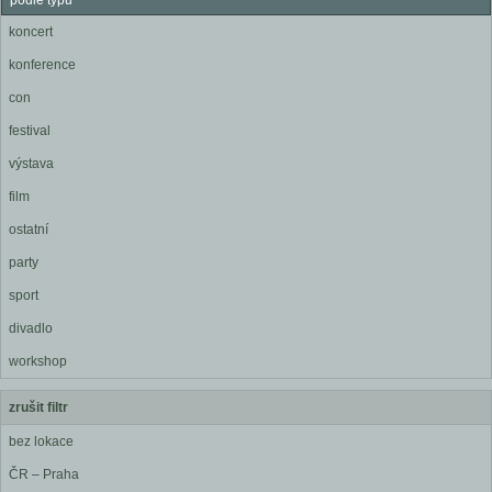
podle typu
koncert
konference
con
festival
výstava
film
ostatní
party
sport
divadlo
workshop
zrušit filtr
bez lokace
ČR – Praha