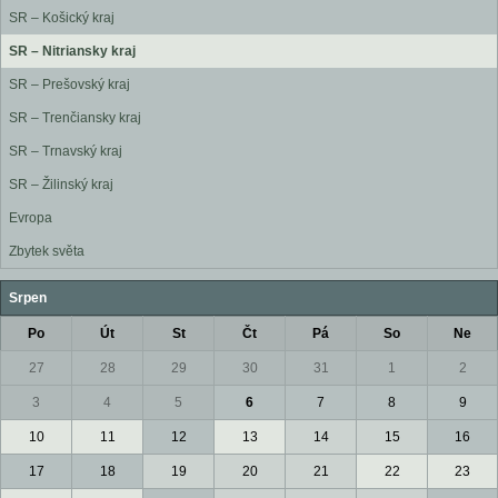
SR – Košický kraj
SR – Nitriansky kraj
SR – Prešovský kraj
SR – Trenčiansky kraj
SR – Trnavský kraj
SR – Žilinský kraj
Evropa
Zbytek světa
Srpen
Po
Út
St
Čt
Pá
So
Ne
27
28
29
30
31
1
2
3
4
5
6
7
8
9
10
11
12
13
14
15
16
17
18
19
20
21
22
23