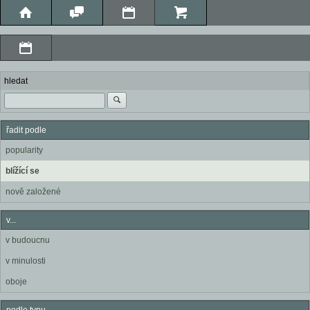
hledat
řadit podle
popularity
blížící se
nově založené
v...
v budoucnu
v minulosti
oboje