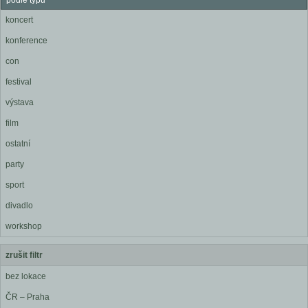
podle typu
koncert
konference
con
festival
výstava
film
ostatní
party
sport
divadlo
workshop
zrušit filtr
bez lokace
ČR – Praha