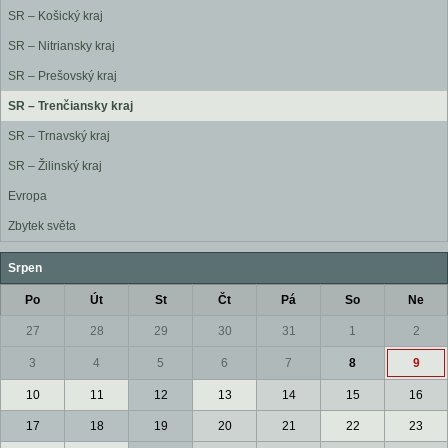
SR – Košický kraj
SR – Nitriansky kraj
SR – Prešovský kraj
SR – Trenčiansky kraj
SR – Trnavský kraj
SR – Žilinský kraj
Evropa
Zbytek světa
Srpen
Po
Út
St
Čt
Pá
So
Ne
27
28
29
30
31
1
2
3
4
5
6
7
8
9
10
11
12
13
14
15
16
17
18
19
20
21
22
23