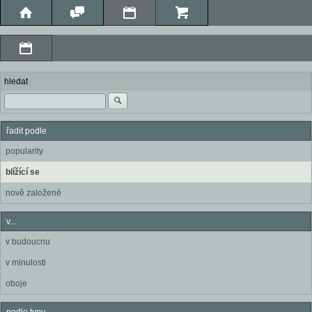
hledat
řadit podle
popularity
blížící se
nově založené
v...
v budoucnu
v minulosti
oboje