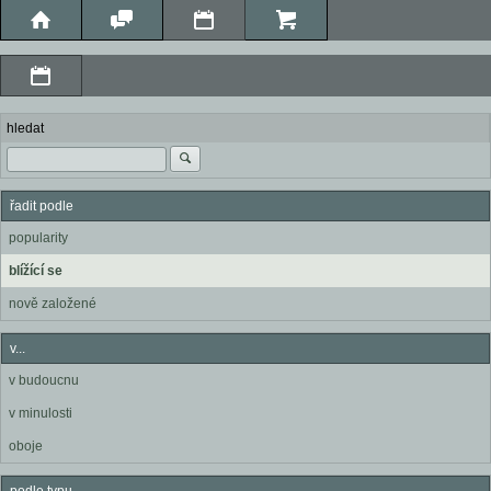
hledat
řadit podle
popularity
blížící se
nově založené
v...
v budoucnu
v minulosti
oboje