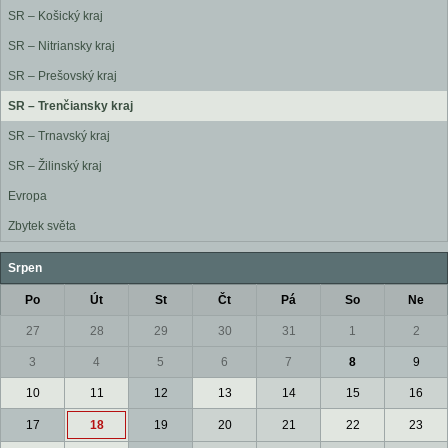
SR – Košický kraj
SR – Nitriansky kraj
SR – Prešovský kraj
SR – Trenčiansky kraj
SR – Trnavský kraj
SR – Žilinský kraj
Evropa
Zbytek světa
Srpen
Po
Út
St
Čt
Pá
So
Ne
27
28
29
30
31
1
2
3
4
5
6
7
8
9
10
11
12
13
14
15
16
17
18
19
20
21
22
23