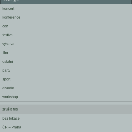
podle typu
koncert
konference
con
festival
výstava
film
ostatní
party
sport
divadlo
workshop
zrušit filtr
bez lokace
ČR – Praha