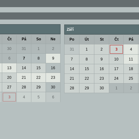
Září
Čt
Pá
So
Ne
Po
Út
St
Čt
Pá
30
31
1
2
31
1
2
3
4
6
7
8
9
7
8
9
10
11
13
14
15
16
14
15
16
17
18
20
21
22
23
21
22
23
24
25
27
28
29
30
28
29
30
1
2
3
4
5
6