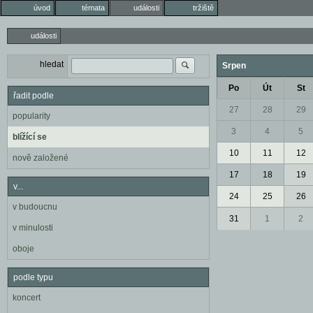
úvod
témata
události
tržiště
události
hledat
Srpen
Po
Út
St
řadit podle
27
28
29
popularity
3
4
5
blížící se
10
11
12
nově založené
17
18
19
v...
24
25
26
v budoucnu
31
1
2
v minulosti
oboje
podle typu
koncert