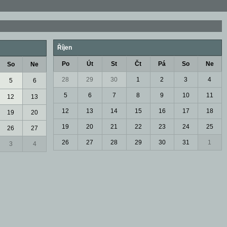
Říjen
Po
Út
St
Čt
Pá
So
Ne
So
Ne
28
29
30
1
2
3
4
5
6
5
6
7
8
9
10
11
12
13
12
13
14
15
16
17
18
19
20
19
20
21
22
23
24
25
26
27
26
27
28
29
30
31
1
3
4