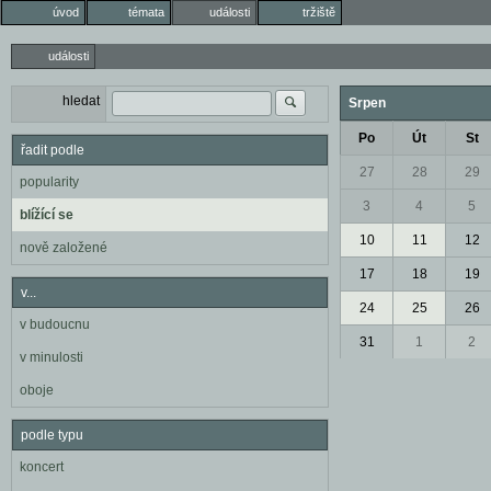
úvod
témata
události
tržiště
události
hledat
Srpen
Po
Út
St
řadit podle
27
28
29
popularity
3
4
5
blížící se
10
11
12
nově založené
17
18
19
v...
24
25
26
v budoucnu
31
1
2
v minulosti
oboje
podle typu
koncert