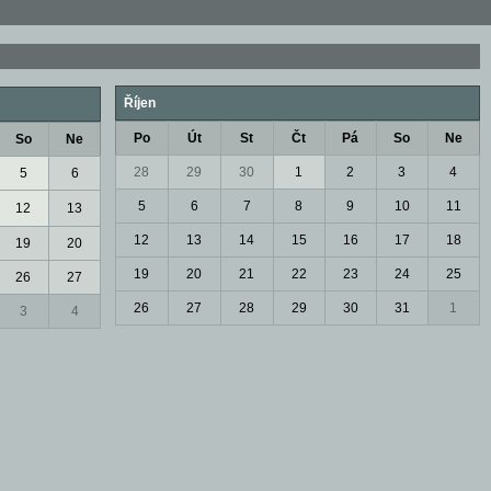
Říjen
Po
Út
St
Čt
Pá
So
Ne
So
Ne
28
29
30
1
2
3
4
5
6
5
6
7
8
9
10
11
12
13
12
13
14
15
16
17
18
19
20
19
20
21
22
23
24
25
26
27
26
27
28
29
30
31
1
3
4