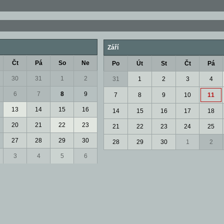
Září
Čt
Pá
So
Ne
Po
Út
St
Čt
Pá
30
31
1
2
31
1
2
3
4
6
7
8
9
7
8
9
10
11
13
14
15
16
14
15
16
17
18
20
21
22
23
21
22
23
24
25
27
28
29
30
28
29
30
1
2
3
4
5
6