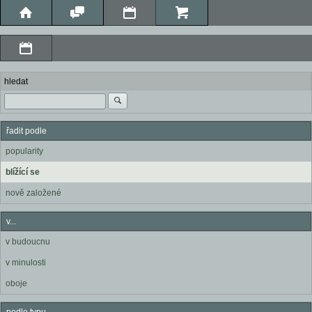
hledat
řadit podle
popularity
blížící se
nově založené
v...
v budoucnu
v minulosti
oboje