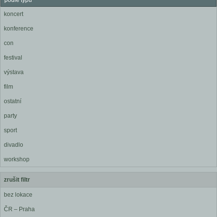
podle typu
koncert
konference
con
festival
výstava
film
ostatní
party
sport
divadlo
workshop
zrušit filtr
bez lokace
ČR – Praha