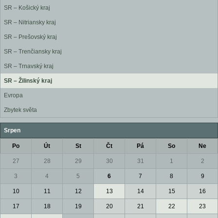
SR – Košický kraj
SR – Nitriansky kraj
SR – Prešovský kraj
SR – Trenčiansky kraj
SR – Trnavský kraj
SR – Žilinský kraj
Evropa
Zbytek světa
Srpen
Po
Út
St
Čt
Pá
So
Ne
27
28
29
30
31
1
2
3
4
5
6
7
8
9
10
11
12
13
14
15
16
17
18
19
20
21
22
23