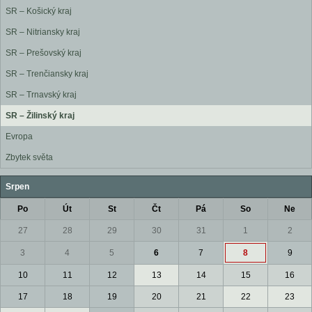
SR – Košický kraj
SR – Nitriansky kraj
SR – Prešovský kraj
SR – Trenčiansky kraj
SR – Trnavský kraj
SR – Žilinský kraj
Evropa
Zbytek světa
Srpen
Po
Út
St
Čt
Pá
So
Ne
27
28
29
30
31
1
2
3
4
5
6
7
8
9
10
11
12
13
14
15
16
17
18
19
20
21
22
23