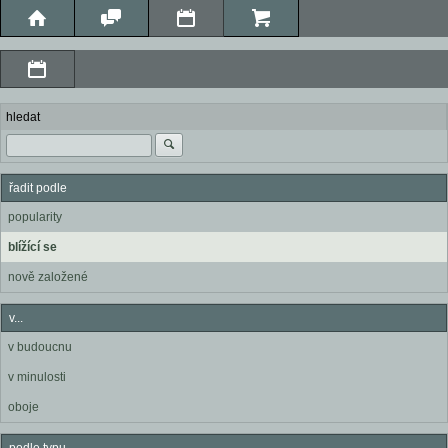
hledat
řadit podle
popularity
blížící se
nově založené
v...
v budoucnu
v minulosti
oboje