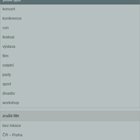
podle typu
koncert
konference
con
festival
výstava
film
ostatní
party
sport
divadlo
workshop
zrušit filtr
bez lokace
ČR – Praha