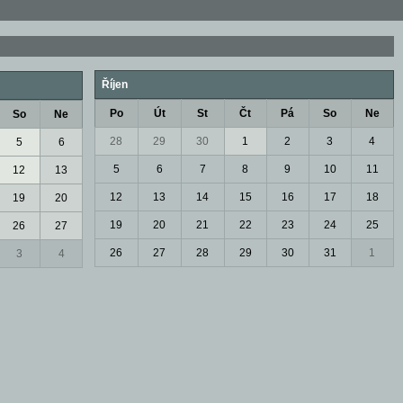
Říjen
Po
Út
St
Čt
Pá
So
Ne
So
Ne
28
29
30
1
2
3
4
5
6
5
6
7
8
9
10
11
12
13
12
13
14
15
16
17
18
19
20
19
20
21
22
23
24
25
26
27
26
27
28
29
30
31
1
3
4