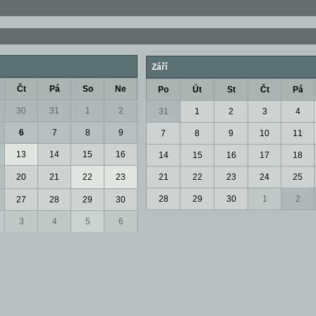
Září
Čt
Pá
So
Ne
Po
Út
St
Čt
Pá
30
31
1
2
31
1
2
3
4
6
7
8
9
7
8
9
10
11
13
14
15
16
14
15
16
17
18
20
21
22
23
21
22
23
24
25
28
29
30
1
2
27
28
29
30
3
4
5
6