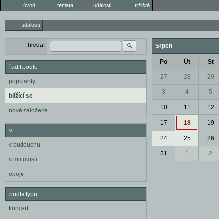
úvod
témata
události
tržiště
události
hledat
Srpen
Po
Út
St
řadit podle
27
28
29
popularity
3
4
5
blížící se
10
11
12
nově založené
17
18
19
v...
24
25
26
v budoucnu
31
1
2
v minulosti
oboje
podle typu
koncert