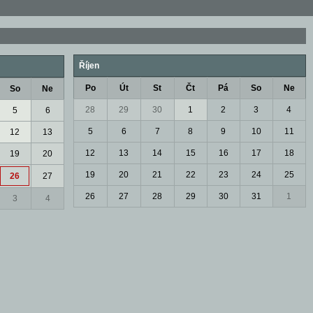
Říjen
Po
Út
St
Čt
Pá
So
Ne
So
Ne
28
29
30
1
2
3
4
5
6
5
6
7
8
9
10
11
12
13
12
13
14
15
16
17
18
19
20
19
20
21
22
23
24
25
26
27
26
27
28
29
30
31
1
3
4