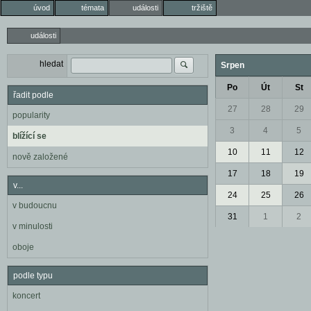
úvod
témata
události
tržiště
události
hledat
Srpen
Po
Út
St
řadit podle
27
28
29
popularity
3
4
5
blížící se
10
11
12
nově založené
17
18
19
v...
24
25
26
v budoucnu
31
1
2
v minulosti
oboje
podle typu
koncert