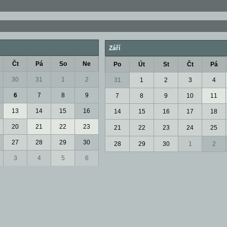
Září
Čt
Pá
So
Ne
Po
Út
St
Čt
Pá
30
31
1
2
31
1
2
3
4
6
7
8
9
7
8
9
10
11
13
14
15
16
14
15
16
17
18
20
21
22
23
21
22
23
24
25
27
28
29
30
28
29
30
1
2
3
4
5
6