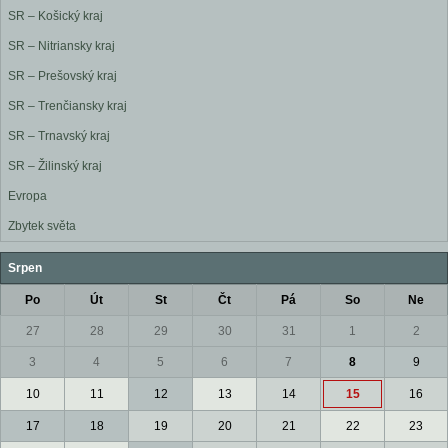
SR – Košický kraj
SR – Nitriansky kraj
SR – Prešovský kraj
SR – Trenčiansky kraj
SR – Trnavský kraj
SR – Žilinský kraj
Evropa
Zbytek světa
Srpen
Po
Út
St
Čt
Pá
So
Ne
27
28
29
30
31
1
2
3
4
5
6
7
8
9
10
11
12
13
14
15
16
17
18
19
20
21
22
23