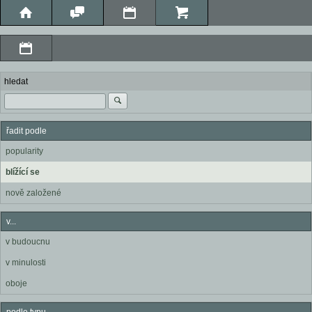
hledat
řadit podle
popularity
blížící se
nově založené
v...
v budoucnu
v minulosti
oboje