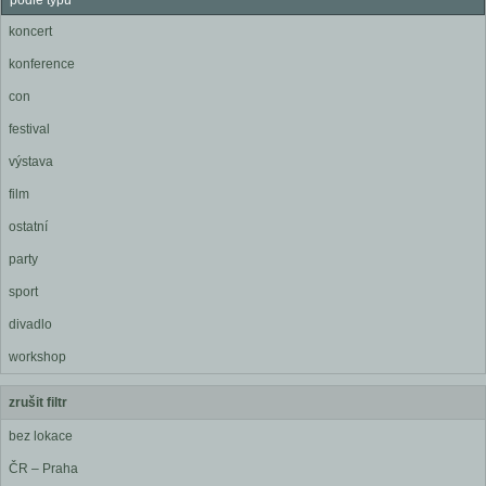
podle typu
koncert
konference
con
festival
výstava
film
ostatní
party
sport
divadlo
workshop
zrušit filtr
bez lokace
ČR – Praha