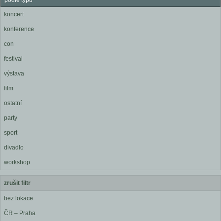
podle typu
koncert
konference
con
festival
výstava
film
ostatní
party
sport
divadlo
workshop
zrušit filtr
bez lokace
ČR – Praha