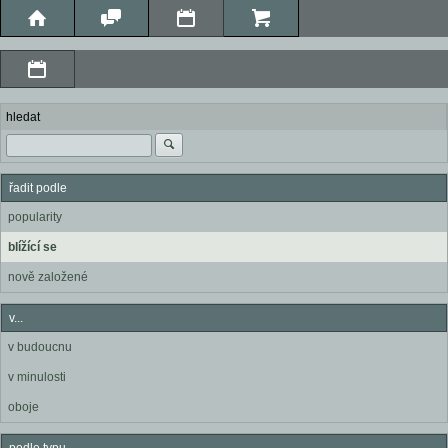
hledat
řadit podle
popularity
blížící se
nově založené
v...
v budoucnu
v minulosti
oboje