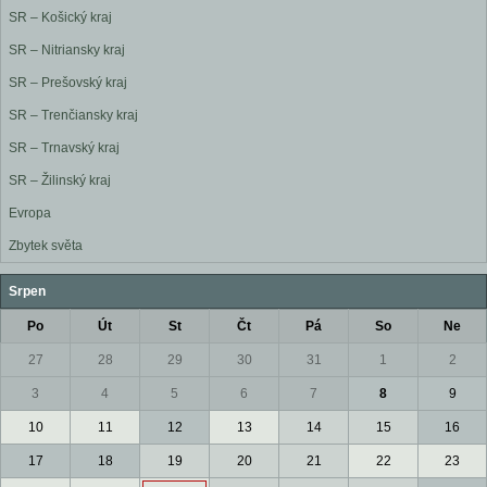
SR – Košický kraj
SR – Nitriansky kraj
SR – Prešovský kraj
SR – Trenčiansky kraj
SR – Trnavský kraj
SR – Žilinský kraj
Evropa
Zbytek světa
Srpen
Po
Út
St
Čt
Pá
So
Ne
27
28
29
30
31
1
2
3
4
5
6
7
8
9
10
11
12
13
14
15
16
17
18
19
20
21
22
23